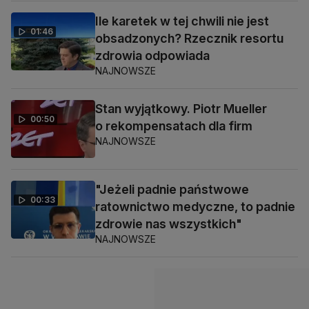
Ile karetek w tej chwili nie jest
01:46
obsadzonych? Rzecznik resortu
zdrowia odpowiada
NAJNOWSZE
Stan wyjątkowy. Piotr Mueller
00:50
o rekompensatach dla firm
NAJNOWSZE
"Jeżeli padnie państwowe
00:33
ratownictwo medyczne, to padnie
zdrowie nas wszystkich"
NAJNOWSZE