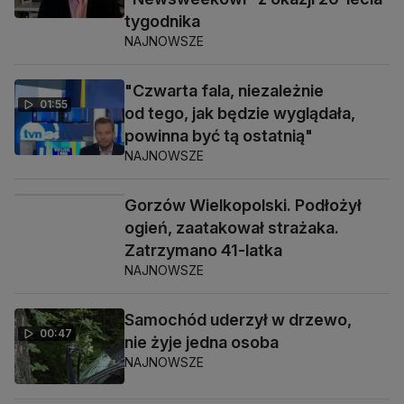
tygodnika
NAJNOWSZE
"Czwarta fala, niezależnie
01:55
od tego, jak będzie wyglądała,
powinna być tą ostatnią"
NAJNOWSZE
Gorzów Wielkopolski. Podłożył
00:32
ogień, zaatakował strażaka.
Zatrzymano 41-latka
NAJNOWSZE
Samochód uderzył w drzewo,
00:47
nie żyje jedna osoba
NAJNOWSZE