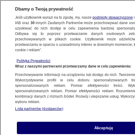
Dbamy o Twoją prywatność
Jeśli użytkownik wyrazi na to zgodę, my, nasze
podmioty stowarzyszone
i
IAB oraz
30
innych Zaufanych Partnerów może przechowywać dane osob
uzyskiwać do nich dostęp w celu zapewnienia bardziej spersonal
Odbywa się to poprzez przetwarzanie danych osobowych zeb
przechowywanych w plikach cookie. Użytkownik może udzielić/w
przetwarzaniu w oparciu o uzasadniony interes w dowolnym momencie, kl
cookie i reklam”.
Polityka Prywatności
Wraz z naszymi partnerami przetwarzamy dane w celu zapewnienia:
Przechowywanie informacji na urządzeniu lub dostęp do nich. Tworzenie pr
Wykorzystywanie profili w celu doboru spersonalizowanych tre
spersonalizowanych reklam. Pomiar efektywności treści. Wyk
spersonalizowanych reklam. Pomiar efektywności reklam. Rozumienie
kombinacji danych z różnych źródeł. Rozwój i ulepszanie usług. Wykorz
wyboru reklam.
Lista partnerów (dostawców)
Premier o powodach wprowadzenia
Akceptuję
stanu wyjątkowego