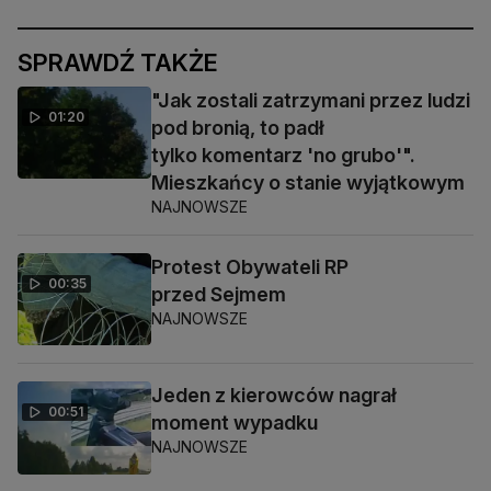
SPRAWDŹ TAKŻE
"Jak zostali zatrzymani przez ludzi
01:20
pod bronią, to padł
tylko komentarz 'no grubo'".
Mieszkańcy o stanie wyjątkowym
NAJNOWSZE
Protest Obywateli RP
00:35
przed Sejmem
NAJNOWSZE
Jeden z kierowców nagrał
00:51
moment wypadku
NAJNOWSZE