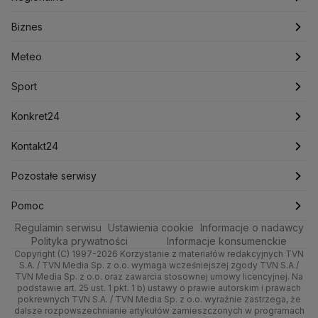
Konfederacja
Krajowa Administracja Skarbowa
Biznes
Podcasty
Kryptowaluty
Fakty po Faktach
Krzysztof Bosak
Krzysztof Hetman
Warszawa
Biznes
Lasy Państwowe
Lech Wałęsa
Lewica
Meteo
Artykuły
Fakty o Świecie
Łódź
Najnowsze
Meteo
Lotnisko Chopina
Lotto
Maciej Wąsik
Marcin Przydacz
Marcin Kierwiński
Marian Banaś
Sport
Newslettery
Ludzie Faktów
Katowice
Notowania
Pogoda godzinowa
Sport
Mariusz Błaszczak
Mariusz Kamiński
Mark Zuckerberg
Mateusz Morawiecki
Zdrowie
Kraków
Pieniądze
Pogoda długoterminowa
Piłka Nożna
Konkret24
Michał Kamiński
Technologia
Poznań
Nieruchomości
Pogoda na jutro
Ministerstwo Aktywów Państwowych
Tenis
Najnowsze
Kontakt24
Ministerstwo Edukacji i Nauki
Kultura i styl
Trójmiasto
Rynki
Pogoda na weekend
Kolarstwo
Polska
Najnowsze
Pozostałe serwisy
Ministerstwo Infrastruktury
Ministerstwo Kultury
Ministerstwo Obrony Narodowej
Ciekawostki
Wrocław
Dla firm
Najnowsze
Skoki Narciarskie
Świat
Gorące Tematy
TVN
Pomoc
Ministerstwo Rolnictwa
Regulamin serwisu
Quizy
Ustawienia cookie
Informacje o nadawcy
Ministerstwo Rozwoju i Technologii
Kielce
Handel
Polska
Sporty zimowe
Polityka
Wyślij zgłoszenie
Dzień Dobry TVN
Centrum pomocy
Polityka prywatności
Informacje konsumenckie
Ministerstwo Sportu i Turystyki
Copyright (C) 1997-2026 Korzystanie z materiałów redakcyjnych TVN
Tematy
Kujawsko-pomorskie
Ze świata
Prognoza
Lekkoatletyka
Zdrowie
Uwaga TVN
Ministerstwo Cyfryzacji
Test zgodności
S.A. / TVN Media Sp. z o.o. wymaga wcześniejszej zgody TVN S.A./
TVN Media Sp. z o.o. oraz zawarcia stosownej umowy licencyjnej. Na
Ministerstwo Edukacji Narodowej
Lublin
podstawie art. 25 ust. 1 pkt. 1 b) ustawy o prawie autorskim i prawach
Tech
Świat
Siatkówka
Tech
HGTV
Oglądaj na TV
Ministerstwo Finansów
pokrewnych TVN S.A. / TVN Media Sp. z o.o. wyraźnie zastrzega, że
dalsze rozpowszechnianie artykułów zamieszczonych w programach
Ministerstwo Klimatu i Środowiska
Lubuskie
Moto