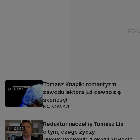
Tomasz Knapik: romantyzm
01:51
zawodu lektora już dawno się
skończył
NAJNOWSZE
Redaktor naczelny Tomasz Lis
01:22
o tym, czego życzy
"Newsweekowi" z okazji 20-lecia