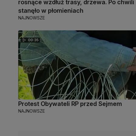
rosnące wzdłuż trasy, drzewa. Po chwili
stanęło w płomieniach
NAJNOWSZE
00:35
Protest Obywateli RP przed Sejmem
NAJNOWSZE