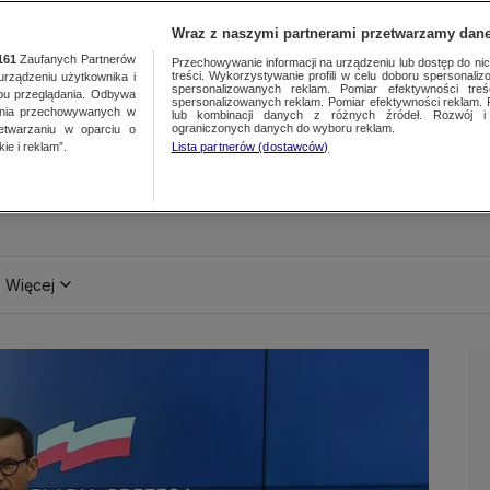
Wraz z naszymi partnerami przetwarzamy dane
161
Zaufanych Partnerów
Przechowywanie informacji na urządzeniu lub dostęp do nich.
treści. Wykorzystywanie profili w celu doboru spersonalizo
ządzeniu użytkownika i
spersonalizowanych reklam. Pomiar efektywności treś
bu przeglądania. Odbywa
spersonalizowanych reklam. Pomiar efektywności reklam. 
ania przechowywanych w
lub kombinacji danych z różnych źródeł. Rozwój i 
ograniczonych danych do wyboru reklam.
zetwarzaniu w oparciu o
ie i reklam”.
Lista partnerów (dostawców)
Więcej