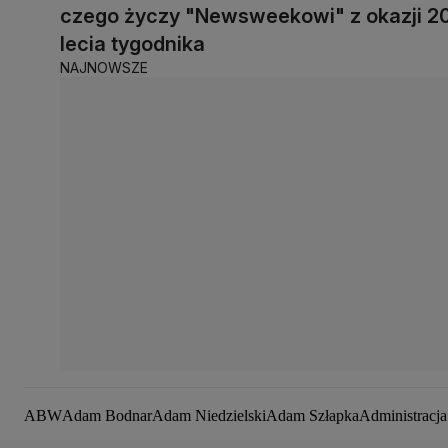
czego życzy "Newsweekowi" z okazji 2
lecia tygodnika
NAJNOWSZE
ABW
Adam Bodnar
Adam Niedzielski
Adam Szłapka
Administracj
Aleksandra Dulkiewicz
Alert RCB
Ambasada USA w Polsce
Andrz