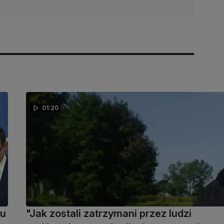
01:20
nu
"Jak zostali zatrzymani przez ludzi