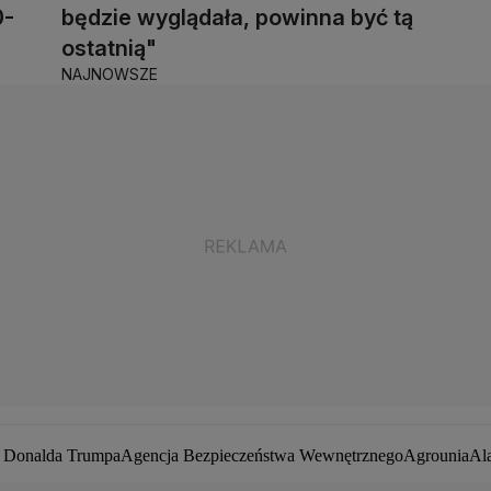
0-
będzie wyglądała, powinna być tą
ostatnią"
NAJNOWSZE
a Donalda Trumpa
Agencja Bezpieczeństwa Wewnętrznego
Agrounia
Al
ej Duda
Białoruś
Bitcoin
Biuro Bezpieczeństwa Narodowego
Bliski Wsc