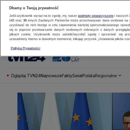
Dbamy o Twoją prywatność
Jeśli użytkownik wyrazi na to zgodę, my, nasze
podmioty stowarzyszone
i naszych
IAB oraz
30
innych Zaufanych Partnerów może przechowywać dane osobowe na ur
uzyskiwać do nich dostęp w celu zapewnienia bardziej spersonalizowanego sposo
się to poprzez przetwarzanie danych osobowych zebranych z danych przegląd
plikach cookie. Użytkownik może udzielić/wycofać zgodę i sprzeciwić się pr
uzasadniony interes w dowolnym momencie, klikając przycisk „Ustawienia plików cook
Polityka Prywatności
Oglądaj TVN24
Najnowsze
Fakty
Świat
Polska
Regionalne