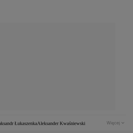
Więcej
aksandr Łukaszenka
Aleksander Kwaśniewski
hód
Bomba atomowa
Borys Budka
Bruksela
CBŚP
CBA