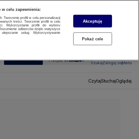
 w celu zapewnienia:
 Tworzenie profili w celu personalizacji
Akceptuję
wanych treści. Tworzenie profili w celu
ci. Wykorzystanie profili do wyboru
Rozumienie odbiorców dzięki statystyce
ulepszanie usług. Wykorzystywanie
Pokaż cele
SUBSKRYBUJ
Przejdź do
Szukaj
Zaloguj się
Menu
Czytaj
Słuchaj
Oglądaj