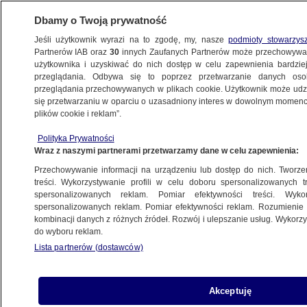
Dbamy o Twoją prywatność
Jeśli użytkownik wyrazi na to zgodę, my, nasze
podmioty stowarzys
Partnerów IAB oraz
30
innych Zaufanych Partnerów może przechowywa
użytkownika i uzyskiwać do nich dostęp w celu zapewnienia bardzi
przeglądania. Odbywa się to poprzez przetwarzanie danych os
przeglądania przechowywanych w plikach cookie. Użytkownik może udzie
LUBUSKIE
się przetwarzaniu w oparciu o uzasadniony interes w dowolnym momencie
plików cookie i reklam”.
Wykopali butelki z białym fosforem. Leżały
Polityka Prywatności
miesiąc, co pewien czas dymiąc na szkołę
Wraz z naszymi partnerami przetwarzamy dane w celu zapewnienia:
Przechowywanie informacji na urządzeniu lub dostęp do nich. Tworzeni
25.03.2025, 20:01
treści. Wykorzystywanie profili w celu doboru spersonalizowanych tr
spersonalizowanych reklam. Pomiar efektywności treści. Wyko
spersonalizowanych reklam. Pomiar efektywności reklam. Rozumienie o
Udostępnij
kombinacji danych z różnych źródeł. Rozwój i ulepszanie usług. Wykor
do wyboru reklam.
Lista partnerów (dostawców)
Akceptuję