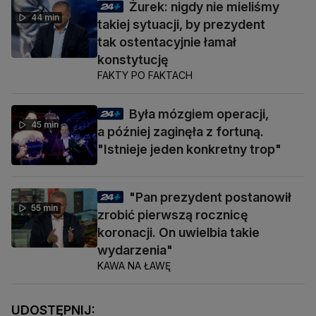
Żurek: nigdy nie mieliśmy
44 min
takiej sytuacji, by prezydent
tak ostentacyjnie łamał
konstytucję
FAKTY PO FAKTACH
Była mózgiem operacji,
45 min
a później zaginęła z fortuną.
"Istnieje jeden konkretny trop"
"Pan prezydent postanowił
55 min
zrobić pierwszą rocznicę
koronacji. On uwielbia takie
wydarzenia"
KAWA NA ŁAWĘ
UDOSTĘPNIJ: