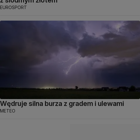
z siódmym złotem
EUROSPORT
Wędruje silna burza z gradem i ulewami
METEO