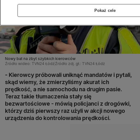
Pokaż cele
Nowy bat na zbyt szybkich kierowców
Źródło wideo: TVN24 Łódź
Źródło zdj. gł.: TVN24 Łódź
- Kierowcy próbowali uniknąć mandatów i pytali,
skąd wiemy, że zmierzyliśmy akurat ich
prędkość, a nie samochodu na drugim pasie.
Teraz takie tłumaczenia stały się
bezwartościowe - mówią policjanci z drogówki,
którzy dziś pierwszy raz użyli w akcji nowego
urządzenia do kontrolowania prędkości.