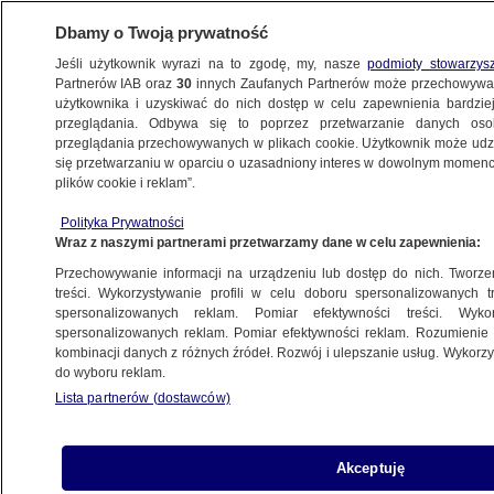
Dbamy o Twoją prywatność
Jeśli użytkownik wyrazi na to zgodę, my, nasze
podmioty stowarzys
Partnerów IAB oraz
30
innych Zaufanych Partnerów może przechowywa
użytkownika i uzyskiwać do nich dostęp w celu zapewnienia bardzi
przeglądania. Odbywa się to poprzez przetwarzanie danych os
przeglądania przechowywanych w plikach cookie. Użytkownik może udzie
ŁÓDŹ
się przetwarzaniu w oparciu o uzasadniony interes w dowolnym momencie
plików cookie i reklam”.
Mandat za prędkość, brak pasów
Polityka Prywatności
i rozmowę przez telefon. Policja ma nową
Wraz z naszymi partnerami przetwarzamy dane w celu zapewnienia:
"zabawkę"
Przechowywanie informacji na urządzeniu lub dostęp do nich. Tworzeni
treści. Wykorzystywanie profili w celu doboru spersonalizowanych tr
5.01.2018, 16:18
spersonalizowanych reklam. Pomiar efektywności treści. Wyko
spersonalizowanych reklam. Pomiar efektywności reklam. Rozumienie o
kombinacji danych z różnych źródeł. Rozwój i ulepszanie usług. Wykor
Udostępnij
do wyboru reklam.
Lista partnerów (dostawców)
Akceptuję