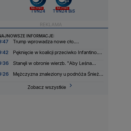
NA ŻYWO
NA ŻYWO
TVN24
TVN24 BiS
NAJNOWSZE INFORMACJE:
9:47
Trump wprowadza nowe cło.
Rozporządzenie podpisane
9:42
Pęknięcie w koalicji przeciwko Infantino.
Dwa kraje się wyłamały
9:36
Stanęli w obronie wierzb. "Aby Leśna
Dolina nie zamieniła się w betonową dolinę"
9:26
Mężczyzna znaleziony u podnóża Śnieżki.
Policja apeluje o pomoc
Zobacz wszystkie