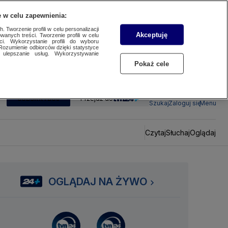
 w celu zapewnienia:
 Tworzenie profili w celu personalizacji
Akceptuję
wanych treści. Tworzenie profili w celu
ci. Wykorzystanie profili do wyboru
Rozumienie odbiorców dzięki statystyce
ulepszanie usług. Wykorzystywanie
Pokaż cele
SUBSKRYBUJ
Przejdź do
Szukaj
Zaloguj się
Menu
Czytaj
Słuchaj
Oglądaj
OGLĄDAJ NA ŻYWO