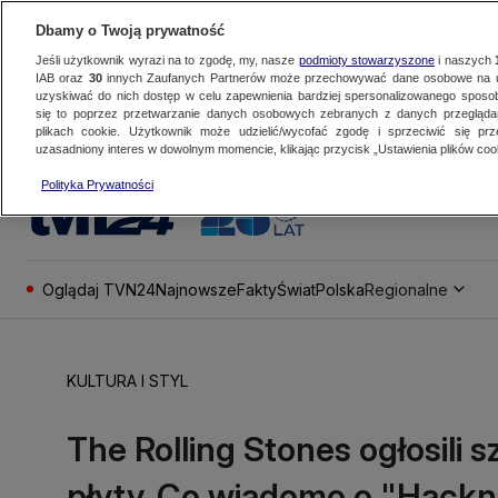
Dbamy o Twoją prywatność
Jeśli użytkownik wyrazi na to zgodę, my, nasze
podmioty stowarzyszone
i naszych
IAB oraz
30
innych Zaufanych Partnerów może przechowywać dane osobowe na ur
uzyskiwać do nich dostęp w celu zapewnienia bardziej spersonalizowanego sposo
się to poprzez przetwarzanie danych osobowych zebranych z danych przegląd
plikach cookie. Użytkownik może udzielić/wycofać zgodę i sprzeciwić się pr
uzasadniony interes w dowolnym momencie, klikając przycisk „Ustawienia plików cook
Polityka Prywatności
Oglądaj TVN24
Najnowsze
Fakty
Świat
Polska
Regionalne
KULTURA I STYL
The Rolling Stones ogłosili
płyty. Co wiadomo o "Hack