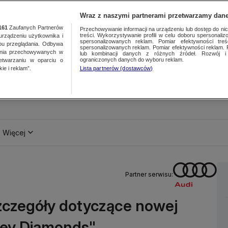
Wraz z naszymi partnerami przetwarzamy dane
161
Zaufanych Partnerów
Przechowywanie informacji na urządzeniu lub dostęp do nich.
treści. Wykorzystywanie profili w celu doboru spersonalizo
ządzeniu użytkownika i
spersonalizowanych reklam. Pomiar efektywności treś
bu przeglądania. Odbywa
spersonalizowanych reklam. Pomiar efektywności reklam. 
ania przechowywanych w
lub kombinacji danych z różnych źródeł. Rozwój i 
ograniczonych danych do wyboru reklam.
zetwarzaniu w oparciu o
ie i reklam”.
Lista partnerów (dostawców)
Więcej
Partner serwisu:
 szczegóły dotyczące nowej
ney Diamonds"