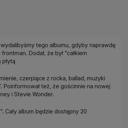
ie wydalibyśmy tego albumu, gdyby naprawdę
e frontman. Dodał, że był "całkiem
 płytą
mienie, czerpiące z rocka, ballad, muzyki
". Poinformował też, że gościnnie na nowej
tney i Stevie Wonder.
y". Cały album będzie dostępny 20