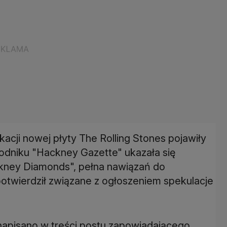
kacji nowej płyty The Rolling Stones pojawiły
odniku "Hackney Gazette" ukazała się
ckney Diamonds", pełna nawiązań do
potwierdził związane z ogłoszeniem spekulacje
apisano w treści postu zapowiadającego