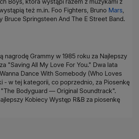
ch Boys, która wystąpi razem z muzykami z
wystąpią też m.in. Foo Fighters, Bruno
Mars
,
zy Bruce Springsteen And The E Street Band.
zą nagrodę Grammy w 1985 roku za Najlepszy
a "Saving All My Love For You." Dwa lata
a "I Wanna Dance With Somebody (Who Loves
i - w tej kategorii, co poprzednio, za Piosenkę
u "The Bodyguard — Original Soundtrack".
Najlepszy Kobiecy Występ R&B za piosenkę