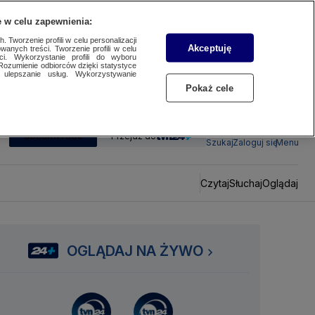
 w celu zapewnienia:
 Tworzenie profili w celu personalizacji
Akceptuję
wanych treści. Tworzenie profili w celu
ci. Wykorzystanie profili do wyboru
Rozumienie odbiorców dzięki statystyce
ulepszanie usług. Wykorzystywanie
Pokaż cele
SUBSKRYBUJ
Przejdź do
Szukaj
Zaloguj się
Menu
Czytaj
Słuchaj
Oglądaj
OGLĄDAJ NA ŻYWO