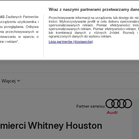
Wraz z naszymi partnerami przetwarzamy dane
161
Zaufanych Partnerów
Przechowywanie informacji na urządzeniu lub dostęp do nich.
treści. Wykorzystywanie profili w celu doboru spersonalizo
ządzeniu użytkownika i
spersonalizowanych reklam. Pomiar efektywności treś
bu przeglądania. Odbywa
spersonalizowanych reklam. Pomiar efektywności reklam. 
ania przechowywanych w
lub kombinacji danych z różnych źródeł. Rozwój i 
ograniczonych danych do wyboru reklam.
zetwarzaniu w oparciu o
ie i reklam”.
Lista partnerów (dostawców)
Więcej
Partner serwisu:
śmierci Whitney Houston