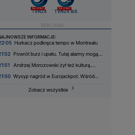
NA ŻYWO
NA ŻYWO
TVN24
TVN24 BiS
NAJNOWSZE INFORMACJE:
22:05
Hurkacz podkręca tempo w Montrealu
21:52
Powrót burz i upału. Tutaj alarmy mogą
mieć drugi stopień
21:51
Andrzej Morozowski żył też kulturą.
"Czytał na okrągło"
21:50
Wysyp nagród w Eurojackpot. Wśród
wygranych Polak
Zobacz wszystkie