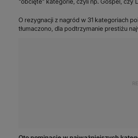
"obcięte" kategorie, czyli np. Gospel, czy L
O rezygnacji z nagród w 31 kategoriach po
tłumaczono, dla podtrzymanie prestiżu na
Oto nominacje w najważniejszych kateg