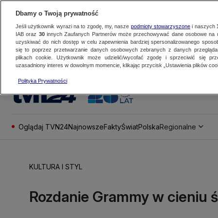
Dbamy o Twoją prywatność
Jeśli użytkownik wyrazi na to zgodę, my, nasze
podmioty stowarzyszone
i naszych
IAB oraz
30
innych Zaufanych Partnerów może przechowywać dane osobowe na ur
uzyskiwać do nich dostęp w celu zapewnienia bardziej spersonalizowanego sposo
się to poprzez przetwarzanie danych osobowych zebranych z danych przegląd
plikach cookie. Użytkownik może udzielić/wycofać zgodę i sprzeciwić się pr
uzasadniony interes w dowolnym momencie, klikając przycisk „Ustawienia plików cook
Polityka Prywatności
Oglądaj TVN24
Najnowsze
Fakty
Świat
Polska
Regionalne
KULTURA I STYL
Rozdanie Grammy w cieniu 