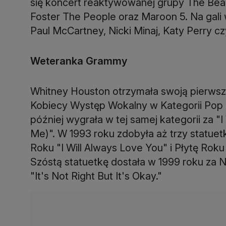
się koncert reaktywowanej grupy The Bea
Foster The People oraz Maroon 5. Na gali 
Paul McCartney, Nicki Minaj, Katy Perry c
Weteranka Grammy
Whitney Houston otrzymała swoją pierws
Kobiecy Występ Wokalny w Kategorii Pop z
później wygrała w tej samej kategorii z
Me)". W 1993 roku zdobyła aż trzy statuetk
Roku "I Will Always Love You" i Płytę Rok
Szóstą statuetkę dostała w 1999 roku za 
"It's Not Right But It's Okay."