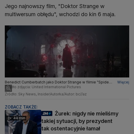
Jego najnowszy film, "Doktor Strange w
multiwersum obłędu", wchodzi do kin 6 maja.
Benedict Cumberbatch jako Doktor Strange w filmie "Spider-
Więcej
Man:Bez drogi do domu"
Źródło zdjęcia: United International Pictures
Źródło: Sky News, Insider
Autorka/Autor: bc//az
ZOBACZ TAKŻE:
Żurek: nigdy nie mieliśmy
44 min
takiej sytuacji, by prezydent
tak ostentacyjnie łamał