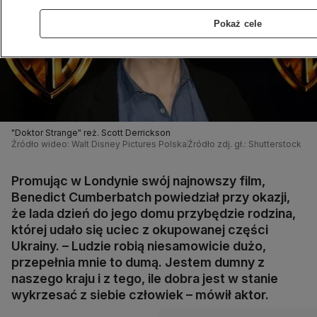
Pokaż cele
"Doktor Strange" reż. Scott Derrickson
Źródło wideo: Walt Disney Pictures Polska
Źródło zdj. gł.: Shutterstock
Promując w Londynie swój najnowszy film,
Benedict Cumberbatch powiedział przy okazji,
że lada dzień do jego domu przybędzie rodzina,
której udało się uciec z okupowanej części
Ukrainy. – Ludzie robią niesamowicie dużo,
przepełnia mnie to dumą. Jestem dumny z
naszego kraju i z tego, ile dobra jest w stanie
wykrzesać z siebie człowiek – mówił aktor.