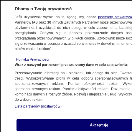
Dbamy o Twoją prywatność
Jeśli użytkownik wyrazi na to zgodę, my, nasze
podmioty stowarzys
Partnerów IAB oraz
30
innych Zaufanych Partnerów może przechowywa
użytkownika i uzyskiwać do nich dostęp w celu zapewnienia bardzi
przeglądania. Odbywa się to poprzez przetwarzanie danych os
przeglądania przechowywanych w plikach cookie. Użytkownik może udzie
KULTURA I STYL
się przetwarzaniu w oparciu o uzasadniony interes w dowolnym momencie
plików cookie i reklam”.
Benedict Cumberbatch przyjmie
Polityka Prywatności
ukraińskich uchodźców pod swój dach.
Wraz z naszymi partnerami przetwarzamy dane w celu zapewnienia:
Rodzina jest już w drodze
Przechowywanie informacji na urządzeniu lub dostęp do nich. Tworzeni
treści. Wykorzystywanie profili w celu doboru spersonalizowanych tr
29.04.2022, 14:15
spersonalizowanych reklam. Pomiar efektywności treści. Wyko
spersonalizowanych reklam. Pomiar efektywności reklam. Rozumienie o
kombinacji danych z różnych źródeł. Rozwój i ulepszanie usług. Wykor
Udostępnij
do wyboru reklam.
Lista partnerów (dostawców)
Akceptuję