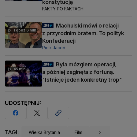
konstytucję
FAKTY PO FAKTACH
Machulski mówi o relacji
1 godz 6 min
z przyrodnim bratem. To polityk
Konfederacji
Piotr Jacoń
Była mózgiem operacji,
45 min
a później zaginęła z fortuną.
"Istnieje jeden konkretny trop"
UDOSTĘPNIJ:
TAGI:
Wielka Brytania
Film