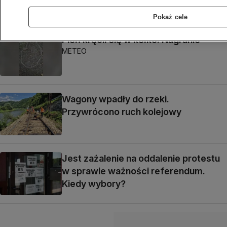
MAŁOPOLSKIE
Pokaż cele
Pleń kręcił się w kółko. Nagranie
METEO
Wagony wpadły do rzeki.
Przywrócono ruch kolejowy
Jest zażalenie na oddalenie protestu
w sprawie ważności referendum.
Kiedy wybory?