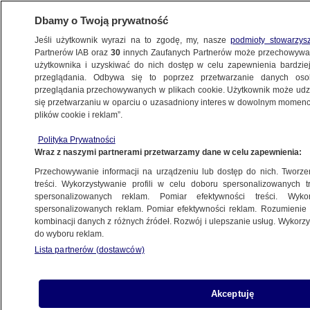
Dbamy o Twoją prywatność
Jeśli użytkownik wyrazi na to zgodę, my, nasze
podmioty stowarzys
Partnerów IAB oraz
30
innych Zaufanych Partnerów może przechowywa
użytkownika i uzyskiwać do nich dostęp w celu zapewnienia bardzi
przeglądania. Odbywa się to poprzez przetwarzanie danych os
przeglądania przechowywanych w plikach cookie. Użytkownik może udzie
KRAKÓW
się przetwarzaniu w oparciu o uzasadniony interes w dowolnym momencie
plików cookie i reklam”.
Szokujące nagranie z ochroniarzami
i pacjentem. "Wezwaliśmy
Polityka Prywatności
Wraz z naszymi partnerami przetwarzamy dane w celu zapewnienia:
do odsunięcia tych pracowników"
Przechowywanie informacji na urządzeniu lub dostęp do nich. Tworzeni
treści. Wykorzystywanie profili w celu doboru spersonalizowanych tr
spersonalizowanych reklam. Pomiar efektywności treści. Wyko
Samoloty opuścili w asyście
spersonalizowanych reklam. Pomiar efektywności reklam. Rozumienie o
strażników granicznych
kombinacji danych z różnych źródeł. Rozwój i ulepszanie usług. Wykor
do wyboru reklam.
Lista partnerów (dostawców)
Zjechała do rowu i uderzyła
Akceptuję
w ogrodzenie. Nie żyje dziecko