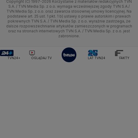
Copyright (C) 1997-2026 Korzystanie z materiałów redakcyjnych TVN
Tematy
Kujawsko-pomorskie
Ze świata
Prognoza
Lekkoatletyka
Zdrowie
Uwaga TVN
Ministerstwo Cyfryzacji
Test zgodności
S.A. / TVN Media Sp. z o.o. wymaga wcześniejszej zgody TVN S.A./
TVN Media Sp. z o.o. oraz zawarcia stosownej umowy licencyjnej. Na
Ministerstwo Edukacji Narodowej
Lublin
podstawie art. 25 ust. 1 pkt. 1 b) ustawy o prawie autorskim i prawach
Tech
Świat
Siatkówka
Tech
HGTV
Oglądaj na TV
Ministerstwo Finansów
pokrewnych TVN S.A. / TVN Media Sp. z o.o. wyraźnie zastrzega, że
dalsze rozpowszechnianie artykułów zamieszczonych w programach
Ministerstwo Klimatu i Środowiska
Lubuskie
Moto
Nauka
F1
Nauka
TVN Turbo
Zrealizuj voucher
oraz na stronach internetowych TVN S.A. / TVN Media Sp. z o.o. jest
Ministerstwo Nauki i Szkolnictwa Wyższego
zabronione.
Olsztyn
Dla seniora
Ciekawostki
Ministerstwo Sprawiedliwości
Rozrywka
TVN Style
Ministerstwo Rodziny, Pracy i Polityki Społecznej
Opole
Turystyka
Podróże
TVN7
Ministerstwo Spraw Zagranicznych
Moskwa
TVN24+
OGLĄDAJ TV
LAT TVN24
FAKTY
Naczelny Sąd Administracyjny
Rzeszów
Smog
TTV
Najwyższa Izba Kontroli
Szczecin
Narodowe Centrum Badań i Rozwoju
Narodowy Bank Polski
Narodowy Fundusz Zdrowia
Białystok
NASA
NATO
Niemcy
Nord Stream 2
Nowa Lewica
Ordo Iuris
Organizacja Narodów Zjednoczonych
Orlen
Parlament Europejski
Partia Demokratyczna USA
Partia Republikańska
Pentagon
Piotr Gliński
PIT
PKB Polski
PKO BP
PKP Cargo
PKP Intercity
PKP PLK