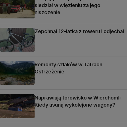
siedział w więzieniu za jego
niszczenie
Zepchnął 12-latka z roweru i odjechał
Remonty szlaków w Tatrach.
Ostrzeżenie
Naprawiają torowisko w Wierchomli.
Kiedy usuną wykolejone wagony?