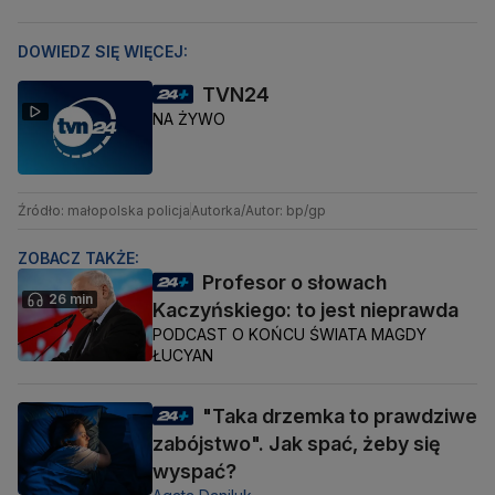
DOWIEDZ SIĘ WIĘCEJ:
TVN24
NA ŻYWO
Źródło: małopolska policja
Autorka/Autor: bp/gp
ZOBACZ TAKŻE:
Profesor o słowach
26 min
Kaczyńskiego: to jest nieprawda
PODCAST O KOŃCU ŚWIATA MAGDY
ŁUCYAN
"Taka drzemka to prawdziwe
zabójstwo". Jak spać, żeby się
wyspać?