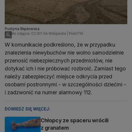
Pustynia Błędowska
Źródło zdjęcia: CC BY SA Wikipedia | Piotr719
W komunikacie podkreślono, że w przypadku
znalezienia niewybuchów nie wolno samodzielnie
przenosić niebezpiecznych przedmiotów, nie
dotykać ich i nie próbować rozbroić. Zamiast tego
należy zabezpieczyć miejsce odkrycia przed
osobami postronnymi - w szczególności dziećmi -
i zadzwonić na numer alarmowy 112.
DOWIEDZ SIĘ WIĘCEJ:
Chłopcy ze spaceru wrócili
z granatem