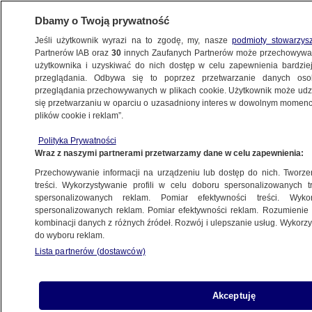
Dbamy o Twoją prywatność
Jeśli użytkownik wyrazi na to zgodę, my, nasze
podmioty stowarzys
Partnerów IAB oraz
30
innych Zaufanych Partnerów może przechowywa
użytkownika i uzyskiwać do nich dostęp w celu zapewnienia bardzi
przeglądania. Odbywa się to poprzez przetwarzanie danych os
przeglądania przechowywanych w plikach cookie. Użytkownik może udzie
KRAKÓW
się przetwarzaniu w oparciu o uzasadniony interes w dowolnym momencie
plików cookie i reklam”.
Na Pustyni Błędowskiej zdetonowali
Polityka Prywatności
niewybuchy
Wraz z naszymi partnerami przetwarzamy dane w celu zapewnienia:
Przechowywanie informacji na urządzeniu lub dostęp do nich. Tworzeni
15.04.2025, 11:11
treści. Wykorzystywanie profili w celu doboru spersonalizowanych tr
spersonalizowanych reklam. Pomiar efektywności treści. Wyko
spersonalizowanych reklam. Pomiar efektywności reklam. Rozumienie o
Udostępnij
kombinacji danych z różnych źródeł. Rozwój i ulepszanie usług. Wykor
do wyboru reklam.
Lista partnerów (dostawców)
Akceptuję