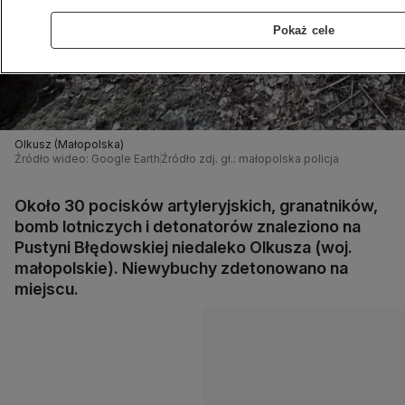
Pokaż cele
Olkusz (Małopolska)
Źródło wideo: Google Earth
Źródło zdj. gł.: małopolska policja
Około 30 pocisków artyleryjskich, granatników,
bomb lotniczych i detonatorów znaleziono na
Pustyni Błędowskiej niedaleko Olkusza (woj.
małopolskie). Niewybuchy zdetonowano na
miejscu.