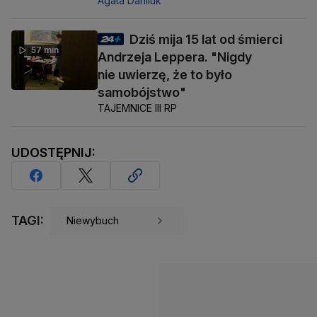
Agata Daniluk
Dziś mija 15 lat od śmierci
57 min
Andrzeja Leppera. "Nigdy
nie uwierzę, że to było
samobójstwo"
TAJEMNICE III RP
UDOSTĘPNIJ:
TAGI:
Niewybuch