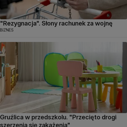
"Rezygnacja". Słony rachunek za wojnę
BIZNES
Gruźlica w przedszkolu. "Przecięto drogi
szerzenia się zakażenia"