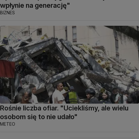
wpłynie na generację"
BIZNES
Rośnie liczba ofiar. "Uciekliśmy, ale wielu
osobom się to nie udało"
METEO