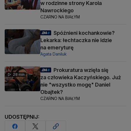
w rodzinne strony Karola
Nawrockiego
CZARNO NA BIAŁYM
Spóźnieni kochankowie?
Lekarka: łechtaczka nie idzie
na emeryturę
Agata Daniluk
Prokuratura wzięła się
28 min
za człowieka Kaczyńskiego. Już
nie "wszystko mogę" Daniel
Obajtek?
CZARNO NA BIAŁYM
UDOSTĘPNIJ: