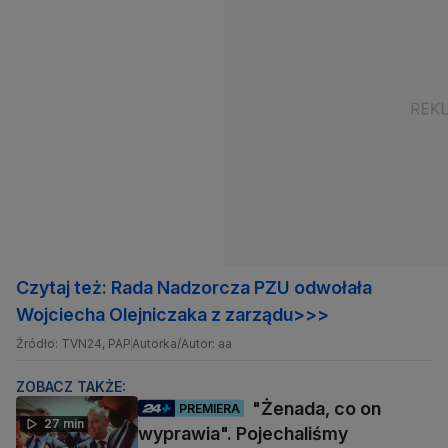
Czytaj też: Rada Nadzorcza PZU odwołała
Wojciecha Olejniczaka z zarządu>>>
Źródło: TVN24, PAP
Autorka/Autor: aa
ZOBACZ TAKŻE:
"Żenada, co on
PREMIERA
27 min
wyprawia". Pojechaliśmy