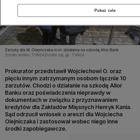
Pokaż cele
Zarzuty dla W. Olejniczaka m.in. działania na szkodę Alior Bank
Źródło wideo: TVN24
Źródło zdj. gł.: TVN24
Prokurator przedstawił Wojciechowi O. oraz
pięciu innym zatrzymanym osobom łącznie 10
zarzutów. Chodzi o działanie na szkodę Alior
Banku oraz poświadczenia nieprawdy w
dokumentach w związku z przyznawaniem
kredytów dla Zakładów Mięsnych Henryk Kania.
Sąd odrzucił wniosek o areszt dla Wojciecha
Olejniczaka i zastosował wobec niego inne
środki zapobiegawcze.