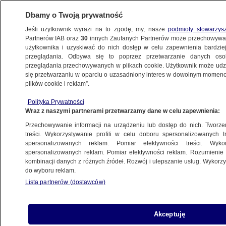
Dbamy o Twoją prywatność
Jeśli użytkownik wyrazi na to zgodę, my, nasze
podmioty stowarzys
Partnerów IAB oraz
30
innych Zaufanych Partnerów może przechowywa
użytkownika i uzyskiwać do nich dostęp w celu zapewnienia bardzi
przeglądania. Odbywa się to poprzez przetwarzanie danych os
przeglądania przechowywanych w plikach cookie. Użytkownik może udzie
KATOWICE
się przetwarzaniu w oparciu o uzasadniony interes w dowolnym momencie
plików cookie i reklam”.
Zarzuty dla Wojciecha Olejniczaka
Polityka Prywatności
m.in. za działanie na szkodę Alior Banku
Wraz z naszymi partnerami przetwarzamy dane w celu zapewnienia:
Przechowywanie informacji na urządzeniu lub dostęp do nich. Tworzeni
29.11.2024, 08:18
Aktualizacja:
29.11.2024, 10:08
treści. Wykorzystywanie profili w celu doboru spersonalizowanych tr
spersonalizowanych reklam. Pomiar efektywności treści. Wyko
spersonalizowanych reklam. Pomiar efektywności reklam. Rozumienie o
Udostępnij
kombinacji danych z różnych źródeł. Rozwój i ulepszanie usług. Wykor
do wyboru reklam.
Lista partnerów (dostawców)
Akceptuję