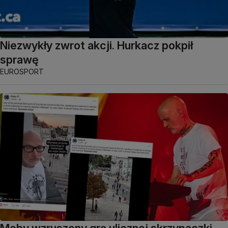
Niezwykły zwrot akcji. Hurkacz pokpił
sprawę
EUROSPORT
Moby wzruszony grą ulicznej skrzypaczki