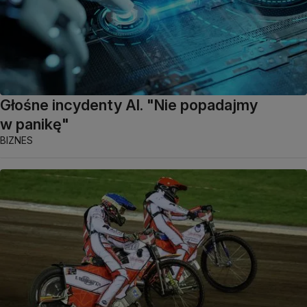
Głośne incydenty AI. "Nie popadajmy
w panikę"
BIZNES