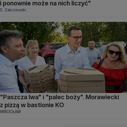
i ponownie może na nich liczyć"
S. Zakrzewski
"Paszcza lwa" i "palec boży". Morawiecki
z pizzą w bastionie KO
WROCŁAW