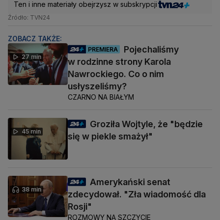
Ten i inne materiały obejrzysz w subskrypcji
Źródło: TVN24
ZOBACZ TAKŻE:
Pojechaliśmy
PREMIERA
27 min
w rodzinne strony Karola
Nawrockiego. Co o nim
usłyszeliśmy?
CZARNO NA BIAŁYM
Groziła Wojtyle, że "będzie
45 min
się w piekle smażył"
Amerykański senat
38 min
zdecydował. "Zła wiadomość dla
Rosji"
ROZMOWY NA SZCZYCIE