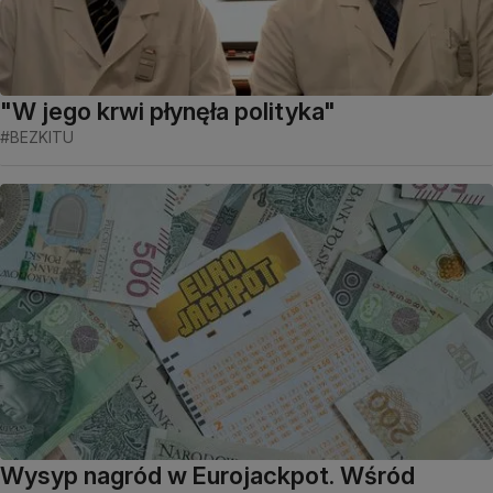
"W jego krwi płynęła polityka"
#BEZKITU
Wysyp nagród w Eurojackpot. Wśród