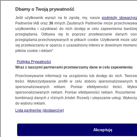
Dbamy o Twoją prywatność
Jeśli użytkownik wyrazi na to zgodę, my, nasze
podmioty stowarzys
Partnerów IAB oraz
30
innych Zaufanych Partnerów może przechowywa
użytkownika i uzyskiwać do nich dostęp w celu zapewnienia bardzi
przeglądania. Odbywa się to poprzez przetwarzanie danych os
przeglądania przechowywanych w plikach cookie. Użytkownik może udzie
KATOWICE
się przetwarzaniu w oparciu o uzasadniony interes w dowolnym momencie
plików cookie i reklam”.
Wniosek o uchylenie immunitetu posła.
Polityka Prywatności
Kancelaria Sejmu potwierdza, o kogo
Wraz z naszymi partnerami przetwarzamy dane w celu zapewnienia:
chodzi
Przechowywanie informacji na urządzeniu lub dostęp do nich. Tworzeni
treści. Wykorzystywanie profili w celu doboru spersonalizowanych tr
spersonalizowanych reklam. Pomiar efektywności treści. Wyko
Oprac.
Michał Malinowski
spersonalizowanych reklam. Pomiar efektywności reklam. Rozumienie o
7.05.2026, 14:37
kombinacji danych z różnych źródeł. Rozwój i ulepszanie usług. Wykor
do wyboru reklam.
Lista partnerów (dostawców)
Posłuchaj artykułu
Czyta lektor AI
Akceptuję