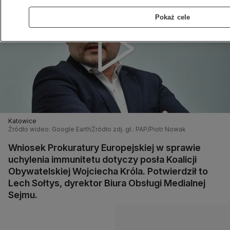
Pokaż cele
Katowice
Źródło wideo: Google Earth
Źródło zdj. gł.: PAP/Piotr Nowak
Wniosek Prokuratury Europejskiej w sprawie
uchylenia immunitetu dotyczy posła Koalicji
Obywatelskiej Wojciecha Króla. Potwierdził to
Lech Sołtys, dyrektor Biura Obsługi Medialnej
Sejmu.