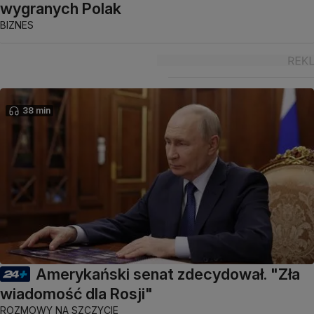
wygranych Polak
BIZNES
38 min
Amerykański senat zdecydował. "Zła
wiadomość dla Rosji"
ROZMOWY NA SZCZYCIE