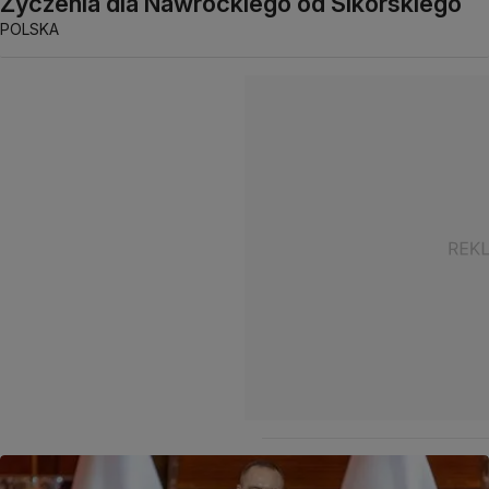
Życzenia dla Nawrockiego od Sikorskiego
POLSKA