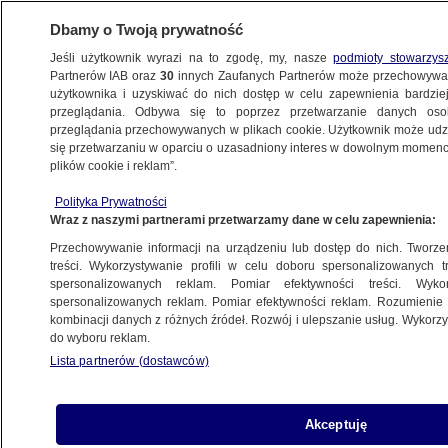
Dbamy o Twoją prywatność
Jeśli użytkownik wyrazi na to zgodę, my, nasze
podmioty stowarzys
Partnerów IAB oraz
30
innych Zaufanych Partnerów może przechowywa
użytkownika i uzyskiwać do nich dostęp w celu zapewnienia bardzi
przeglądania. Odbywa się to poprzez przetwarzanie danych os
przeglądania przechowywanych w plikach cookie. Użytkownik może udzie
KATOWICE
się przetwarzaniu w oparciu o uzasadniony interes w dowolnym momencie
plików cookie i reklam”.
Igły i strzykawki na składowisku w Zabrzu.
Polityka Prywatności
Prezydent zawiadamia prokuraturę
Wraz z naszymi partnerami przetwarzamy dane w celu zapewnienia:
Przechowywanie informacji na urządzeniu lub dostęp do nich. Tworzeni
Oprac.
Mateusz Czajka
treści. Wykorzystywanie profili w celu doboru spersonalizowanych tr
spersonalizowanych reklam. Pomiar efektywności treści. Wyko
5.07.2026, 12:35
spersonalizowanych reklam. Pomiar efektywności reklam. Rozumienie o
kombinacji danych z różnych źródeł. Rozwój i ulepszanie usług. Wykor
do wyboru reklam.
Posłuchaj artykułu
Czyta lektor AI
Lista partnerów (dostawców)
Akceptuję