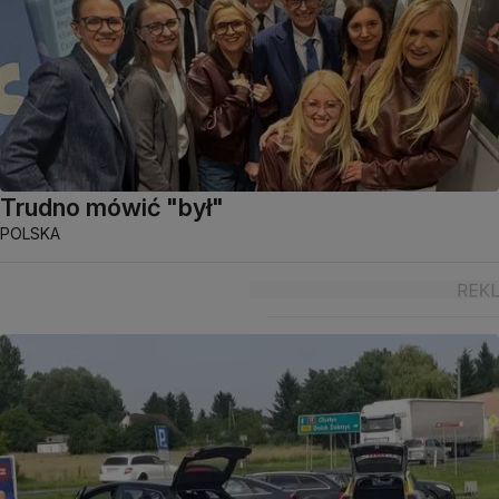
Trudno mówić "był"
POLSKA