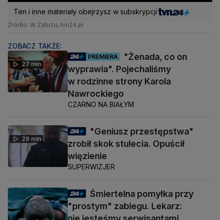
Ten i inne materiały obejrzysz w subskrypcji
Źródło: W Zabrzu, tvn24.pl
ZOBACZ TAKŻE:
"Żenada, co on
PREMIERA
27 min
wyprawia". Pojechaliśmy
w rodzinne strony Karola
Nawrockiego
CZARNO NA BIAŁYM
"Geniusz przestępstwa"
28 min
zrobił skok stulecia. Opuścił
więzienie
SUPERWIZJER
Śmiertelna pomyłka przy
"prostym" zabiegu. Lekarz:
nie jesteśmy serwisantami