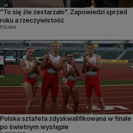
"To się źle zestarzało". Zapowiedzi sprzed
roku a rzeczywistość
POLSKA
Polska sztafeta zdyskwalifikowana w finale
po świetnym występie