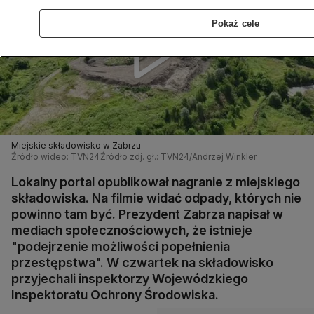
Pokaż cele
Miejskie składowisko w Zabrzu
Źródło wideo: TVN24
Źródło zdj. gł.: TVN24/Andrzej Winkler
Lokalny portal opublikował nagranie z miejskiego
składowiska. Na filmie widać odpady, których nie
powinno tam być. Prezydent Zabrza napisał w
mediach społecznościowych, że istnieje
"podejrzenie możliwości popełnienia
przestępstwa". W czwartek na składowisko
przyjechali inspektorzy Wojewódzkiego
Inspektoratu Ochrony Środowiska.