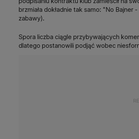
podpisaniu kontraktu klub zamieścił na s
brzmiała dokładnie tak samo: "No Bajner - 
zabawy).
Spora liczba ciągle przybywających koment
dlatego postanowili podjąć wobec niesforn