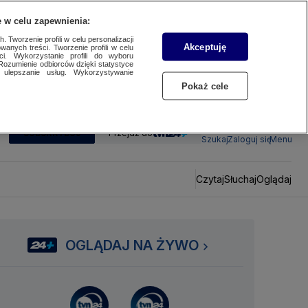
 w celu zapewnienia:
 Tworzenie profili w celu personalizacji
Akceptuję
wanych treści. Tworzenie profili w celu
ci. Wykorzystanie profili do wyboru
Rozumienie odbiorców dzięki statystyce
ulepszanie usług. Wykorzystywanie
Pokaż cele
SUBSKRYBUJ
Przejdź do
Szukaj
Zaloguj się
Menu
Czytaj
Słuchaj
Oglądaj
OGLĄDAJ NA ŻYWO