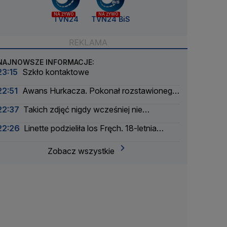
NA ŻYWO
NA ŻYWO
TVN24
TVN24 BiS
NAJNOWSZE INFORMACJE:
23:15
Szkło kontaktowe
22:51
Awans Hurkacza. Pokonał rozstawionego
rywala
22:37
Takich zdjęć nigdy wcześniej nie
wykonano
22:26
Linette podzieliła los Fręch. 18-letnia
Amerykanka za mocna
Zobacz wszystkie