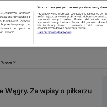
Wraz z naszymi partnerami przetwarzamy dane
161
Zaufanych Partnerów
Przechowywanie informacji na urządzeniu lub dostęp do nich.
treści. Wykorzystywanie profili w celu doboru spersonalizo
ządzeniu użytkownika i
spersonalizowanych reklam. Pomiar efektywności treś
bu przeglądania. Odbywa
spersonalizowanych reklam. Pomiar efektywności reklam. 
ania przechowywanych w
lub kombinacji danych z różnych źródeł. Rozwój i 
ograniczonych danych do wyboru reklam.
zetwarzaniu w oparciu o
ie i reklam”.
Lista partnerów (dostawców)
Więcej
e Węgry. Za wpisy o piłkarzu