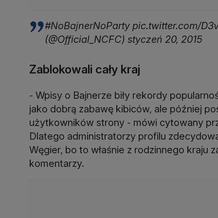
#NoBajnerNoParty pic.twitter.com/D
(@Official_NCFC) styczeń 20, 2015
Zablokowali cały kraj
- Wpisy o Bajnerze biły rekordy popularno
jako dobrą zabawę kibiców, ale później p
użytkowników strony - mówi cytowany prz
Dlatego administratorzy profilu zdecydowa
Węgier, bo to właśnie z rodzinnego kraj
komentarzy.