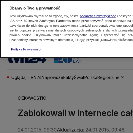
Dbamy o Twoją prywatność
Jeśli użytkownik wyrazi na to zgodę, my, nasze
podmioty stowarzyszone
i naszych
IAB oraz
30
innych Zaufanych Partnerów może przechowywać dane osobowe na ur
uzyskiwać do nich dostęp w celu zapewnienia bardziej spersonalizowanego sposo
się to poprzez przetwarzanie danych osobowych zebranych z danych przegląd
plikach cookie. Użytkownik może udzielić/wycofać zgodę i sprzeciwić się pr
uzasadniony interes w dowolnym momencie, klikając przycisk „Ustawienia plików cook
Polityka Prywatności
Oglądaj TVN24
Najnowsze
Fakty
Świat
Polska
Regionalne
CIEKAWOSTKI
Zablokowali w internecie cał
24.01.2015, 09:30
Aktualizacja:
24.01.2015, 09:48