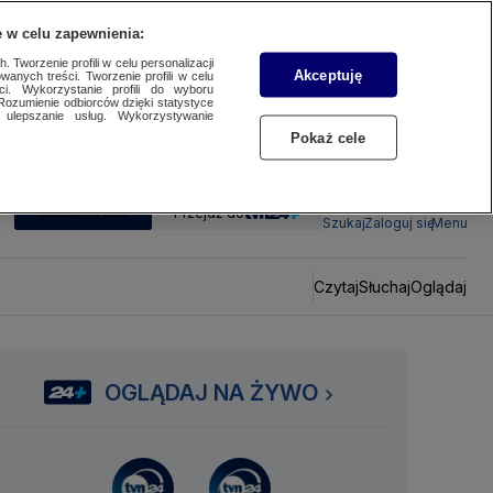
 w celu zapewnienia:
 Tworzenie profili w celu personalizacji
Akceptuję
wanych treści. Tworzenie profili w celu
ci. Wykorzystanie profili do wyboru
Rozumienie odbiorców dzięki statystyce
ulepszanie usług. Wykorzystywanie
Pokaż cele
SUBSKRYBUJ
Przejdź do
Szukaj
Zaloguj się
Menu
Czytaj
Słuchaj
Oglądaj
OGLĄDAJ NA ŻYWO