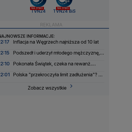
NA ŻYWO
NA ŻYWO
TVN24
TVN24 BiS
NAJNOWSZE INFORMACJE:
12:17
Inflacja na Węgrzech najniższa od 10 lat
12:15
Podszedł i uderzył młodego mężczyznę,
ten upadł na schody
12:10
Pokonała Świątek, czeka na rewanż.
"Jestem ciekawa, co zmieni"
12:01
Polska "przekroczyła limit zadłużenia"? To
zależy
Zobacz wszystkie