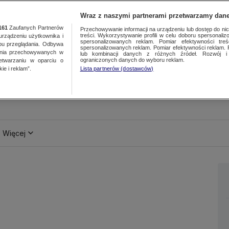
Wraz z naszymi partnerami przetwarzamy dane
161
Zaufanych Partnerów
Przechowywanie informacji na urządzeniu lub dostęp do nich.
treści. Wykorzystywanie profili w celu doboru spersonalizo
ządzeniu użytkownika i
spersonalizowanych reklam. Pomiar efektywności treś
bu przeglądania. Odbywa
spersonalizowanych reklam. Pomiar efektywności reklam. 
ania przechowywanych w
lub kombinacji danych z różnych źródeł. Rozwój i 
ograniczonych danych do wyboru reklam.
zetwarzaniu w oparciu o
ie i reklam”.
Lista partnerów (dostawców)
Więcej