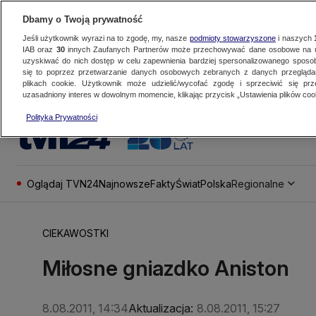
Dbamy o Twoją prywatność
Jeśli użytkownik wyrazi na to zgodę, my, nasze
podmioty stowarzyszone
i naszych
IAB oraz
30
innych Zaufanych Partnerów może przechowywać dane osobowe na ur
uzyskiwać do nich dostęp w celu zapewnienia bardziej spersonalizowanego sposo
się to poprzez przetwarzanie danych osobowych zebranych z danych przegląd
plikach cookie. Użytkownik może udzielić/wycofać zgodę i sprzeciwić się pr
uzasadniony interes w dowolnym momencie, klikając przycisk „Ustawienia plików cook
Polityka Prywatności
Oglądaj TVN24
Najnowsze
Fakty
Świat
Polska
Regionalne
CIEKAWOSTKI
Miłosne gniazdko Aniston
8.08.2011, 14:34
Aktualizacja:
8.08.2011, 15:27