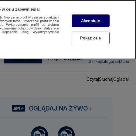
 w celu zapewnienia:
 Tworzenie profili w celu personalizacji
Akceptuję
wanych treści. Tworzenie profili w celu
ci. Wykorzystanie profili do wyboru
Rozumienie odbiorców dzięki statystyce
ulepszanie usług. Wykorzystywanie
Pokaż cele
SUBSKRYBUJ
Przejdź do
Szukaj
Zaloguj się
Menu
Czytaj
Słuchaj
Oglądaj
OGLĄDAJ NA ŻYWO