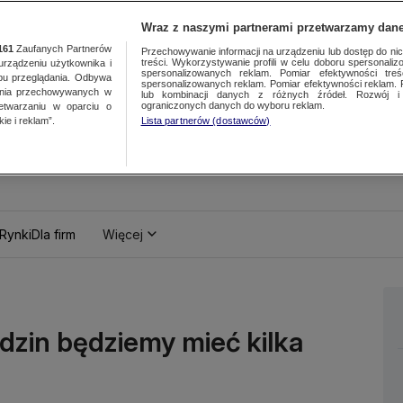
Wraz z naszymi partnerami przetwarzamy dane
161
Zaufanych Partnerów
Przechowywanie informacji na urządzeniu lub dostęp do nich.
treści. Wykorzystywanie profili w celu doboru spersonalizo
ządzeniu użytkownika i
spersonalizowanych reklam. Pomiar efektywności treś
bu przeglądania. Odbywa
spersonalizowanych reklam. Pomiar efektywności reklam. 
ania przechowywanych w
lub kombinacji danych z różnych źródeł. Rozwój i 
ograniczonych danych do wyboru reklam.
zetwarzaniu w oparciu o
ie i reklam”.
Lista partnerów (dostawców)
Rynki
Dla firm
Więcej
dzin będziemy mieć kilka