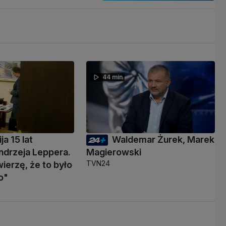
44 min
ja 15 lat
Waldemar Żurek, Marek
ndrzeja Leppera.
Magierowski
TVN24
wierzę, że to było
o"