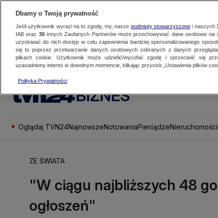
Dbamy o Twoją prywatność
Jeśli użytkownik wyrazi na to zgodę, my, nasze
podmioty stowarzyszone
i naszych
IAB oraz
30
innych Zaufanych Partnerów może przechowywać dane osobowe na ur
uzyskiwać do nich dostęp w celu zapewnienia bardziej spersonalizowanego sposo
się to poprzez przetwarzanie danych osobowych zebranych z danych przegląd
plikach cookie. Użytkownik może udzielić/wycofać zgodę i sprzeciwić się pr
uzasadniony interes w dowolnym momencie, klikając przycisk „Ustawienia plików cook
Polityka Prywatności
BIZNES
Oglądaj TVN24
Najnowsze
Notowania
Pieniądze
Nieruchomości
ZE ŚWIATA
"W ciągu najbliższych 48 go
ogłoszeń"