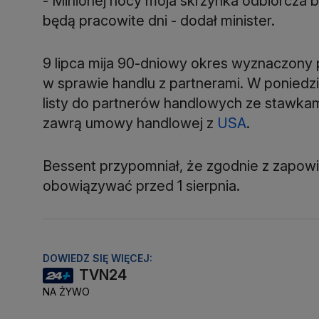
- Minionej nocy moja skrzynka odbiorcza b
będą pracowite dni - dodał minister.
9 lipca mija 90-dniowy okres wyznaczony
w sprawie handlu z partnerami. W poniedz
listy do partnerów handlowych ze stawkami
zawrą umowy handlowej z
USA
.
Bessent przypomniał, że zgodnie z zapow
obowiązywać przed 1 sierpnia.
DOWIEDZ SIĘ WIĘCEJ:
TVN24
NA ŻYWO