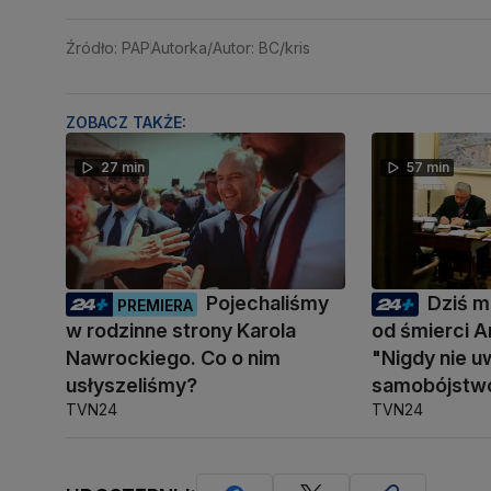
Źródło: PAP
Autorka/Autor: BC/kris
ZOBACZ TAKŻE:
27 min
57 min
Pojechaliśmy
Dziś mi
PREMIERA
w rodzinne strony Karola
od śmierci A
Nawrockiego. Co o nim
"Nigdy nie u
usłyszeliśmy?
samobójstw
TVN24
TVN24