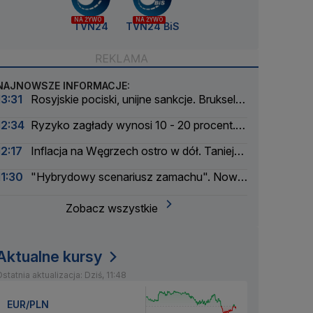
NA ŻYWO
NA ŻYWO
TVN24
TVN24 BiS
NAJNOWSZE INFORMACJE:
13:31
Rosyjskie pociski, unijne sankcje. Bruksela
reaguje na serię nalotów
12:34
Ryzyko zagłady wynosi 10 - 20 procent.
Pionier AI ostrzega
12:17
Inflacja na Węgrzech ostro w dół. Tanieją
żywność i energia
11:30
"Hybrydowy scenariusz zamachu". Nowe
informacje w sprawie drona na lotnisku
Zobacz wszystkie
Aktualne kursy
statnia aktualizacja: Dziś, 11:48
EUR/PLN