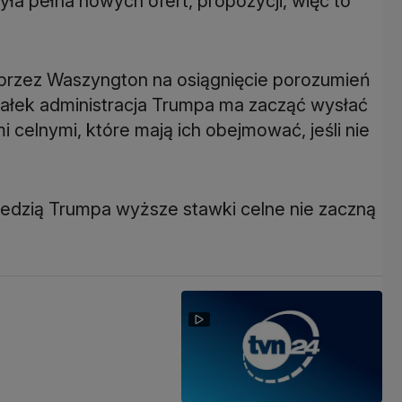
yła pełna nowych ofert, propozycji, więc to
 przez Waszyngton na osiągnięcie porozumień
iałek administracja Trumpa ma zacząć wysłać
 celnymi, które mają ich obejmować, jeśli nie
iedzią Trumpa wyższe stawki celne nie zaczną