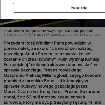
Pokaż cele
South Streamu nie będzie. Kluczowy projekt Gazpromu przepadł
Źródło wideo: TVN24 Biznes i Świat
Źródło zdj. gł.: TVN24 Biznes i Świat
Prezydent Rosji Władimir Putin powiedział w
poniedziałek, że skoro "UE nie chce realizacji
gazociągu South Stream, to oznacza, że nie
zostanie on zrealizowany". Putin wytknął Komisji
Europejskiej "niekonstruktywne stanowisko" w
sprawie gazociągu. Prezes rosyjskiego
Gazpromu Aleksiej Miller ogłosił, że jego koncern
podpisał z tureckim Botas list intencyjny w
sprawie budowy nowego gazociągu przez
Morze Czarne w stronę Turcji. Prezes Gazpromu
dodał, że z 63 mld metrów sześciennych
surowca, który ma być przesyłany tą rurą, 14 mld