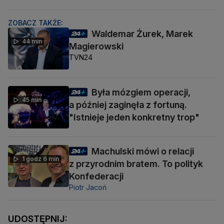
ZOBACZ TAKŻE:
Waldemar Żurek, Marek
44 min
Magierowski
TVN24
Była mózgiem operacji,
45 min
a później zaginęła z fortuną.
"Istnieje jeden konkretny trop"
Machulski mówi o relacji
1 godz 6 min
z przyrodnim bratem. To polityk
Konfederacji
Piotr Jacoń
UDOSTĘPNIJ: