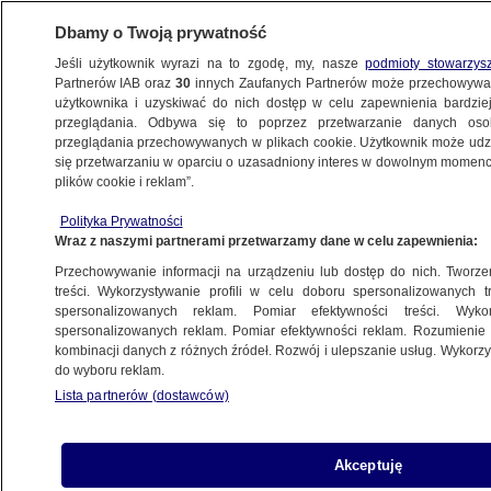
Dbamy o Twoją prywatność
Jeśli użytkownik wyrazi na to zgodę, my, nasze
podmioty stowarzys
Partnerów IAB oraz
30
innych Zaufanych Partnerów może przechowywa
BIZNES
użytkownika i uzyskiwać do nich dostęp w celu zapewnienia bardzi
przeglądania. Odbywa się to poprzez przetwarzanie danych os
przeglądania przechowywanych w plikach cookie. Użytkownik może udzie
ZE ŚWIATA
się przetwarzaniu w oparciu o uzasadniony interes w dowolnym momencie
plików cookie i reklam”.
Kreml się poddaje. Czym był South Stream?
Polityka Prywatności
Wraz z naszymi partnerami przetwarzamy dane w celu zapewnienia:
2.12.2014, 09:03
Przechowywanie informacji na urządzeniu lub dostęp do nich. Tworzeni
treści. Wykorzystywanie profili w celu doboru spersonalizowanych tr
Udostępnij
spersonalizowanych reklam. Pomiar efektywności treści. Wyko
spersonalizowanych reklam. Pomiar efektywności reklam. Rozumienie o
kombinacji danych z różnych źródeł. Rozwój i ulepszanie usług. Wykor
do wyboru reklam.
Lista partnerów (dostawców)
Akceptuję