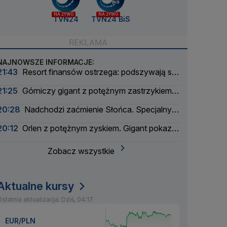
NA ŻYWO
NA ŻYWO
TVN24
TVN24 BiS
NAJNOWSZE INFORMACJE:
21:43
Resort finansów ostrzega: podszywają się
pod skarbówkę
21:25
Górniczy gigant z potężnym zastrzykiem
finansowym. "Może ustabilizować sytuację"
20:28
Nadchodzi zaćmienie Słońca. Specjalny
zespół oceni zagrożenie
20:12
Orlen z potężnym zyskiem. Gigant pokazał
wyniki
Zobacz wszystkie
Aktualne kursy
statnia aktualizacja: Dziś, 04:17
EUR/PLN