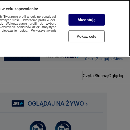
 w celu zapewnienia:
 Tworzenie profili w celu personalizacji
Akceptuję
wanych treści. Tworzenie profili w celu
ci. Wykorzystanie profili do wyboru
Rozumienie odbiorców dzięki statystyce
ulepszanie usług. Wykorzystywanie
Pokaż cele
SUBSKRYBUJ
Przejdź do
Szukaj
Zaloguj się
Menu
Czytaj
Słuchaj
Oglądaj
OGLĄDAJ NA ŻYWO