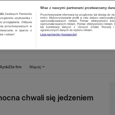
Wraz z naszymi partnerami przetwarzamy dane
161
Zaufanych Partnerów
Przechowywanie informacji na urządzeniu lub dostęp do nich.
treści. Wykorzystywanie profili w celu doboru spersonalizo
ządzeniu użytkownika i
spersonalizowanych reklam. Pomiar efektywności treś
bu przeglądania. Odbywa
spersonalizowanych reklam. Pomiar efektywności reklam. 
ania przechowywanych w
lub kombinacji danych z różnych źródeł. Rozwój i 
ograniczonych danych do wyboru reklam.
zetwarzaniu w oparciu o
ie i reklam”.
Lista partnerów (dostawców)
Rynki
Dla firm
Więcej
łnocna chwali się jedzeniem