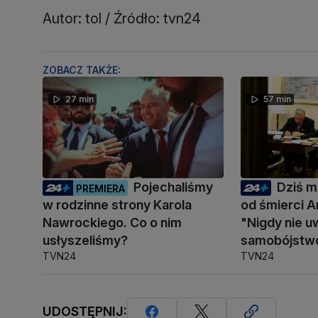
Autor: tol / Źródło: tvn24
ZOBACZ TAKŻE:
27 min
57 min
Pojechaliśmy
Dziś mi
PREMIERA
w rodzinne strony Karola
od śmierci A
Nawrockiego. Co o nim
"Nigdy nie u
usłyszeliśmy?
samobójstw
TVN24
TVN24
UDOSTĘPNIJ: