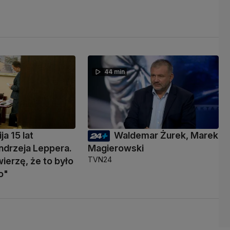
44 min
ja 15 lat
Waldemar Żurek, Marek
ndrzeja Leppera.
Magierowski
TVN24
wierzę, że to było
o"