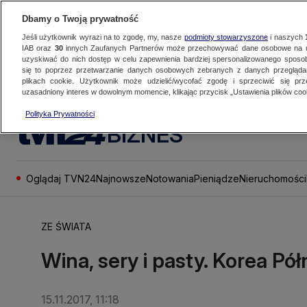
Dbamy o Twoją prywatność
Jeśli użytkownik wyrazi na to zgodę, my, nasze
podmioty stowarzyszone
i naszych
IAB oraz
30
innych Zaufanych Partnerów może przechowywać dane osobowe na ur
uzyskiwać do nich dostęp w celu zapewnienia bardziej spersonalizowanego sposo
się to poprzez przetwarzanie danych osobowych zebranych z danych przegląd
plikach cookie. Użytkownik może udzielić/wycofać zgodę i sprzeciwić się pr
uzasadniony interes w dowolnym momencie, klikając przycisk „Ustawienia plików cook
Polityka Prywatności
BIZNES
Oglądaj TVN24
Najnowsze
Notowania
Pieniądze
Nieruchomości
ZE ŚWIATA
Wina, sery i pasty. Korea Pó
15.11.2017, 11:18