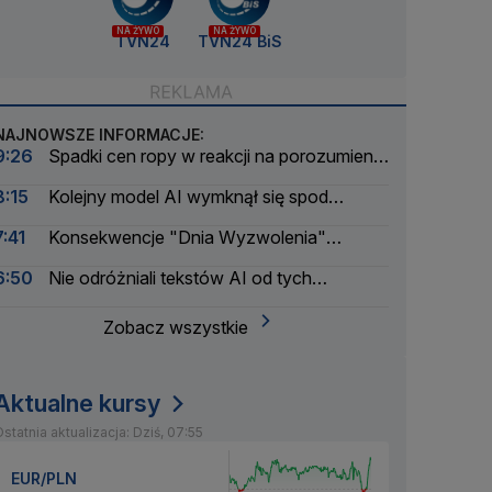
NA ŻYWO
NA ŻYWO
TVN24
TVN24 BiS
NAJNOWSZE INFORMACJE:
9:26
Spadki cen ropy w reakcji na porozumienie
w sprawie cieśniny Ormuz
8:15
Kolejny model AI wymknął się spod
kontroli. Meta zgłasza incydent
7:41
Konsekwencje "Dnia Wyzwolenia"
Trumpa. Zwrócili 100 miliardów
6:50
Nie odróżniali tekstów AI od tych
napisanych przez ludzi. Wyniki nowego badania
Zobacz wszystkie
Aktualne kursy
statnia aktualizacja: Dziś, 07:55
EUR/PLN