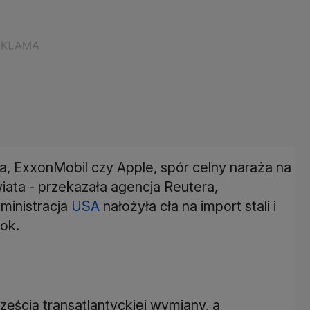
sa, ExxonMobil czy Apple, spór celny naraża na
iata - przekazała agencja Reutera,
ministracja
USA
nałożyła cła na import stali i
ok.
częścią transatlantyckiej wymiany, a