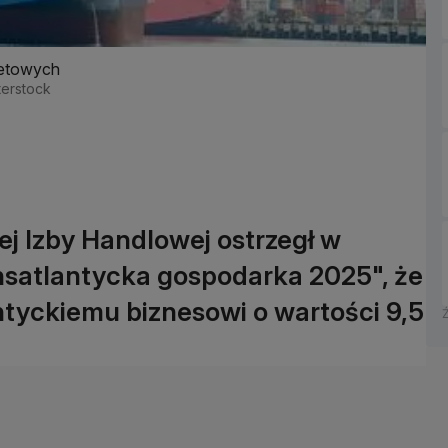
wetowych
tterstock
ej Izby Handlowej ostrzegł w
nsatlantycka gospodarka 2025", że
antyckiemu biznesowi o wartości 9,5