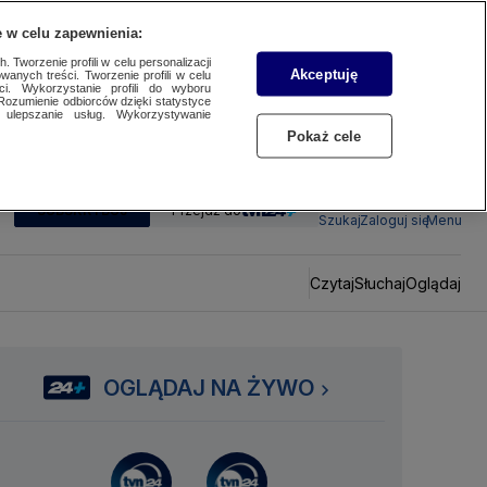
 w celu zapewnienia:
 Tworzenie profili w celu personalizacji
Akceptuję
wanych treści. Tworzenie profili w celu
ci. Wykorzystanie profili do wyboru
Rozumienie odbiorców dzięki statystyce
ulepszanie usług. Wykorzystywanie
Pokaż cele
SUBSKRYBUJ
Przejdź do
Szukaj
Zaloguj się
Menu
Czytaj
Słuchaj
Oglądaj
OGLĄDAJ NA ŻYWO