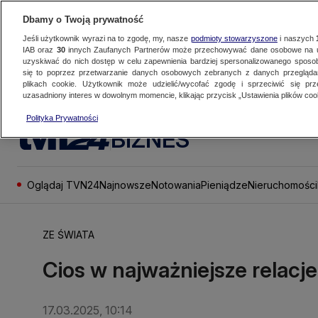
Dbamy o Twoją prywatność
Jeśli użytkownik wyrazi na to zgodę, my, nasze
podmioty stowarzyszone
i naszych
IAB oraz
30
innych Zaufanych Partnerów może przechowywać dane osobowe na ur
uzyskiwać do nich dostęp w celu zapewnienia bardziej spersonalizowanego sposo
się to poprzez przetwarzanie danych osobowych zebranych z danych przegląd
plikach cookie. Użytkownik może udzielić/wycofać zgodę i sprzeciwić się pr
uzasadniony interes w dowolnym momencie, klikając przycisk „Ustawienia plików cook
Polityka Prywatności
BIZNES
Oglądaj TVN24
Najnowsze
Notowania
Pieniądze
Nieruchomości
ZE ŚWIATA
Cios w najważniejsze relacj
17.03.2025, 10:14