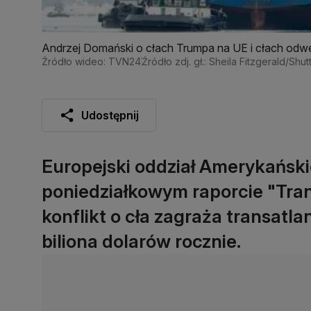
Andrzej Domański o cłach Trumpa na UE i cłach od
Źródło wideo: TVN24
Źródło zdj. gł.: Sheila Fitzgerald/Shu
Udostępnij
Europejski oddział Amerykański
poniedziałkowym raporcie "Tra
konflikt o cła zagraża transatl
biliona dolarów rocznie.