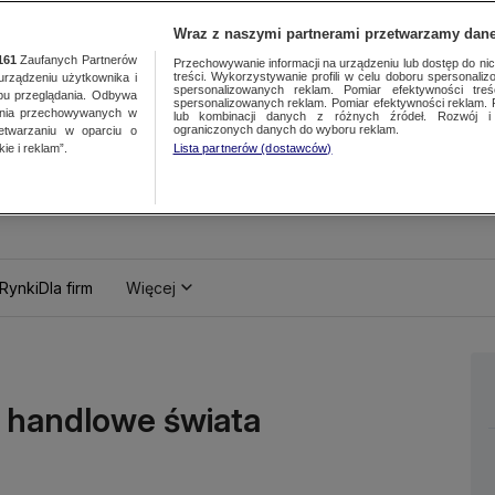
Wraz z naszymi partnerami przetwarzamy dane
161
Zaufanych Partnerów
Przechowywanie informacji na urządzeniu lub dostęp do nich.
treści. Wykorzystywanie profili w celu doboru spersonalizo
ządzeniu użytkownika i
spersonalizowanych reklam. Pomiar efektywności treś
bu przeglądania. Odbywa
spersonalizowanych reklam. Pomiar efektywności reklam. 
ania przechowywanych w
lub kombinacji danych z różnych źródeł. Rozwój i 
ograniczonych danych do wyboru reklam.
zetwarzaniu w oparciu o
ie i reklam”.
Lista partnerów (dostawców)
Rynki
Dla firm
Więcej
e handlowe świata