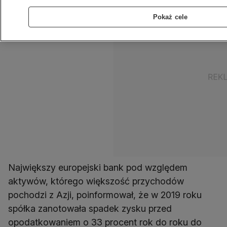
Pokaż cele
Największy europejski bank pod względem
aktywów, którego większość przychodów
pochodzi z Azji, poinformował, że w 2019 roku
spółka zanotowała spadek zysku przed
opodatkowaniem o 33 procent rok do roku do