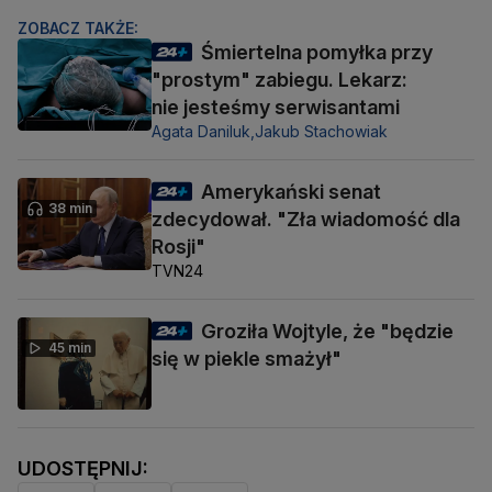
ZOBACZ TAKŻE:
Śmiertelna pomyłka przy
"prostym" zabiegu. Lekarz:
nie jesteśmy serwisantami
Agata Daniluk,
Jakub Stachowiak
Amerykański senat
38 min
zdecydował. "Zła wiadomość dla
Rosji"
TVN24
Groziła Wojtyle, że "będzie
45 min
się w piekle smażył"
UDOSTĘPNIJ: