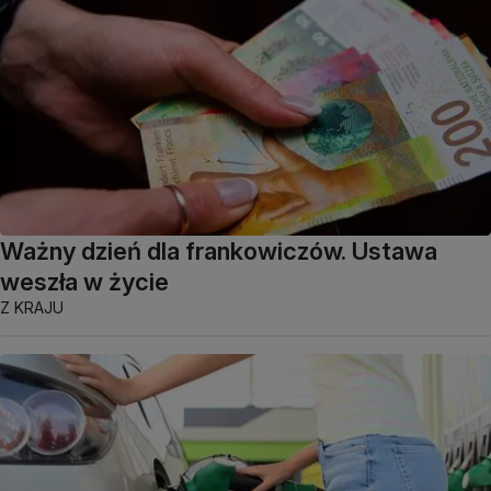
Ważny dzień dla frankowiczów. Ustawa
weszła w życie
Z KRAJU