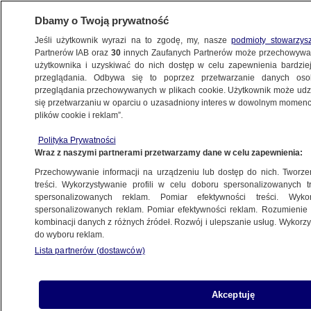
Dbamy o Twoją prywatność
Jeśli użytkownik wyrazi na to zgodę, my, nasze
podmioty stowarzys
Partnerów IAB oraz
30
innych Zaufanych Partnerów może przechowywa
BIZNES
użytkownika i uzyskiwać do nich dostęp w celu zapewnienia bardzi
przeglądania. Odbywa się to poprzez przetwarzanie danych os
przeglądania przechowywanych w plikach cookie. Użytkownik może udzie
ZE ŚWIATA
się przetwarzaniu w oparciu o uzasadniony interes w dowolnym momencie
plików cookie i reklam”.
Największy bank w Europie zwolni 35
Polityka Prywatności
tysięcy pracowników
Wraz z naszymi partnerami przetwarzamy dane w celu zapewnienia:
Przechowywanie informacji na urządzeniu lub dostęp do nich. Tworzeni
18.02.2020, 17:59
treści. Wykorzystywanie profili w celu doboru spersonalizowanych tr
spersonalizowanych reklam. Pomiar efektywności treści. Wyko
spersonalizowanych reklam. Pomiar efektywności reklam. Rozumienie o
Udostępnij
kombinacji danych z różnych źródeł. Rozwój i ulepszanie usług. Wykor
do wyboru reklam.
Brytyjski holding finansowy HSBC ogłosił we
Lista partnerów (dostawców)
wtorek plan restrukturyzacyjny, który zakłada
zwolnienie 35 tysięcy pracowników w ciągu
trzech lat.
Akceptuję