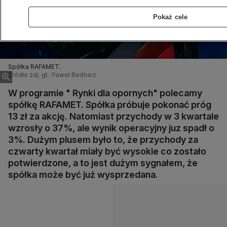
Pokaż cele
Spółka RAFAMET.
Źródło zdj. gł.: Paweł Bednarz
W programie " Rynki dla opornych" polecamy
spółkę RAFAMET. Spółka próbuje pokonać próg
13 zł za akcję. Natomiast przychody w 3 kwartale
wzrosły o 37%, ale wynik operacyjny juz spadł o
3%. Dużym plusem było to, że przychody za
czwarty kwartał miały być wysokie co zostało
potwierdzone, a to jest dużym sygnałem, że
spółka może być już wysprzedana.