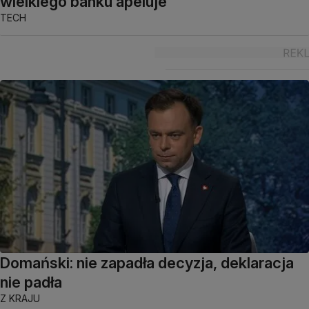
wielkiego banku apeluje
TECH
Domański: nie zapadła decyzja, deklaracja
nie padła
Z KRAJU