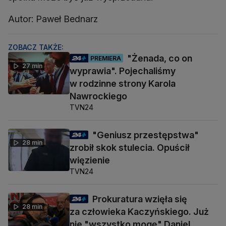
Autor: Paweł Bednarz
ZOBACZ TAKŻE:
"Żenada, co on
PREMIERA
27 min
wyprawia". Pojechaliśmy
w rodzinne strony Karola
Nawrockiego
TVN24
"Geniusz przestępstwa"
28 min
zrobił skok stulecia. Opuścił
więzienie
TVN24
Prokuratura wzięła się
28 min
za człowieka Kaczyńskiego. Już
nie "wszystko mogę" Daniel