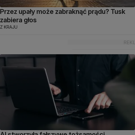
Przez upały może zabraknąć prądu? Tusk
zabiera głos
Z KRAJU
AI stworzyła fałszywe tożsamości