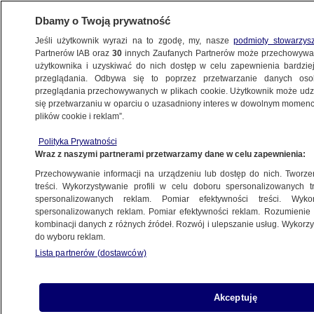
Dbamy o Twoją prywatność
Jeśli użytkownik wyrazi na to zgodę, my, nasze
podmioty stowarzys
Partnerów IAB oraz
30
innych Zaufanych Partnerów może przechowywa
BIZNES
użytkownika i uzyskiwać do nich dostęp w celu zapewnienia bardzi
przeglądania. Odbywa się to poprzez przetwarzanie danych os
przeglądania przechowywanych w plikach cookie. Użytkownik może udzie
Z KRAJU
się przetwarzaniu w oparciu o uzasadniony interes w dowolnym momencie
plików cookie i reklam”.
Spółka RAFAMET.
Polityka Prywatności
Wraz z naszymi partnerami przetwarzamy dane w celu zapewnienia:
13.02.2009, 17:04
Aktualizacja:
12.02.2009, 21:04
Przechowywanie informacji na urządzeniu lub dostęp do nich. Tworzeni
treści. Wykorzystywanie profili w celu doboru spersonalizowanych tr
Udostępnij
spersonalizowanych reklam. Pomiar efektywności treści. Wyko
spersonalizowanych reklam. Pomiar efektywności reklam. Rozumienie o
kombinacji danych z różnych źródeł. Rozwój i ulepszanie usług. Wykor
do wyboru reklam.
Lista partnerów (dostawców)
Akceptuję