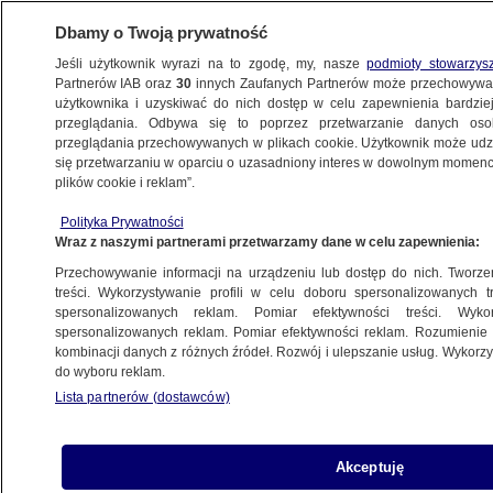
Dbamy o Twoją prywatność
Jeśli użytkownik wyrazi na to zgodę, my, nasze
podmioty stowarzys
Partnerów IAB oraz
30
innych Zaufanych Partnerów może przechowywa
BIZNES
użytkownika i uzyskiwać do nich dostęp w celu zapewnienia bardzi
przeglądania. Odbywa się to poprzez przetwarzanie danych os
przeglądania przechowywanych w plikach cookie. Użytkownik może udzie
Z KRAJU
się przetwarzaniu w oparciu o uzasadniony interes w dowolnym momencie
plików cookie i reklam”.
Polska to wciąż emerging market?
Polityka Prywatności
Wraz z naszymi partnerami przetwarzamy dane w celu zapewnienia:
Przechowywanie informacji na urządzeniu lub dostęp do nich. Tworzeni
treści. Wykorzystywanie profili w celu doboru spersonalizowanych tr
spersonalizowanych reklam. Pomiar efektywności treści. Wyko
Rośnie sprzedaż w internecie
spersonalizowanych reklam. Pomiar efektywności reklam. Rozumienie o
kombinacji danych z różnych źródeł. Rozwój i ulepszanie usług. Wykor
do wyboru reklam.
Lista partnerów (dostawców)
Rośnie sprzedaż w internecie
Akceptuję