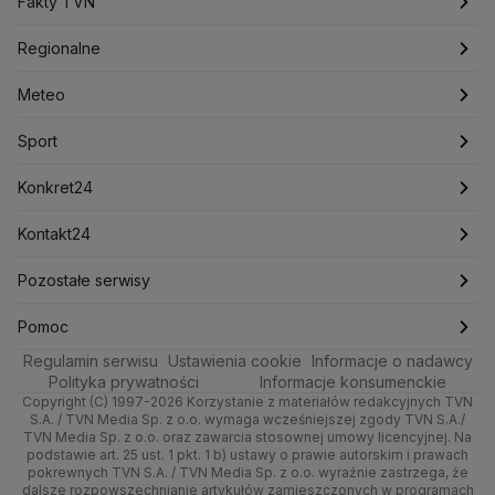
Programy
Fakty TVN
Konfederacja
Krajowa Administracja Skarbowa
Nieruchomości
Polska
Kryptowaluty
Filmy dokumentalne
Krzysztof Bosak
Krzysztof Hetman
Oglądaj Fakty
Regionalne
Lasy Państwowe
Lech Wałęsa
Lewica
Rynki
Biznes
Podcasty
Fakty po Faktach
Warszawa
Meteo
Lotnisko Chopina
Lotto
Maciej Wąsik
Marcin Przydacz
Marcin Kierwiński
Marian Banaś
Dla firm
Meteo
Artykuły
Fakty o Świecie
Łódź
Pogoda godzinowa
Sport
Mariusz Błaszczak
Mariusz Kamiński
Mark Zuckerberg
Mateusz Morawiecki
Handel
Sport
Newslettery
Ludzie Faktów
Katowice
Pogoda długoterminowa
Piłka Nożna
Konkret24
Michał Kamiński
Ze świata
Zdrowie
Kraków
Pogoda na jutro
Ministerstwo Aktywów Państwowych
Tenis
Najnowsze
Kontakt24
Ministerstwo Edukacji i Nauki
Tech
Technologia
Poznań
Pogoda na weekend
Kolarstwo
Polska
Najnowsze
Pozostałe serwisy
Ministerstwo Infrastruktury
Ministerstwo Kultury
Ministerstwo Obrony Narodowej
Moto
Kultura i styl
Trójmiasto
Najnowsze
Skoki Narciarskie
Świat
Gorące Tematy
TVN
Pomoc
Ministerstwo Rolnictwa
Regulamin serwisu
Dla seniora
Ustawienia cookie
Informacje o nadawcy
Ciekawostki
Ministerstwo Rozwoju i Technologii
Wrocław
Polska
Sporty zimowe
Polityka
Wyślij zgłoszenie
Dzień Dobry TVN
Centrum pomocy
Polityka prywatności
Informacje konsumenckie
Ministerstwo Sportu i Turystyki
Copyright (C) 1997-2026 Korzystanie z materiałów redakcyjnych TVN
Turystyka
Quizy
Kielce
Prognoza
Lekkoatletyka
Zdrowie
Uwaga TVN
Ministerstwo Cyfryzacji
Test zgodności
S.A. / TVN Media Sp. z o.o. wymaga wcześniejszej zgody TVN S.A./
TVN Media Sp. z o.o. oraz zawarcia stosownej umowy licencyjnej. Na
Ministerstwo Edukacji Narodowej
podstawie art. 25 ust. 1 pkt. 1 b) ustawy o prawie autorskim i prawach
Kujawsko-pomorskie
Świat
Siatkówka
Tech
HGTV
Oglądaj na TV
Ministerstwo Finansów
pokrewnych TVN S.A. / TVN Media Sp. z o.o. wyraźnie zastrzega, że
dalsze rozpowszechnianie artykułów zamieszczonych w programach