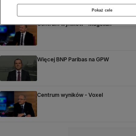
Pokaż cele
Centrum wyników - Magellan
Więcej BNP Paribas na GPW
Centrum wyników - Voxel