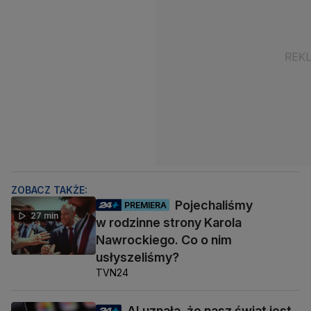
ZOBACZ TAKŻE:
Pojechaliśmy
PREMIERA
27 min
w rodzinne strony Karola
Nawrockiego. Co o nim
usłyszeliśmy?
TVN24
AI uznała, że nasz świat jest