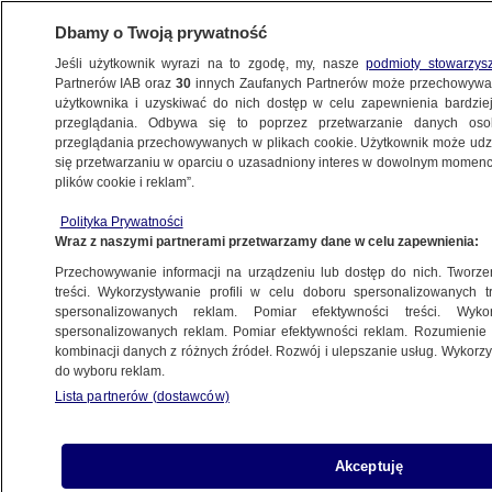
Dbamy o Twoją prywatność
Jeśli użytkownik wyrazi na to zgodę, my, nasze
podmioty stowarzys
Partnerów IAB oraz
30
innych Zaufanych Partnerów może przechowywa
BIZNES
użytkownika i uzyskiwać do nich dostęp w celu zapewnienia bardzi
przeglądania. Odbywa się to poprzez przetwarzanie danych os
przeglądania przechowywanych w plikach cookie. Użytkownik może udzie
Z KRAJU
się przetwarzaniu w oparciu o uzasadniony interes w dowolnym momencie
plików cookie i reklam”.
RPP w akcji
Polityka Prywatności
Wraz z naszymi partnerami przetwarzamy dane w celu zapewnienia:
3.10.2012, 17:56
Przechowywanie informacji na urządzeniu lub dostęp do nich. Tworzeni
treści. Wykorzystywanie profili w celu doboru spersonalizowanych tr
Udostępnij
spersonalizowanych reklam. Pomiar efektywności treści. Wyko
spersonalizowanych reklam. Pomiar efektywności reklam. Rozumienie o
kombinacji danych z różnych źródeł. Rozwój i ulepszanie usług. Wykor
do wyboru reklam.
Lista partnerów (dostawców)
Akceptuję