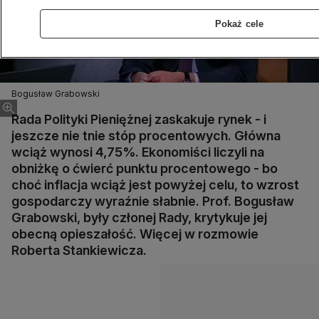
Pokaż cele
Bogusław Grabowski
Rada Polityki Pieniężnej zaskakuje rynek - i
jeszcze nie tnie stóp procentowych. Główna
wciąż wynosi 4,75%. Ekonomiści liczyli na
obniżkę o ćwierć punktu procentowego - bo
choć inflacja wciąż jest powyżej celu, to wzrost
gospodarczy wyraźnie słabnie. Prof. Bogusław
Grabowski, były członej Rady, krytykuje jej
obecną opieszałość. Więcej w rozmowie
Roberta Stankiewicza.