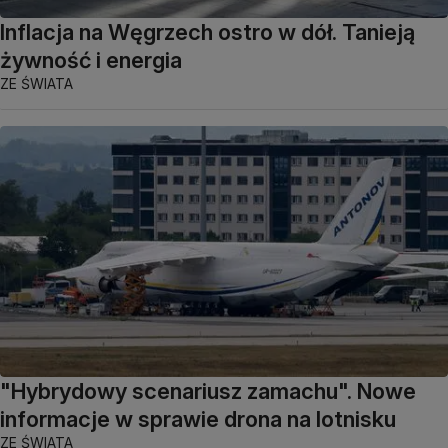
Inflacja na Węgrzech ostro w dół. Tanieją
żywność i energia
ZE ŚWIATA
"Hybrydowy scenariusz zamachu". Nowe
informacje w sprawie drona na lotnisku
ZE ŚWIATA