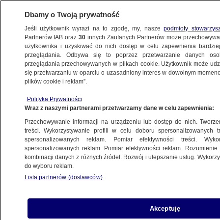
Dbamy o Twoją prywatność
Jeśli użytkownik wyrazi na to zgodę, my, nasze
podmioty stowarzys
Partnerów IAB oraz
30
innych Zaufanych Partnerów może przechowywa
BIZNES
użytkownika i uzyskiwać do nich dostęp w celu zapewnienia bardzi
przeglądania. Odbywa się to poprzez przetwarzanie danych os
przeglądania przechowywanych w plikach cookie. Użytkownik może udzie
Z KRAJU
się przetwarzaniu w oparciu o uzasadniony interes w dowolnym momencie
plików cookie i reklam”.
RPP w akcji
Polityka Prywatności
Wraz z naszymi partnerami przetwarzamy dane w celu zapewnienia:
3.10.2012, 13:54
Przechowywanie informacji na urządzeniu lub dostęp do nich. Tworzeni
treści. Wykorzystywanie profili w celu doboru spersonalizowanych tr
Udostępnij
spersonalizowanych reklam. Pomiar efektywności treści. Wyko
spersonalizowanych reklam. Pomiar efektywności reklam. Rozumienie o
kombinacji danych z różnych źródeł. Rozwój i ulepszanie usług. Wykor
do wyboru reklam.
Lista partnerów (dostawców)
Akceptuję