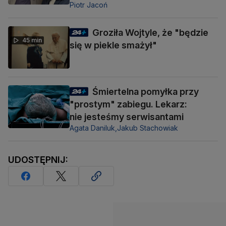
Piotr Jacoń
Groziła Wojtyle, że "będzie
45 min
się w piekle smażył"
Śmiertelna pomyłka przy
"prostym" zabiegu. Lekarz:
nie jesteśmy serwisantami
Agata Daniluk,
Jakub Stachowiak
UDOSTĘPNIJ: