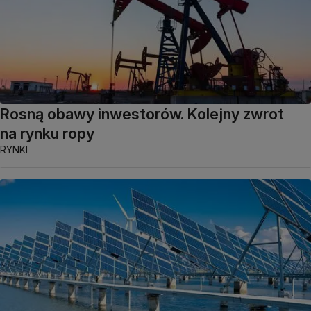
Rosną obawy inwestorów. Kolejny zwrot
na rynku ropy
RYNKI