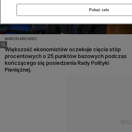
Pokaż cele
MARCIN MROWIEC
Większość ekonomistów oczekuje cięcia stóp
procentowych o 25 punktów bazowych podczas
kończącego się posiedzenia Rady Polityki
Pieniężnej.