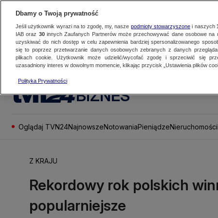
Dbamy o Twoją prywatność
Jeśli użytkownik wyrazi na to zgodę, my, nasze
podmioty stowarzyszone
i naszych
IAB oraz
30
innych Zaufanych Partnerów może przechowywać dane osobowe na ur
uzyskiwać do nich dostęp w celu zapewnienia bardziej spersonalizowanego sposo
się to poprzez przetwarzanie danych osobowych zebranych z danych przegląd
plikach cookie. Użytkownik może udzielić/wycofać zgodę i sprzeciwić się pr
uzasadniony interes w dowolnym momencie, klikając przycisk „Ustawienia plików cook
Polityka Prywatności
BIZNES
Oglądaj TVN24
Najnowsze
Notowania
Pieniądze
Nieruchomości
Z KRAJU
Rekordowy rok polskich winn
popularniejsze