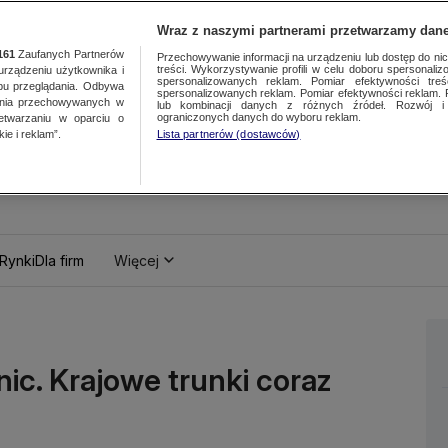
Wraz z naszymi partnerami przetwarzamy dane
161
Zaufanych Partnerów
Przechowywanie informacji na urządzeniu lub dostęp do nich.
treści. Wykorzystywanie profili w celu doboru spersonalizo
ządzeniu użytkownika i
spersonalizowanych reklam. Pomiar efektywności treś
bu przeglądania. Odbywa
spersonalizowanych reklam. Pomiar efektywności reklam. 
ania przechowywanych w
lub kombinacji danych z różnych źródeł. Rozwój i 
ograniczonych danych do wyboru reklam.
zetwarzaniu w oparciu o
ie i reklam”.
Lista partnerów (dostawców)
Rynki
Dla firm
Więcej
ic. Krajowe trunki coraz