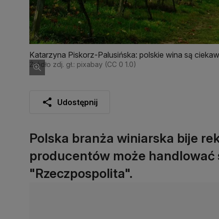
Katarzyna Piskorz-Palusińska: polskie wina są cieka
Źródło zdj. gł.: pixabay (CC 0 1.0)
Udostępnij
Polska branża winiarska bije r
producentów może handlować s
"Rzeczpospolita".