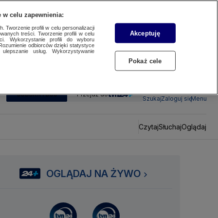
 w celu zapewnienia:
 Tworzenie profili w celu personalizacji
Akceptuję
wanych treści. Tworzenie profili w celu
ci. Wykorzystanie profili do wyboru
Rozumienie odbiorców dzięki statystyce
ulepszanie usług. Wykorzystywanie
Pokaż cele
SUBSKRYBUJ
Przejdź do
Szukaj
Zaloguj się
Menu
Czytaj
Słuchaj
Oglądaj
OGLĄDAJ NA ŻYWO