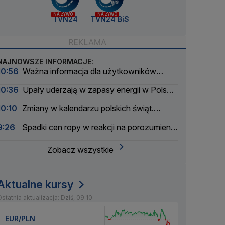
NA ŻYWO
NA ŻYWO
TVN24
TVN24 BiS
NAJNOWSZE INFORMACJE:
10:56
Ważna informacja dla użytkowników
mObywatel. Dokumenty mogły stracić ważność
10:36
Upały uderzają w zapasy energii w Polsce.
Kolejne przywoływanie na rynku
10:10
Zmiany w kalendarzu polskich świąt.
Trwają prace
9:26
Spadki cen ropy w reakcji na porozumienie
w sprawie cieśniny Ormuz
Zobacz wszystkie
Aktualne kursy
statnia aktualizacja: Dziś, 09:10
EUR/PLN