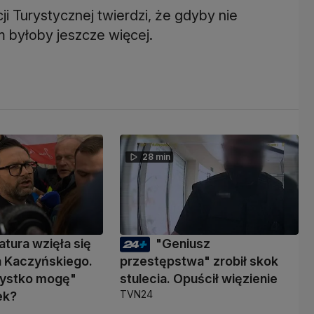
i Turystycznej twierdzi, że gdyby nie
m byłoby jeszcze więcej.
28 min
atura wzięła się
"Geniusz
a Kaczyńskiego.
przestępstwa" zrobił skok
zystko mogę"
stulecia. Opuścił więzienie
TVN24
ek?