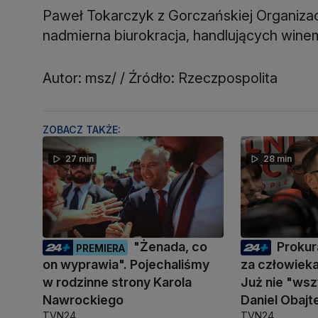
Paweł Tokarczyk z Gorczańskiej Organizacj
nadmierna biurokracja, handlujących wine
Autor: msz/ / Źródło: Rzeczpospolita
ZOBACZ TAKŻE:
27 min
28 min
"Żenada, co
Prokur
PREMIERA
on wyprawia". Pojechaliśmy
za człowiek
w rodzinne strony Karola
Już nie "ws
Nawrockiego
Daniel Obajt
TVN24
TVN24