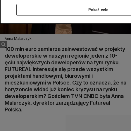
Pokaż cele
Anna Malarczyk
100 mln euro zamierza zainwestować w projekty
deweloperskie w naszym regionie jeden z 10-
ęciu największych deweloperów na tym rynku.
FUTUREAL interesuje się przede wszystkim
projektami handlowymi, biurowymi i
mieszkaniowymi w Polsce. Czy to oznacza, że na
horyzoncie widać już koniec kryzysu na rynku
deweloperskim? Gościem TVN CNBC była Anna
Malarczyk, dyrektor zarządzający Futureal
Polska.