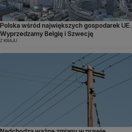
Polska wśród największych gospodarek UE.
Wyprzedzamy Belgię i Szwecję
Z KRAJU
Nadchodzą ważne zmiany w prawie