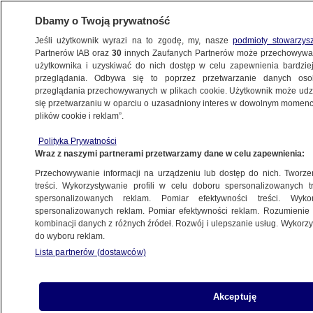
Dbamy o Twoją prywatność
Jeśli użytkownik wyrazi na to zgodę, my, nasze
podmioty stowarzys
Partnerów IAB oraz
30
innych Zaufanych Partnerów może przechowywa
BIZNES
użytkownika i uzyskiwać do nich dostęp w celu zapewnienia bardzi
przeglądania. Odbywa się to poprzez przetwarzanie danych os
przeglądania przechowywanych w plikach cookie. Użytkownik może udzie
Z KRAJU
się przetwarzaniu w oparciu o uzasadniony interes w dowolnym momencie
plików cookie i reklam”.
Property Forum 2012
Polityka Prywatności
Wraz z naszymi partnerami przetwarzamy dane w celu zapewnienia:
19.09.2012, 17:49
Przechowywanie informacji na urządzeniu lub dostęp do nich. Tworzeni
treści. Wykorzystywanie profili w celu doboru spersonalizowanych tr
Udostępnij
spersonalizowanych reklam. Pomiar efektywności treści. Wyko
spersonalizowanych reklam. Pomiar efektywności reklam. Rozumienie o
kombinacji danych z różnych źródeł. Rozwój i ulepszanie usług. Wykor
do wyboru reklam.
Lista partnerów (dostawców)
Akceptuję