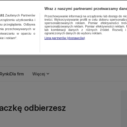
Wraz z naszymi partnerami przetwarzamy dane
161
Zaufanych Partnerów
Przechowywanie informacji na urządzeniu lub dostęp do nich.
treści. Wykorzystywanie profili w celu doboru spersonalizo
ządzeniu użytkownika i
spersonalizowanych reklam. Pomiar efektywności treś
bu przeglądania. Odbywa
spersonalizowanych reklam. Pomiar efektywności reklam. 
ania przechowywanych w
lub kombinacji danych z różnych źródeł. Rozwój i 
ograniczonych danych do wyboru reklam.
zetwarzaniu w oparciu o
ie i reklam”.
Lista partnerów (dostawców)
Rynki
Dla firm
Więcej
 Paczkę odbierzesz