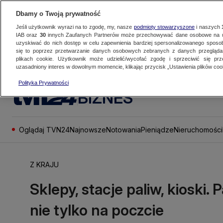
Dbamy o Twoją prywatność
Jeśli użytkownik wyrazi na to zgodę, my, nasze
podmioty stowarzyszone
i naszych
IAB oraz
30
innych Zaufanych Partnerów może przechowywać dane osobowe na ur
uzyskiwać do nich dostęp w celu zapewnienia bardziej spersonalizowanego sposo
się to poprzez przetwarzanie danych osobowych zebranych z danych przegląd
plikach cookie. Użytkownik może udzielić/wycofać zgodę i sprzeciwić się pr
uzasadniony interes w dowolnym momencie, klikając przycisk „Ustawienia plików cook
Polityka Prywatności
BIZNES
Oglądaj TVN24
Najnowsze
Notowania
Pieniądze
Nieruchomości
Z KRAJU
Sklepy, stacje paliw, kioski.
nie tylko na poczcie