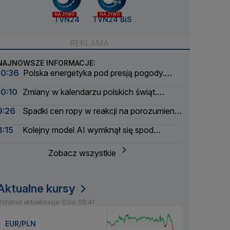
NA ŻYWO
NA ŻYWO
TVN24
TVN24 BiS
NAJNOWSZE INFORMACJE:
10:36
Polska energetyka pod presją pogody.
Ogłoszono awaryjny mechanizm
10:10
Zmiany w kalendarzu polskich świąt.
Trwają prace
9:26
Spadki cen ropy w reakcji na porozumienie
w sprawie cieśniny Ormuz
8:15
Kolejny model AI wymknął się spod
kontroli. Meta zgłasza incydent
Zobacz wszystkie
Aktualne kursy
statnia aktualizacja: Dziś, 08:41
EUR/PLN