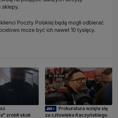
 sklepy.
lienci Poczty Polskiej będą mogli odbierać
docelowo może być ich nawet 10 tysięcy.
28 min
usz
Prokuratura wzięła się
" zrobił skok
za człowieka Kaczyńskiego.