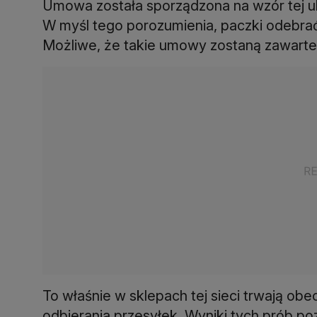
Umowa została sporządzona na wzór tej ub
W myśl tego porozumienia, paczki odebrać
Możliwe, że takie umowy zostaną zawarte z 
To właśnie w sklepach tej sieci trwają ob
odbierania przesyłek. Wyniki tych prób po