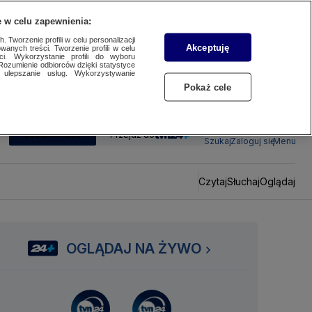
 w celu zapewnienia:
 Tworzenie profili w celu personalizacji
Akceptuję
wanych treści. Tworzenie profili w celu
ci. Wykorzystanie profili do wyboru
Rozumienie odbiorców dzięki statystyce
ulepszanie usług. Wykorzystywanie
Pokaż cele
SUBSKRYBUJ
Przejdź do
Szukaj
Zaloguj się
Menu
Czytaj
Słuchaj
Oglądaj
OGLĄDAJ NA ŻYWO