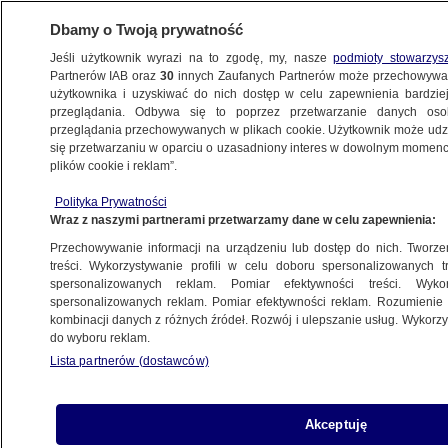
Dbamy o Twoją prywatność
Jeśli użytkownik wyrazi na to zgodę, my, nasze
podmioty stowarzys
Partnerów IAB oraz
30
innych Zaufanych Partnerów może przechowywa
BIZNES
użytkownika i uzyskiwać do nich dostęp w celu zapewnienia bardzi
przeglądania. Odbywa się to poprzez przetwarzanie danych os
przeglądania przechowywanych w plikach cookie. Użytkownik może udzie
Z KRAJU
się przetwarzaniu w oparciu o uzasadniony interes w dowolnym momencie
plików cookie i reklam”.
Płaca minimalna
Polityka Prywatności
Wraz z naszymi partnerami przetwarzamy dane w celu zapewnienia:
13.06.2012, 14:46
Przechowywanie informacji na urządzeniu lub dostęp do nich. Tworzeni
treści. Wykorzystywanie profili w celu doboru spersonalizowanych tr
Udostępnij
spersonalizowanych reklam. Pomiar efektywności treści. Wyko
spersonalizowanych reklam. Pomiar efektywności reklam. Rozumienie o
kombinacji danych z różnych źródeł. Rozwój i ulepszanie usług. Wykor
do wyboru reklam.
Lista partnerów (dostawców)
Akceptuję