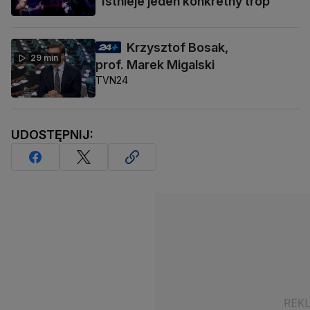
"Istnieje jeden konkretny trop"
Krzysztof Bosak,
29 min
prof. Marek Migalski
TVN24
UDOSTĘPNIJ: