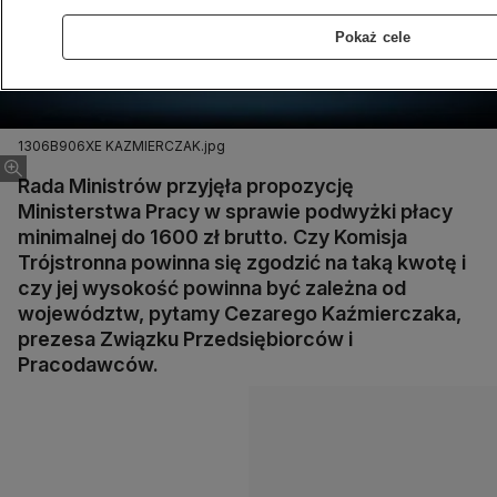
Pokaż cele
1306B906XE KAZMIERCZAK.jpg
Rada Ministrów przyjęła propozycję
Ministerstwa Pracy w sprawie podwyżki płacy
minimalnej do 1600 zł brutto. Czy Komisja
Trójstronna powinna się zgodzić na taką kwotę i
czy jej wysokość powinna być zależna od
województw, pytamy Cezarego Kaźmierczaka,
prezesa Związku Przedsiębiorców i
Pracodawców.