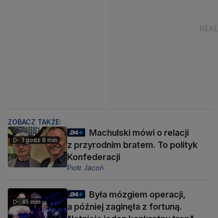
ZOBACZ TAKŻE:
Machulski mówi o relacji
1 godz 6 min
z przyrodnim bratem. To polityk
Konfederacji
Piotr Jacoń
Była mózgiem operacji,
45 min
a później zaginęła z fortuną.