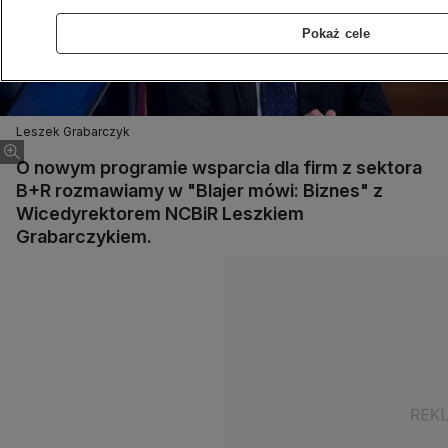
Pokaż cele
Leszek Grabarczyk
O nowym programie wsparcia dla firm z sektora
B+R rozmawiamy w "Blajer mówi: Biznes" z
Wicedyrektorem NCBiR Leszkiem
Grabarczykiem.