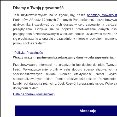
Dbamy o Twoją prywatność
Jeśli użytkownik wyrazi na to zgodę, my, nasze
podmioty stowarzys
Partnerów IAB oraz
30
innych Zaufanych Partnerów może przechowywa
BIZNES
użytkownika i uzyskiwać do nich dostęp w celu zapewnienia bardzi
przeglądania. Odbywa się to poprzez przetwarzanie danych os
przeglądania przechowywanych w plikach cookie. Użytkownik może udzie
Z KRAJU
się przetwarzaniu w oparciu o uzasadniony interes w dowolnym momencie
plików cookie i reklam”.
Pieniądze na inwestycje
Polityka Prywatności
Wraz z naszymi partnerami przetwarzamy dane w celu zapewnienia:
5.06.2013, 16:27
Przechowywanie informacji na urządzeniu lub dostęp do nich. Tworzeni
treści. Wykorzystywanie profili w celu doboru spersonalizowanych tr
Udostępnij
spersonalizowanych reklam. Pomiar efektywności treści. Wyko
spersonalizowanych reklam. Pomiar efektywności reklam. Rozumienie o
kombinacji danych z różnych źródeł. Rozwój i ulepszanie usług. Wykor
do wyboru reklam.
Lista partnerów (dostawców)
Akceptuję