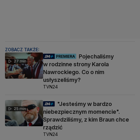
ZOBACZ TAKŻE:
Pojechaliśmy
PREMIERA
27 min
w rodzinne strony Karola
Nawrockiego. Co o nim
usłyszeliśmy?
TVN24
"Jesteśmy w bardzo
25 min
niebezpiecznym momencie".
Sprawdziliśmy, z kim Braun chce
rządzić
TVN24