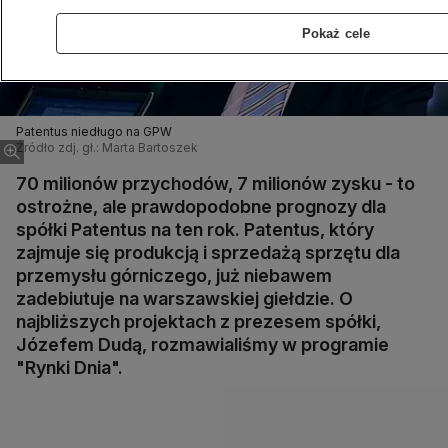
Pokaż cele
Patentus niedługo na GPW
Źródło zdj. gł.: Marta Bartoszek
70 milionów przychodów, 7 milionów zysku - to
ostrożne, ale prawdopodobne prognozy dla
spółki Patentus na ten rok. Patentus, który
zajmuje się produkcją i sprzedażą sprzętu dla
przemysłu górniczego, już niebawem
zadebiutuje na warszawskiej giełdzie. O
najbliższych projektach z prezesem spółki,
Józefem Dudą, rozmawialiśmy w programie
"Rynki Dnia".