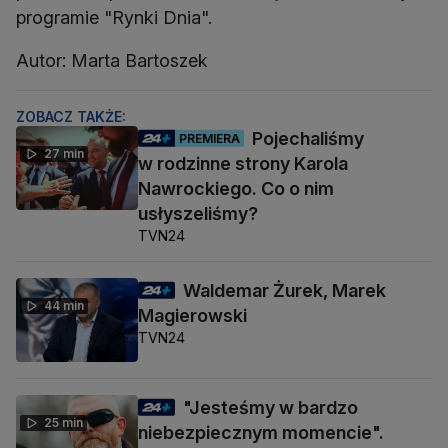
programie "Rynki Dnia".
Autor: Marta Bartoszek
ZOBACZ TAKŻE:
Pojechaliśmy
PREMIERA
27 min
w rodzinne strony Karola
Nawrockiego. Co o nim
usłyszeliśmy?
TVN24
Waldemar Żurek, Marek
44 min
Magierowski
TVN24
"Jesteśmy w bardzo
25 min
niebezpiecznym momencie".