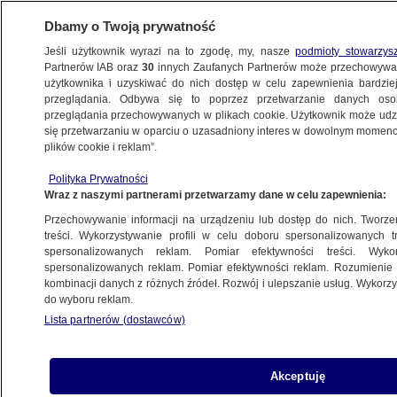
Dbamy o Twoją prywatność
Jeśli użytkownik wyrazi na to zgodę, my, nasze
podmioty stowarzys
Partnerów IAB oraz
30
innych Zaufanych Partnerów może przechowywa
BIZNES
użytkownika i uzyskiwać do nich dostęp w celu zapewnienia bardzi
przeglądania. Odbywa się to poprzez przetwarzanie danych os
przeglądania przechowywanych w plikach cookie. Użytkownik może udzie
Z KRAJU
się przetwarzaniu w oparciu o uzasadniony interes w dowolnym momencie
plików cookie i reklam”.
Patentus niedługo na GPW
Polityka Prywatności
Wraz z naszymi partnerami przetwarzamy dane w celu zapewnienia:
28.09.2009, 22:31
Aktualizacja:
28.09.2009, 20:20
Przechowywanie informacji na urządzeniu lub dostęp do nich. Tworzeni
treści. Wykorzystywanie profili w celu doboru spersonalizowanych tr
Udostępnij
spersonalizowanych reklam. Pomiar efektywności treści. Wyko
spersonalizowanych reklam. Pomiar efektywności reklam. Rozumienie o
kombinacji danych z różnych źródeł. Rozwój i ulepszanie usług. Wykor
do wyboru reklam.
Lista partnerów (dostawców)
Akceptuję