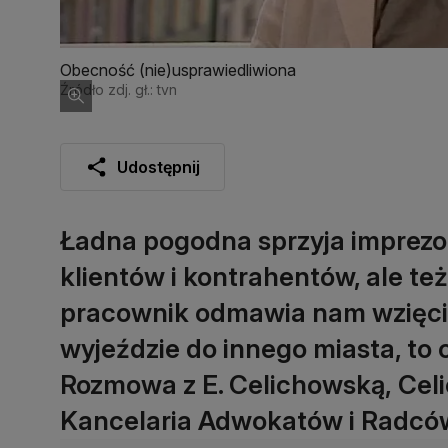
Obecność (nie)usprawiedliwiona
Źródło zdj. gł.: tvn
Udostępnij
Ładna pogodna sprzyja imprezom
klientów i kontrahentów, ale te
pracownik odmawia nam wzięcia
wyjeździe do innego miasta, to
Rozmowa z E. Celichowską, Celi
Kancelaria Adwokatów i Radcó