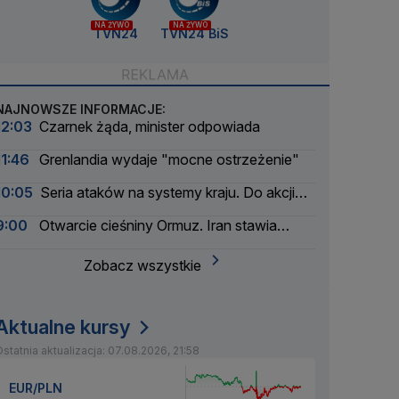
NA ŻYWO
NA ŻYWO
TVN24
TVN24 BiS
NAJNOWSZE INFORMACJE:
12:03
Czarnek żąda, minister odpowiada
11:46
Grenlandia wydaje "mocne ostrzeżenie"
10:05
Seria ataków na systemy kraju. Do akcji
wkracza wywiad
9:00
Otwarcie cieśniny Ormuz. Iran stawia
warunki
Zobacz wszystkie
Aktualne kursy
statnia aktualizacja: 07.08.2026, 21:58
EUR/PLN