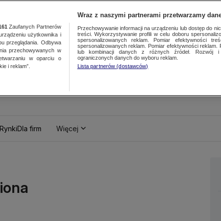
Wraz z naszymi partnerami przetwarzamy dane
161
Zaufanych Partnerów
Przechowywanie informacji na urządzeniu lub dostęp do nich.
treści. Wykorzystywanie profili w celu doboru spersonalizo
ządzeniu użytkownika i
spersonalizowanych reklam. Pomiar efektywności treś
bu przeglądania. Odbywa
spersonalizowanych reklam. Pomiar efektywności reklam. 
ania przechowywanych w
lub kombinacji danych z różnych źródeł. Rozwój i 
ograniczonych danych do wyboru reklam.
zetwarzaniu w oparciu o
ie i reklam”.
Lista partnerów (dostawców)
Rynki
Dla firm
Więcej
iona