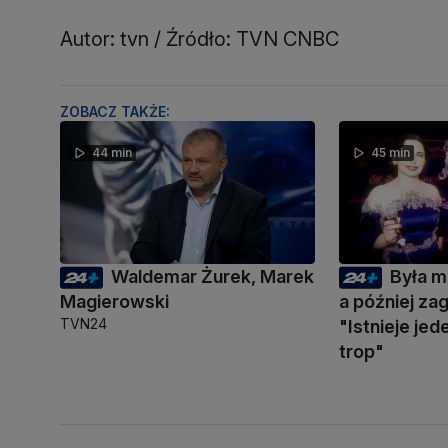
Autor: tvn / Źródło: TVN CNBC
ZOBACZ TAKŻE:
44 min
45 min
Waldemar Żurek, Marek
Była m
Magierowski
a później zag
TVN24
"Istnieje je
trop"