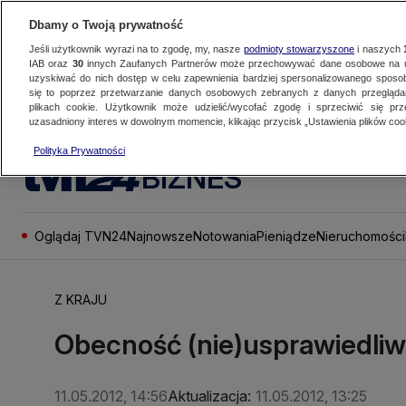
Dbamy o Twoją prywatność
Jeśli użytkownik wyrazi na to zgodę, my, nasze
podmioty stowarzyszone
i naszych
IAB oraz
30
innych Zaufanych Partnerów może przechowywać dane osobowe na ur
uzyskiwać do nich dostęp w celu zapewnienia bardziej spersonalizowanego sposo
się to poprzez przetwarzanie danych osobowych zebranych z danych przegląd
plikach cookie. Użytkownik może udzielić/wycofać zgodę i sprzeciwić się pr
uzasadniony interes w dowolnym momencie, klikając przycisk „Ustawienia plików cook
Polityka Prywatności
BIZNES
Oglądaj TVN24
Najnowsze
Notowania
Pieniądze
Nieruchomości
Z KRAJU
Obecność (nie)usprawiedliw
11.05.2012, 14:56
Aktualizacja:
11.05.2012, 13:25