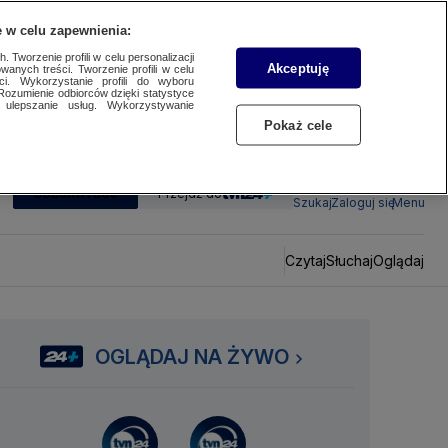
 w celu zapewnienia:
 Tworzenie profili w celu personalizacji
Akceptuję
wanych treści. Tworzenie profili w celu
ci. Wykorzystanie profili do wyboru
Rozumienie odbiorców dzięki statystyce
ulepszanie usług. Wykorzystywanie
Pokaż cele
SUBSKRYBUJ
Przejdź do
Szukaj
Zaloguj się
Menu
Czytaj
Słuchaj
Oglądaj
OGLĄDAJ NA ŻYWO