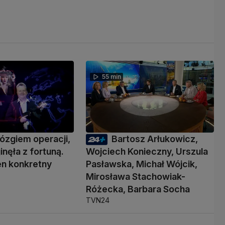
55 min
ózgiem operacji,
Bartosz Arłukowicz,
inęła z fortuną.
Wojciech Konieczny, Urszula
den konkretny
Pasławska, Michał Wójcik,
Mirosława Stachowiak-
Różecka, Barbara Socha
TVN24