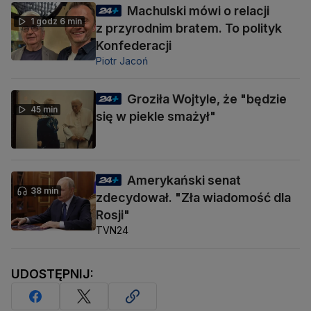
Machulski mówi o relacji
1 godz 6 min
z przyrodnim bratem. To polityk
Konfederacji
Piotr Jacoń
Groziła Wojtyle, że "będzie
45 min
się w piekle smażył"
Amerykański senat
38 min
zdecydował. "Zła wiadomość dla
Rosji"
TVN24
UDOSTĘPNIJ: