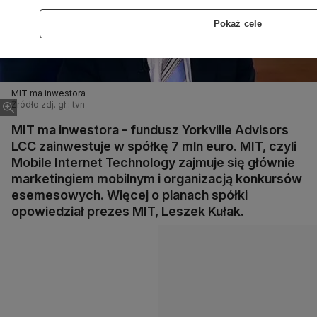
Pokaż cele
MIT ma inwestora
Źródło zdj. gł.: tvn
MIT ma inwestora - fundusz Yorkville Advisors
LCC zainwestuje w spółkę 7 mln euro. MIT, czyli
Mobile Internet Technology zajmuje się głównie
marketingiem mobilnym i organizacją konkursów
esemesowych. Więcej o planach spółki
opowiedział prezes MIT, Leszek Kułak.