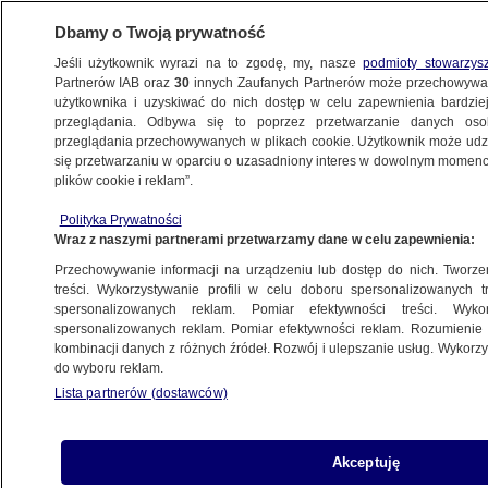
Dbamy o Twoją prywatność
Jeśli użytkownik wyrazi na to zgodę, my, nasze
podmioty stowarzys
Partnerów IAB oraz
30
innych Zaufanych Partnerów może przechowywa
BIZNES
użytkownika i uzyskiwać do nich dostęp w celu zapewnienia bardzi
przeglądania. Odbywa się to poprzez przetwarzanie danych os
przeglądania przechowywanych w plikach cookie. Użytkownik może udzie
Z KRAJU
się przetwarzaniu w oparciu o uzasadniony interes w dowolnym momencie
plików cookie i reklam”.
MIT ma inwestora
Polityka Prywatności
Wraz z naszymi partnerami przetwarzamy dane w celu zapewnienia:
20.12.2010, 12:46
Aktualizacja:
17.12.2010, 22:20
Przechowywanie informacji na urządzeniu lub dostęp do nich. Tworzeni
treści. Wykorzystywanie profili w celu doboru spersonalizowanych tr
Udostępnij
spersonalizowanych reklam. Pomiar efektywności treści. Wyko
spersonalizowanych reklam. Pomiar efektywności reklam. Rozumienie o
kombinacji danych z różnych źródeł. Rozwój i ulepszanie usług. Wykor
do wyboru reklam.
Lista partnerów (dostawców)
Akceptuję