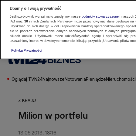
Dbamy o Twoją prywatność
Jeśli użytkownik wyrazi na to zgodę, my, nasze
podmioty stowarzyszone
i naszych
IAB oraz
30
innych Zaufanych Partnerów może przechowywać dane osobowe na ur
uzyskiwać do nich dostęp w celu zapewnienia bardziej spersonalizowanego sposo
się to poprzez przetwarzanie danych osobowych zebranych z danych przegląd
plikach cookie. Użytkownik może udzielić/wycofać zgodę i sprzeciwić się pr
uzasadniony interes w dowolnym momencie, klikając przycisk „Ustawienia plików cook
Polityka Prywatności
BIZNES
Oglądaj TVN24
Najnowsze
Notowania
Pieniądze
Nieruchomości
Z KRAJU
Milion w portfelu
13.06.2013, 18:16