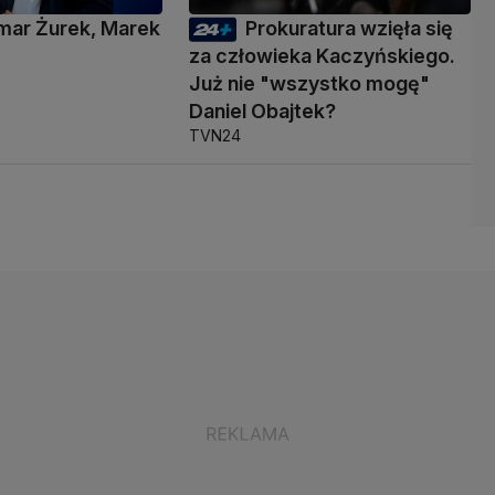
mar Żurek, Marek
Prokuratura wzięła się
i
za człowieka Kaczyńskiego.
Już nie "wszystko mogę"
Daniel Obajtek?
TVN24