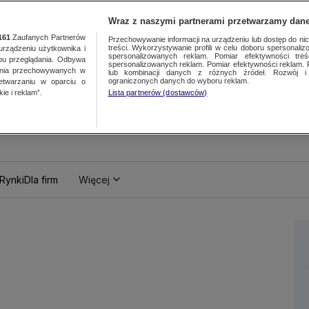
Wraz z naszymi partnerami przetwarzamy dane
161
Zaufanych Partnerów
Przechowywanie informacji na urządzeniu lub dostęp do nich.
treści. Wykorzystywanie profili w celu doboru spersonalizo
ządzeniu użytkownika i
spersonalizowanych reklam. Pomiar efektywności treś
bu przeglądania. Odbywa
spersonalizowanych reklam. Pomiar efektywności reklam. 
ania przechowywanych w
lub kombinacji danych z różnych źródeł. Rozwój i 
ograniczonych danych do wyboru reklam.
zetwarzaniu w oparciu o
ie i reklam”.
Lista partnerów (dostawców)
Rynki
Dla firm
Więcej