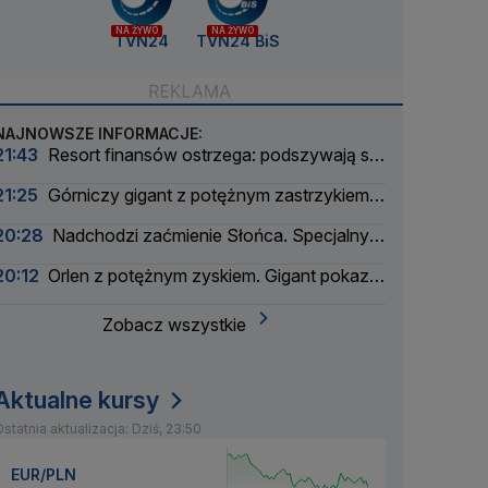
NA ŻYWO
NA ŻYWO
TVN24
TVN24 BiS
NAJNOWSZE INFORMACJE:
21:43
Resort finansów ostrzega: podszywają się
pod skarbówkę
21:25
Górniczy gigant z potężnym zastrzykiem
finansowym. "Może ustabilizować sytuację"
20:28
Nadchodzi zaćmienie Słońca. Specjalny
zespół oceni zagrożenie
20:12
Orlen z potężnym zyskiem. Gigant pokazał
wyniki
Zobacz wszystkie
Aktualne kursy
statnia aktualizacja: Dziś, 23:50
EUR/PLN