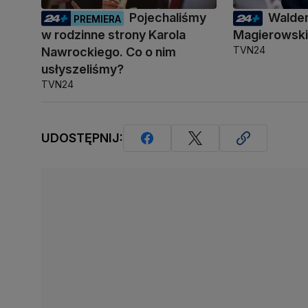
Pojechaliśmy
Walde
PREMIERA
w rodzinne strony Karola
Magierowsk
TVN24
Nawrockiego. Co o nim
usłyszeliśmy?
TVN24
UDOSTĘPNIJ: