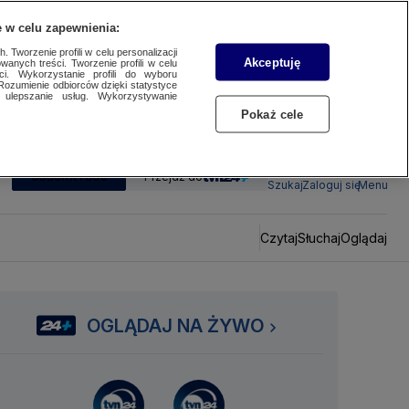
 w celu zapewnienia:
 Tworzenie profili w celu personalizacji
Akceptuję
wanych treści. Tworzenie profili w celu
ci. Wykorzystanie profili do wyboru
Rozumienie odbiorców dzięki statystyce
ulepszanie usług. Wykorzystywanie
Pokaż cele
SUBSKRYBUJ
Przejdź do
Szukaj
Zaloguj się
Menu
Czytaj
Słuchaj
Oglądaj
OGLĄDAJ NA ŻYWO