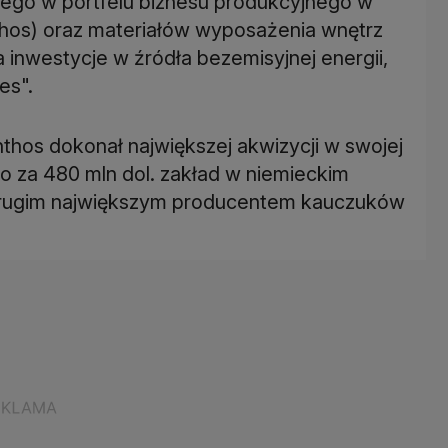
cego w portfelu biznesu produkcyjnego w
hos) oraz materiałów wyposażenia wnętrz
a inwestycje w źródła bezemisyjnej energii,
es".
thos dokonał największej akwizycji w swojej
eo za 480 mln dol. zakład w niemieckim
o drugim największym producentem kauczuków