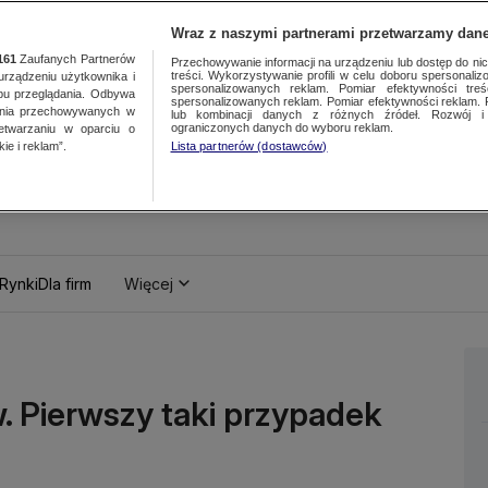
Wraz z naszymi partnerami przetwarzamy dane
161
Zaufanych Partnerów
Przechowywanie informacji na urządzeniu lub dostęp do nich.
treści. Wykorzystywanie profili w celu doboru spersonalizo
ządzeniu użytkownika i
spersonalizowanych reklam. Pomiar efektywności treś
bu przeglądania. Odbywa
spersonalizowanych reklam. Pomiar efektywności reklam. 
ania przechowywanych w
lub kombinacji danych z różnych źródeł. Rozwój i 
ograniczonych danych do wyboru reklam.
zetwarzaniu w oparciu o
ie i reklam”.
Lista partnerów (dostawców)
Rynki
Dla firm
Więcej
. Pierwszy taki przypadek