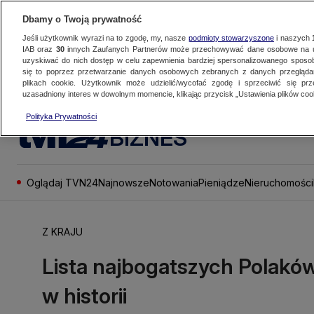
Dbamy o Twoją prywatność
Jeśli użytkownik wyrazi na to zgodę, my, nasze
podmioty stowarzyszone
i naszych
IAB oraz
30
innych Zaufanych Partnerów może przechowywać dane osobowe na ur
uzyskiwać do nich dostęp w celu zapewnienia bardziej spersonalizowanego sposo
się to poprzez przetwarzanie danych osobowych zebranych z danych przegląd
plikach cookie. Użytkownik może udzielić/wycofać zgodę i sprzeciwić się pr
uzasadniony interes w dowolnym momencie, klikając przycisk „Ustawienia plików cook
Polityka Prywatności
BIZNES
Oglądaj TVN24
Najnowsze
Notowania
Pieniądze
Nieruchomości
Z KRAJU
Lista najbogatszych Polaków
w historii