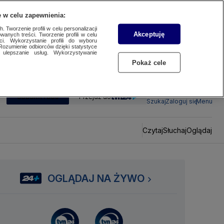
 w celu zapewnienia:
 Tworzenie profili w celu personalizacji
Akceptuję
wanych treści. Tworzenie profili w celu
ci. Wykorzystanie profili do wyboru
Rozumienie odbiorców dzięki statystyce
ulepszanie usług. Wykorzystywanie
Pokaż cele
SUBSKRYBUJ
Przejdź do
Szukaj
Zaloguj się
Menu
Czytaj
Słuchaj
Oglądaj
OGLĄDAJ NA ŻYWO