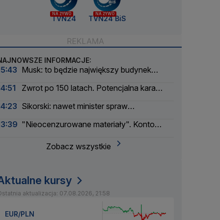
NA ŻYWO
NA ŻYWO
TVN24
TVN24 BiS
NAJNOWSZE INFORMACJE:
15:43
Musk: to będzie największy budynek
świata
14:51
Zwrot po 150 latach. Potencjalna kara
liczona w dziesiątkach tysięcy
14:23
Sikorski: nawet minister spraw
zagranicznych korzysta
13:39
"Nieocenzurowane materiały". Konto
świstaków na OnlyFans
Zobacz wszystkie
Aktualne kursy
statnia aktualizacja: 07.08.2026, 21:58
EUR/PLN