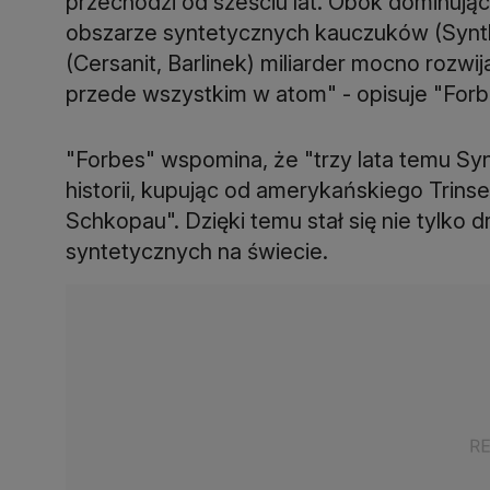
przechodzi od sześciu lat. Obok dominują
obszarze syntetycznych kauczuków (Synt
(Cersanit, Barlinek) miliarder mocno rozwij
przede wszystkim w atom" - opisuje "Forb
"Forbes" wspomina, że "trzy lata temu Syn
historii, kupując od amerykańskiego Trins
Schkopau". Dzięki temu stał się nie tylk
syntetycznych na świecie.