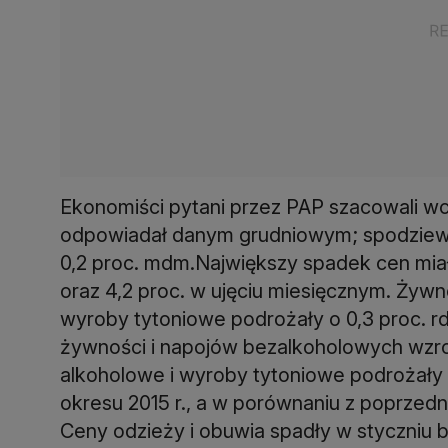
Ekonomiści pytani przez PAP szacowali wc
odpowiadał danym grudniowym; spodziewano
0,2 proc. mdm.Największy spadek cen miał m
oraz 4,2 proc. w ujęciu miesięcznym. Żyw
wyroby tytoniowe podrożały o 0,3 proc. rdr
żywności i napojów bezalkoholowych wzrosł
alkoholowe i wyroby tytoniowe podrożały 
okresu 2015 r., a w porównaniu z poprzedn
Ceny odzieży i obuwia spadły w styczniu br