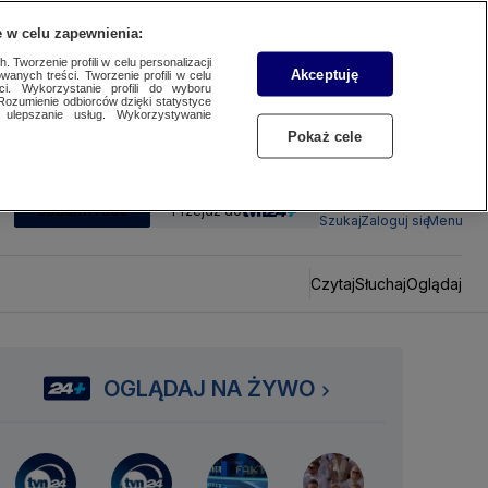
 w celu zapewnienia:
 Tworzenie profili w celu personalizacji
Akceptuję
wanych treści. Tworzenie profili w celu
ci. Wykorzystanie profili do wyboru
Rozumienie odbiorców dzięki statystyce
ulepszanie usług. Wykorzystywanie
Pokaż cele
SUBSKRYBUJ
Przejdź do
Szukaj
Zaloguj się
Menu
Czytaj
Słuchaj
Oglądaj
OGLĄDAJ NA ŻYWO