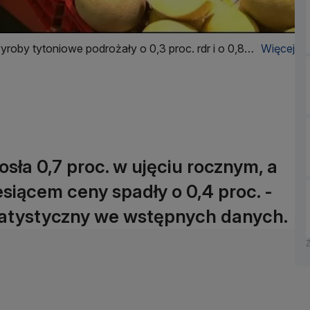
oby tytoniowe podrożały o 0,3 proc. rdr i o 0,8
Więcej
osła 0,7 proc. w ujęciu rocznym, a
iącem ceny spadły o 0,4 proc. -
tatystyczny we wstępnych danych.