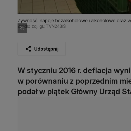
Żywność, napoje bezalkoholowe i alkoholowe oraz wyr
proc. wobec grudnia 2015 r.
Źródło zdj. gł.: TVN24BiŚ
Udostępnij
W styczniu 2016 r. deflacja wyni
w porównaniu z poprzednim mies
podał w piątek Główny Urząd S