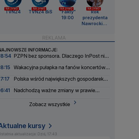
NA ŻYWO
NA ŻYWO
NA ŻYWO
NA ŻYWO
TVN24
TVN24 BiS
"Fakty"
Rok
19:00
prezydenta
Nawrockieg
o
NAJNOWSZE INFORMACJE:
18:54
PZPN bez sponsora. Dlaczego InPost nie
przedłużył umowy?
18:15
Wakacyjna pułapka na fanów koncertów.
Łatwo stracić pieniądze
17:17
Polska wśród największych gospodarek
UE. Wyprzedzamy Belgię i Szwecję
16:41
Nadchodzą ważne zmiany w prawie
energetycznym
Zobacz wszystkie
Aktualne kursy
statnia aktualizacja: Dziś, 17:43