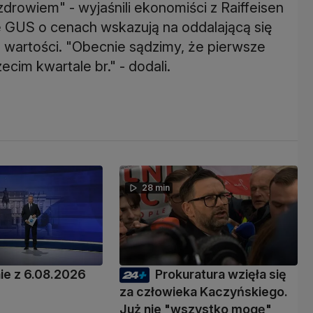
rowiem" - wyjaśnili ekonomiści z Raiffeisen
e GUS o cenach wskazują na oddalającą się
 wartości. "Obecnie sądzimy, że pierwsze
ecim kwartale br." - dodali.
28 min
e z 6.08.2026
Prokuratura wzięła się
za człowieka Kaczyńskiego.
Już nie "wszystko mogę"