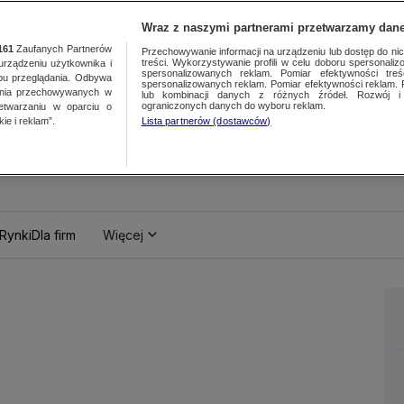
Wraz z naszymi partnerami przetwarzamy dane
161
Zaufanych Partnerów
Przechowywanie informacji na urządzeniu lub dostęp do nich.
treści. Wykorzystywanie profili w celu doboru spersonalizo
ządzeniu użytkownika i
spersonalizowanych reklam. Pomiar efektywności treś
bu przeglądania. Odbywa
spersonalizowanych reklam. Pomiar efektywności reklam. 
ania przechowywanych w
lub kombinacji danych z różnych źródeł. Rozwój i 
ograniczonych danych do wyboru reklam.
zetwarzaniu w oparciu o
ie i reklam”.
Lista partnerów (dostawców)
Rynki
Dla firm
Więcej