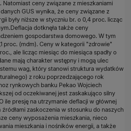
c. Natomiast ceny związane z mieszkaniami
).Z danych GUS wynika, że ceny związane z
i były niższe w styczniu br. o 0,4 proc. licząc
znym.Deflacja dotknęła także ceny
wadzeniem gospodarstwa domowego. W tym
,1 proc. (mdm). Ceny w kategorii "zdrowie"
roc., ale licząc miesiąc do miesiąca spadły o
 dane mają charakter wstępny i mogą ulec
ystemu wag, który stanowi struktura wydatków
uralnego) z roku poprzedzającego rok
ognoz rynkowych banku Pekao Wojciech
kszej od oczekiwanej jest zaskakująco silny
le presję na utrzymanie deflacji w głównej
m źródłami zaskoczenia w stosunku do naszych
sze ceny wyposażenia mieszkania, nieco
ania mieszkania i nośników energii, a także