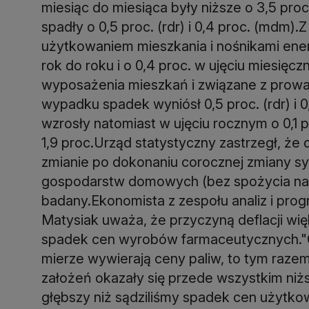
miesiąc do miesiąca były niższe o 3,5 pro
spadły o 0,5 proc. (rdr) i 0,4 proc. (mdm
użytkowaniem mieszkania i nośnikami energi
rok do roku i o 0,4 proc. w ujęciu miesięc
wyposażenia mieszkań i związane z pro
wypadku spadek wyniósł 0,5 proc. (rdr) i 0
wzrosły natomiast w ujęciu rocznym o 0,1 p
1,9 proc.Urząd statystyczny zastrzegł, że
zmianie po dokonaniu corocznej zmiany s
gospodarstw domowych (bez spożycia nat
badany.Ekonomista z zespołu analiz i pr
Matysiak uważa, że przyczyną deflacji wię
spadek cen wyrobów farmaceutycznych."O i
mierze wywierają ceny paliw, to tym raze
założeń okazały się przede wszystkim niż
głębszy niż sądziliśmy spadek cen użytkow