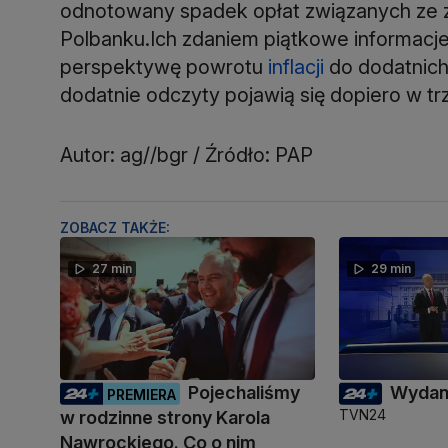
odnotowany spadek opłat związanych ze zd
Polbanku.Ich zdaniem piątkowe informacj
perspektywę powrotu
inflacji
do dodatnich
dodatnie odczyty pojawią się dopiero w trz
Autor: ag//bgr / Źródło: PAP
ZOBACZ TAKŻE:
27 min
29 min
Pojechaliśmy
Wydani
PREMIERA
TVN24
w rodzinne strony Karola
Nawrockiego. Co o nim