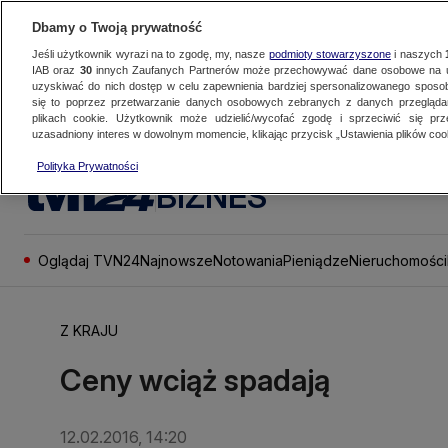
Dbamy o Twoją prywatność
Jeśli użytkownik wyrazi na to zgodę, my, nasze
podmioty stowarzyszone
i naszych
IAB oraz
30
innych Zaufanych Partnerów może przechowywać dane osobowe na ur
uzyskiwać do nich dostęp w celu zapewnienia bardziej spersonalizowanego sposo
się to poprzez przetwarzanie danych osobowych zebranych z danych przegląd
plikach cookie. Użytkownik może udzielić/wycofać zgodę i sprzeciwić się pr
uzasadniony interes w dowolnym momencie, klikając przycisk „Ustawienia plików cook
Polityka Prywatności
BIZNES
Oglądaj TVN24
Najnowsze
Notowania
Pieniądze
Nieruchomości
Z KRAJU
Ceny wciąż spadają
12.02.2016, 14:20