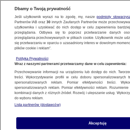
Dbamy o Twoją prywatność
Jeśli użytkownik wyrazi na to zgodę, my, nasze
podmioty stowarzys
Partnerów IAB oraz
30
innych Zaufanych Partnerów może przechowywa
BIZNES
użytkownika i uzyskiwać do nich dostęp w celu zapewnienia bardzi
przeglądania. Odbywa się to poprzez przetwarzanie danych os
przeglądania przechowywanych w plikach cookie. Użytkownik może udzie
Z KRAJU
się przetwarzaniu w oparciu o uzasadniony interes w dowolnym momencie
plików cookie i reklam”.
Faktury do zwrotu
Polityka Prywatności
Wraz z naszymi partnerami przetwarzamy dane w celu zapewnienia:
20.12.2011, 15:17
Aktualizacja:
20.12.2011, 13:53
Przechowywanie informacji na urządzeniu lub dostęp do nich. Tworzeni
treści. Wykorzystywanie profili w celu doboru spersonalizowanych tr
Udostępnij
spersonalizowanych reklam. Pomiar efektywności treści. Wyko
spersonalizowanych reklam. Pomiar efektywności reklam. Rozumienie o
kombinacji danych z różnych źródeł. Rozwój i ulepszanie usług. Wykor
do wyboru reklam.
Lista partnerów (dostawców)
Akceptuję