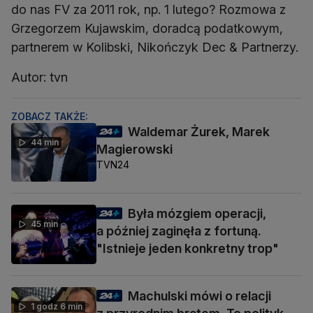
do nas FV za 2011 rok, np. 1 lutego? Rozmowa z
Grzegorzem Kujawskim, doradcą podatkowym,
partnerem w Kolibski, Nikończyk Dec & Partnerzy.
Autor: tvn
ZOBACZ TAKŻE:
Waldemar Żurek, Marek
44 min
Magierowski
TVN24
Była mózgiem operacji,
45 min
a później zaginęła z fortuną.
"Istnieje jeden konkretny trop"
Machulski mówi o relacji
1 godz 6 min