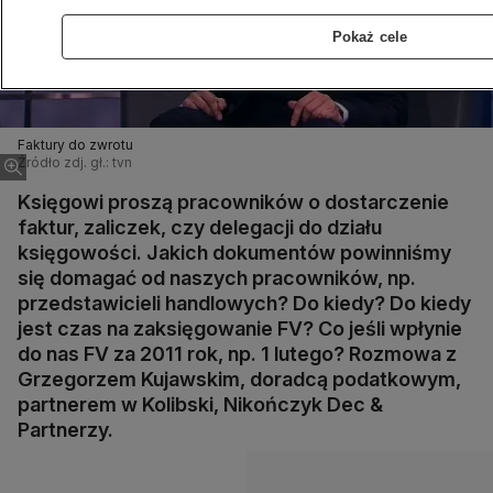
Pokaż cele
Faktury do zwrotu
Źródło zdj. gł.: tvn
Księgowi proszą pracowników o dostarczenie
faktur, zaliczek, czy delegacji do działu
księgowości. Jakich dokumentów powinniśmy
się domagać od naszych pracowników, np.
przedstawicieli handlowych? Do kiedy? Do kiedy
jest czas na zaksięgowanie FV? Co jeśli wpłynie
do nas FV za 2011 rok, np. 1 lutego? Rozmowa z
Grzegorzem Kujawskim, doradcą podatkowym,
partnerem w Kolibski, Nikończyk Dec &
Partnerzy.