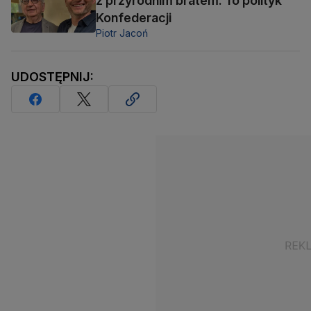
z przyrodnim bratem. To polityk
Konfederacji
Piotr Jacoń
UDOSTĘPNIJ: