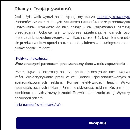
Dbamy o Twoją prywatność
Jeśli użytkownik wyrazi na to zgodę, my, nasze
podmioty stowarzys
Partnerów IAB oraz
30
innych Zaufanych Partnerów może przechowywa
BIZNES
użytkownika i uzyskiwać do nich dostęp w celu zapewnienia bardzi
przeglądania. Odbywa się to poprzez przetwarzanie danych os
przeglądania przechowywanych w plikach cookie. Użytkownik może udzie
Z KRAJU
się przetwarzaniu w oparciu o uzasadniony interes w dowolnym momencie
plików cookie i reklam”.
Euro Kryzys
Polityka Prywatności
Wraz z naszymi partnerami przetwarzamy dane w celu zapewnienia:
6.03.2013, 12:48
Przechowywanie informacji na urządzeniu lub dostęp do nich. Tworzeni
treści. Wykorzystywanie profili w celu doboru spersonalizowanych tr
Udostępnij
spersonalizowanych reklam. Pomiar efektywności treści. Wyko
spersonalizowanych reklam. Pomiar efektywności reklam. Rozumienie o
kombinacji danych z różnych źródeł. Rozwój i ulepszanie usług. Wykor
do wyboru reklam.
Lista partnerów (dostawców)
Akceptuję