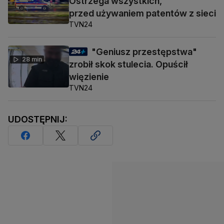
Ostrzega wszystkich,
przed używaniem patentów z sieci
TVN24
"Geniusz przestępstwa"
28 min
zrobił skok stulecia. Opuścił
więzienie
TVN24
UDOSTĘPNIJ: