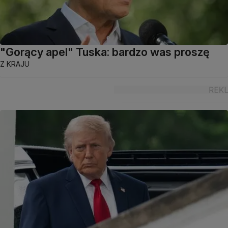
"Gorący apel" Tuska: bardzo was proszę
Z KRAJU