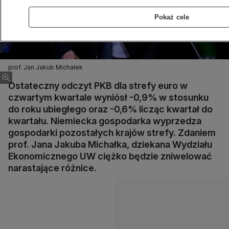
Pokaż cele
prof. Jan Jakub Michałek
Ostateczny odczyt PKB dla strefy euro w
czwartym kwartale wyniósł -0,9% w stosunku
do roku ubiegłego oraz -0,6% licząc kwartał do
kwartału. Niemiecka gospodarka wyprzedza
gospodarki pozostałych krajów strefy. Zdaniem
prof. Jana Jakuba Michałka, dziekana Wydziału
Ekonomicznego UW ciężko będzie zniwelować
narastające różnice.