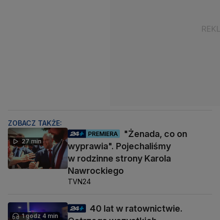
ZOBACZ TAKŻE:
"Żenada, co on
PREMIERA
27 min
wyprawia". Pojechaliśmy
w rodzinne strony Karola
Nawrockiego
TVN24
40 lat w ratownictwie.
1 godz 4 min