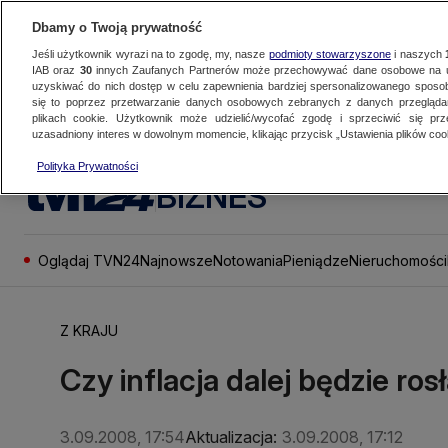
Dbamy o Twoją prywatność
Jeśli użytkownik wyrazi na to zgodę, my, nasze
podmioty stowarzyszone
i naszych
IAB oraz
30
innych Zaufanych Partnerów może przechowywać dane osobowe na ur
uzyskiwać do nich dostęp w celu zapewnienia bardziej spersonalizowanego sposo
się to poprzez przetwarzanie danych osobowych zebranych z danych przegląd
plikach cookie. Użytkownik może udzielić/wycofać zgodę i sprzeciwić się pr
uzasadniony interes w dowolnym momencie, klikając przycisk „Ustawienia plików cook
Polityka Prywatności
BIZNES
Oglądaj TVN24
Najnowsze
Notowania
Pieniądze
Nieruchomości
Z KRAJU
Czy inflacja dalej będzie ros
3.09.2008, 17:54
Aktualizacja:
3.09.2008, 17:12