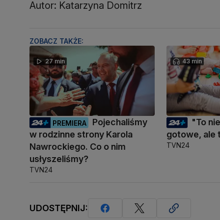
Autor: Katarzyna Domitrz
ZOBACZ TAKŻE:
27 min
43 min
Pojechaliśmy
"To ni
PREMIERA
w rodzinne strony Karola
gotowe, ale 
TVN24
Nawrockiego. Co o nim
usłyszeliśmy?
TVN24
UDOSTĘPNIJ: