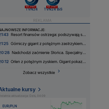
NA ŻYWO
NA ŻYWO
TVN24
TVN24 BiS
NAJNOWSZE INFORMACJE:
21:43
Resort finansów ostrzega: podszywają się
pod skarbówkę
21:25
Górniczy gigant z potężnym zastrzykiem
finansowym. "Może ustabilizować sytuację"
20:28
Nadchodzi zaćmienie Słońca. Specjalny
zespół oceni zagrożenie
20:12
Orlen z potężnym zyskiem. Gigant pokazał
wyniki
Zobacz wszystkie
Aktualne kursy
statnia aktualizacja: Dziś, 04:09
EUR/PLN