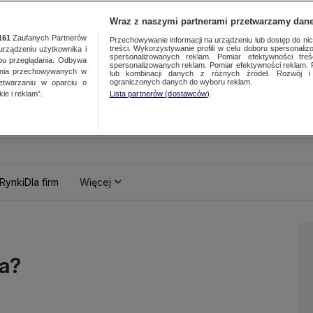
Wraz z naszymi partnerami przetwarzamy dane
161
Zaufanych Partnerów
Przechowywanie informacji na urządzeniu lub dostęp do nich.
treści. Wykorzystywanie profili w celu doboru spersonalizo
ządzeniu użytkownika i
spersonalizowanych reklam. Pomiar efektywności treś
bu przeglądania. Odbywa
spersonalizowanych reklam. Pomiar efektywności reklam. 
ania przechowywanych w
lub kombinacji danych z różnych źródeł. Rozwój i 
ograniczonych danych do wyboru reklam.
zetwarzaniu w oparciu o
ie i reklam”.
Lista partnerów (dostawców)
Rynki
Dla firm
Więcej
ła?