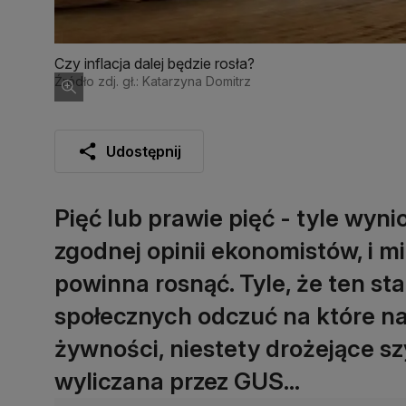
Czy inflacja dalej będzie rosła?
Źródło zdj. gł.: Katarzyna Domitrz
Udostępnij
Pięć lub prawie pięć - tyle wynio
zgodnej opinii ekonomistów, i m
powinna rosnąć. Tyle, że ten st
społecznych odczuć na które n
żywności, niestety drożejące szy
wyliczana przez GUS...