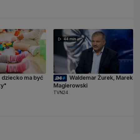
44 min
e dziecko ma być
Waldemar Żurek, Marek
ty"
Magierowski
TVN24