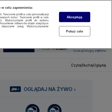
 w celu zapewnienia:
 Tworzenie profili w celu personalizacji
Akceptuję
wanych treści. Tworzenie profili w celu
ci. Wykorzystanie profili do wyboru
Rozumienie odbiorców dzięki statystyce
ulepszanie usług. Wykorzystywanie
Pokaż cele
SUBSKRYBUJ
Przejdź do
Szukaj
Zaloguj się
Menu
Czytaj
Słuchaj
Oglądaj
OGLĄDAJ NA ŻYWO