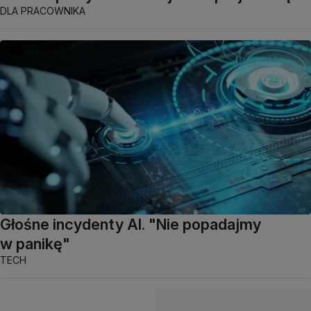
DLA PRACOWNIKA
Głośne incydenty AI. "Nie popadajmy
w panikę"
TECH