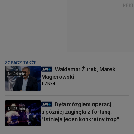
ZOBACZ TAKŻE:
Waldemar Żurek, Marek
44 min
Magierowski
TVN24
Była mózgiem operacji,
45 min
a później zaginęła z fortuną.
"Istnieje jeden konkretny trop"