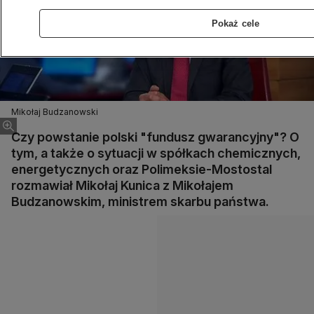
Pokaż cele
Mikołaj Budzanowski
Czy powstanie polski "fundusz gwarancyjny"? O
tym, a także o sytuacji w spółkach chemicznych,
energetycznych oraz Polimeksie-Mostostal
rozmawiał Mikołaj Kunica z Mikołajem
Budzanowskim, ministrem skarbu państwa.