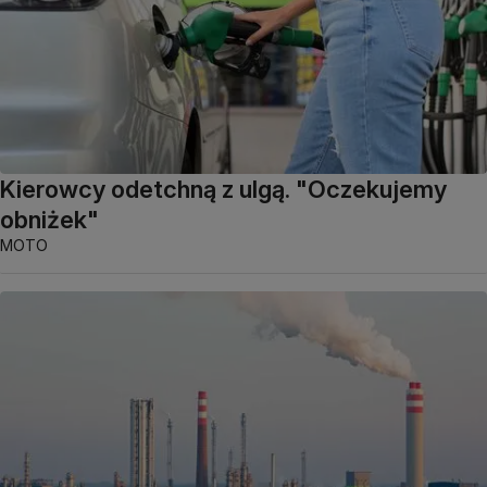
Kierowcy odetchną z ulgą. "Oczekujemy
obniżek"
MOTO