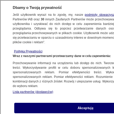
Dbamy o Twoją prywatność
Jeśli użytkownik wyrazi na to zgodę, my, nasze
podmioty stowarzys
Partnerów IAB oraz
30
innych Zaufanych Partnerów może przechowywa
BIZNES
użytkownika i uzyskiwać do nich dostęp w celu zapewnienia bardzi
przeglądania. Odbywa się to poprzez przetwarzanie danych os
przeglądania przechowywanych w plikach cookie. Użytkownik może udzie
Z KRAJU
się przetwarzaniu w oparciu o uzasadniony interes w dowolnym momencie
plików cookie i reklam”.
Chemia, energetyka, budowlanka - plany
Polityka Prywatności
MSP
Wraz z naszymi partnerami przetwarzamy dane w celu zapewnienia:
Przechowywanie informacji na urządzeniu lub dostęp do nich. Tworzeni
4.10.2012, 18:59
treści. Wykorzystywanie profili w celu doboru spersonalizowanych tr
spersonalizowanych reklam. Pomiar efektywności treści. Wyko
spersonalizowanych reklam. Pomiar efektywności reklam. Rozumienie o
Udostępnij
kombinacji danych z różnych źródeł. Rozwój i ulepszanie usług. Wykor
do wyboru reklam.
Lista partnerów (dostawców)
Akceptuję