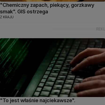
"Chemiczny zapach, piekący, gorzkawy
smak". GIS ostrzega
Z KRAJU
"To jest właśnie najciekawsze".