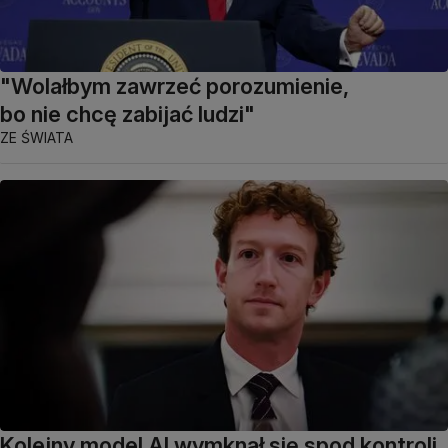
"Wolałbym zawrzeć porozumienie,
bo nie chcę zabijać ludzi"
ZE ŚWIATA
Kolejny model AI wymknął się spod kontroli.