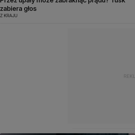
Przez upały może zabraknąć prądu? Tusk
zabiera głos
Z KRAJU