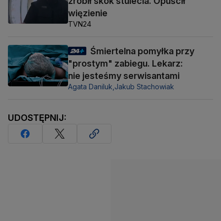
zrobił skok stulecia. Opuścił
więzienie
TVN24
Śmiertelna pomyłka przy
"prostym" zabiegu. Lekarz:
nie jesteśmy serwisantami
Agata Daniluk,
Jakub Stachowiak
UDOSTĘPNIJ: