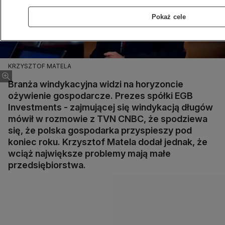
Pokaż cele
KRZYSZTOF MATELA
Branża windykacyjna widzi na horyzoncie
ożywienie gospodarcze. Prezes spółki EGB
Investments - zajmującej się windykacją długów
mówił w rozmowie z TVN CNBC, że spodziewa
się, że polska gospodarka przyspieszy pod
koniec roku. Krzysztof Matela dodał jednak, że
wciąż największe problemy mają małe
przedsiębiorstwa.