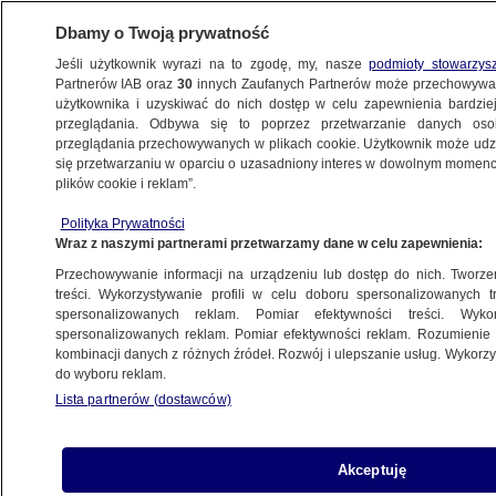
Dbamy o Twoją prywatność
Jeśli użytkownik wyrazi na to zgodę, my, nasze
podmioty stowarzys
Partnerów IAB oraz
30
innych Zaufanych Partnerów może przechowywa
BIZNES
użytkownika i uzyskiwać do nich dostęp w celu zapewnienia bardzi
przeglądania. Odbywa się to poprzez przetwarzanie danych os
przeglądania przechowywanych w plikach cookie. Użytkownik może udzie
Z KRAJU
się przetwarzaniu w oparciu o uzasadniony interes w dowolnym momencie
plików cookie i reklam”.
Centrum wyników - EGB Investments
Polityka Prywatności
Wraz z naszymi partnerami przetwarzamy dane w celu zapewnienia:
7.05.2013, 17:38
Przechowywanie informacji na urządzeniu lub dostęp do nich. Tworzeni
treści. Wykorzystywanie profili w celu doboru spersonalizowanych tr
Udostępnij
spersonalizowanych reklam. Pomiar efektywności treści. Wyko
spersonalizowanych reklam. Pomiar efektywności reklam. Rozumienie o
kombinacji danych z różnych źródeł. Rozwój i ulepszanie usług. Wykor
do wyboru reklam.
Lista partnerów (dostawców)
Akceptuję