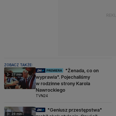
ZOBACZ TAKŻE:
"Żenada, co on
PREMIERA
27 min
wyprawia". Pojechaliśmy
w rodzinne strony Karola
Nawrockiego
TVN24
"Geniusz przestępstwa"
28 min