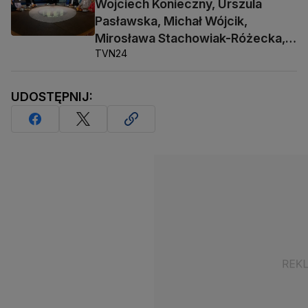
Wojciech Konieczny, Urszula
Pasławska, Michał Wójcik,
Mirosława Stachowiak-Różecka,
TVN24
Barbara Socha
UDOSTĘPNIJ: