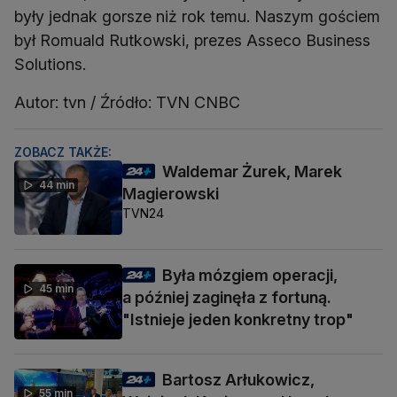
były jednak gorsze niż rok temu. Naszym gościem
był Romuald Rutkowski, prezes Asseco Business
Solutions.
Autor: tvn / Źródło: TVN CNBC
ZOBACZ TAKŻE:
Waldemar Żurek, Marek
44 min
Magierowski
TVN24
Była mózgiem operacji,
45 min
a później zaginęła z fortuną.
"Istnieje jeden konkretny trop"
Bartosz Arłukowicz,
55 min