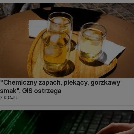
"Chemiczny zapach, piekący, gorzkawy
smak". GIS ostrzega
Z KRAJU