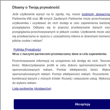
Dbamy o Twoją prywatność
Jeśli użytkownik wyrazi na to zgodę, my, nasze
podmioty stowarzys
Partnerów IAB oraz
30
innych Zaufanych Partnerów może przechowywa
BIZNES
użytkownika i uzyskiwać do nich dostęp w celu zapewnienia bardzi
przeglądania. Odbywa się to poprzez przetwarzanie danych os
przeglądania przechowywanych w plikach cookie. Użytkownik może udzie
Z KRAJU
się przetwarzaniu w oparciu o uzasadniony interes w dowolnym momencie
plików cookie i reklam”.
Centrum wyników - Asseco Business
Polityka Prywatności
Solutions
Wraz z naszymi partnerami przetwarzamy dane w celu zapewnienia:
Przechowywanie informacji na urządzeniu lub dostęp do nich. Tworzeni
14.05.2012, 11:44
Aktualizacja:
9.05.2012, 17:17
treści. Wykorzystywanie profili w celu doboru spersonalizowanych tr
spersonalizowanych reklam. Pomiar efektywności treści. Wyko
spersonalizowanych reklam. Pomiar efektywności reklam. Rozumienie o
Udostępnij
kombinacji danych z różnych źródeł. Rozwój i ulepszanie usług. Wykor
do wyboru reklam.
Lista partnerów (dostawców)
Akceptuję