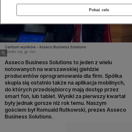
Pokaż cele
Centrum wyników - Asseco Business Solutions
Źródło zdj. gł.: tvn
Asseco Business Solutions to jeden z wielu
notowanych na warszawskiej giełdzie
producentów oprogramowania dla firm. Spółka
skupia się ostatnio także na aplikacja mobilnych,
do których przedsiębiorcy mają dostęp przez
smart fon, lub tablet. Wyniki za pierwszy kwartał
były jednak gorsze niż rok temu. Naszym
gościem był Romuald Rutkowski, prezes Asseco
Business Solutions.