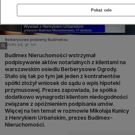
Pokaż cele
Berberysowe problemy Budimeksu
Źródło zdj. gł.: tvn
Budimex Nieruchomości wstrzymał
podpisywanie aktów notarialnych z klientami na
warszawskim osiedlu Berberysowe Ogrody.
Stało się tak po tym jak jeden z kontrahentów
spółki złożył wniosek do sądu o wpis hipoteki
przymusowej. Prezes zapowiada, że spółka
dodatkowo wynagrodzi klientom niedogodności
związane z opóźnieniem podpisania umów.
Więcej na ten temat w rozmowie Mikołaja Kunicy
z Henrykiem Urbańskim, prezes Budimex-
Nieruchomości.