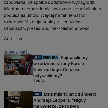
zapowiada, że spółka dodatkowo wynagrodzi
klientom niedogodności związane z opóźnieniem
podpisania umów. Więcej na ten temat w
rozmowie Mikołaja Kunicy z Henrykiem
Urbańskim, prezes Budimex-Nieruchomości.
Autor: tvn
ZOBACZ TAKŻE:
Pojechaliśmy
PREMIERA
27 min
w rodzinne strony Karola
Nawrockiego. Co o nim
usłyszeliśmy?
TVN24
Dziś mija 15 lat od śmierci
57 min
Andrzeja Leppera. "Nigdy
nie uwierzę, że to było