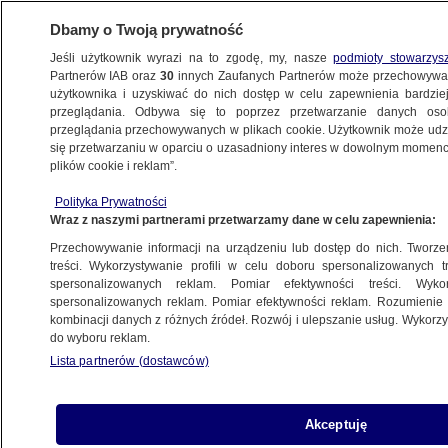
Dbamy o Twoją prywatność
Jeśli użytkownik wyrazi na to zgodę, my, nasze
podmioty stowarzys
Partnerów IAB oraz
30
innych Zaufanych Partnerów może przechowywa
BIZNES
użytkownika i uzyskiwać do nich dostęp w celu zapewnienia bardzi
przeglądania. Odbywa się to poprzez przetwarzanie danych os
przeglądania przechowywanych w plikach cookie. Użytkownik może udzie
Z KRAJU
się przetwarzaniu w oparciu o uzasadniony interes w dowolnym momencie
plików cookie i reklam”.
Berberysowe problemy Budimeksu
Polityka Prywatności
Wraz z naszymi partnerami przetwarzamy dane w celu zapewnienia:
17.08.2010, 12:57
Aktualizacja:
17.08.2010, 12:54
Przechowywanie informacji na urządzeniu lub dostęp do nich. Tworzeni
treści. Wykorzystywanie profili w celu doboru spersonalizowanych tr
Udostępnij
spersonalizowanych reklam. Pomiar efektywności treści. Wyko
spersonalizowanych reklam. Pomiar efektywności reklam. Rozumienie o
kombinacji danych z różnych źródeł. Rozwój i ulepszanie usług. Wykor
do wyboru reklam.
Lista partnerów (dostawców)
Akceptuję