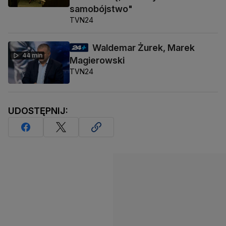
samobójstwo"
TVN24
Waldemar Żurek, Marek
44 min
Magierowski
TVN24
UDOSTĘPNIJ: