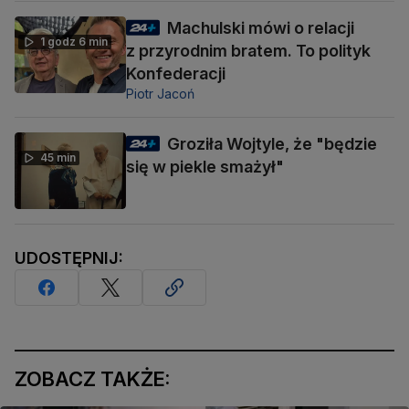
Machulski mówi o relacji
1 godz 6 min
z przyrodnim bratem. To polityk
Konfederacji
Piotr Jacoń
Groziła Wojtyle, że "będzie
45 min
się w piekle smażył"
UDOSTĘPNIJ:
ZOBACZ TAKŻE: