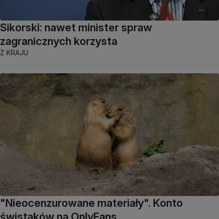
Sikorski: nawet minister spraw
zagranicznych korzysta
Z KRAJU
"Nieocenzurowane materiały". Konto
świstaków na OnlyFans