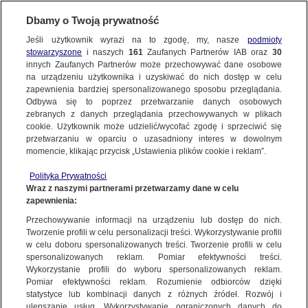
Dbamy o Twoją prywatność
BIZNES
Jeśli użytkownik wyrazi na to zgodę, my, nasze
podmioty
stowarzyszone
i naszych
161
Zaufanych Partnerów IAB oraz
30
TURYSTYKA
innych Zaufanych Partnerów może przechowywać dane osobowe
na urządzeniu użytkownika i uzyskiwać do nich dostęp w celu
Czas na kolejny sezon zimowy na stokach
zapewnienia bardziej spersonalizowanego sposobu przeglądania.
Odbywa się to poprzez przetwarzanie danych osobowych
MATERIAŁ PROMOCYJNY
zebranych z danych przeglądania przechowywanych w plikach
cookie. Użytkownik może udzielić/wycofać zgodę i sprzeciwić się
7.12.2023, 08:00
przetwarzaniu w oparciu o uzasadniony interes w dowolnym
momencie, klikając przycisk „Ustawienia plików cookie i reklam”.
Udostępnij
Polityka Prywatności
Wraz z naszymi partnerami przetwarzamy dane w celu
zapewnienia:
Przechowywanie informacji na urządzeniu lub dostęp do nich.
Tworzenie profili w celu personalizacji treści. Wykorzystywanie profili
w celu doboru spersonalizowanych treści. Tworzenie profili w celu
spersonalizowanych reklam. Pomiar efektywności treści.
Wykorzystanie profili do wyboru spersonalizowanych reklam.
Pomiar efektywności reklam. Rozumienie odbiorców dzięki
statystyce lub kombinacji danych z różnych źródeł. Rozwój i
ulepszanie usług. Wykorzystywanie ograniczonych danych do