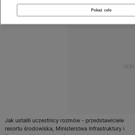
sprawie - poinformowała rzeczniczka MŚ
Pokaż cele
Katarzyna Pliszczyńska.
Jak ustalili uczestnicy rozmów - przedstawiciele
resortu środowiska, Ministerstwa Infrastruktury i