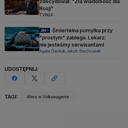
zdecydował. "Zła wiadomość dla
Rosji"
TVN24
Śmiertelna pomyłka przy
"prostym" zabiegu. Lekarz:
nie jesteśmy serwisantami
Agata Daniluk,
Jakub Stachowiak
UDOSTĘPNIJ:
TAGI:
Afera w Volkswagenie