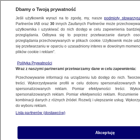
Dbamy o Twoją prywatność
Jeśli użytkownik wyrazi na to zgodę, my, nasze
podmioty stowarzys
Partnerów IAB oraz
30
innych Zaufanych Partnerów może przechowywa
BIZNES
użytkownika i uzyskiwać do nich dostęp w celu zapewnienia bardzi
przeglądania. Odbywa się to poprzez przetwarzanie danych os
przeglądania przechowywanych w plikach cookie. Użytkownik może udzie
TECH
się przetwarzaniu w oparciu o uzasadniony interes w dowolnym momencie
plików cookie i reklam”.
Skandal w Volkswagenie. Polskie urzędy
Polityka Prywatności
też badają sprawę
Wraz z naszymi partnerami przetwarzamy dane w celu zapewnienia:
Przechowywanie informacji na urządzeniu lub dostęp do nich. Tworzeni
28.09.2015, 17:48
treści. Wykorzystywanie profili w celu doboru spersonalizowanych tr
spersonalizowanych reklam. Pomiar efektywności treści. Wyko
spersonalizowanych reklam. Pomiar efektywności reklam. Rozumienie o
Udostępnij
kombinacji danych z różnych źródeł. Rozwój i ulepszanie usług. Wykor
do wyboru reklam.
Polskie urzędy badają już kwestie związane z
Lista partnerów (dostawców)
manipulowaniem przez Volkswagena pomiarem
emisji spalin z silników diesla. W poniedziałek
minister środowiska Maciej Grabowski
Akceptuję
zorganizował międzyresortowe spotkanie w tej