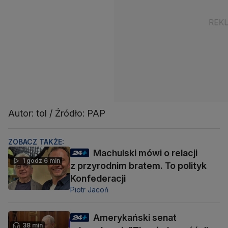
Autor: tol / Źródło: PAP
ZOBACZ TAKŻE:
Machulski mówi o relacji
1 godz 6 min
z przyrodnim bratem. To polityk
Konfederacji
Piotr Jacoń
Amerykański senat
38 min