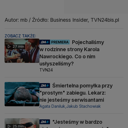
Autor: mb / Źródło: Business Insider, TVN24bis.pl
ZOBACZ TAKŻE:
Pojechaliśmy
PREMIERA
27 min
w rodzinne strony Karola
Nawrockiego. Co o nim
usłyszeliśmy?
TVN24
Śmiertelna pomyłka przy
"prostym" zabiegu. Lekarz:
nie jesteśmy serwisantami
Agata Daniluk,
Jakub Stachowiak
"Jesteśmy w bardzo
25 min