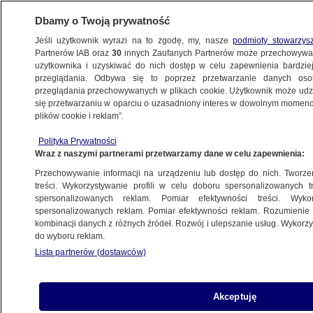
Dbamy o Twoją prywatność
Jeśli użytkownik wyrazi na to zgodę, my, nasze
podmioty stowarzys
Partnerów IAB oraz
30
innych Zaufanych Partnerów może przechowywa
BIZNES
użytkownika i uzyskiwać do nich dostęp w celu zapewnienia bardzi
przeglądania. Odbywa się to poprzez przetwarzanie danych os
przeglądania przechowywanych w plikach cookie. Użytkownik może udzie
TECH
się przetwarzaniu w oparciu o uzasadniony interes w dowolnym momencie
plików cookie i reklam”.
Google zakupiło domenę
Polityka Prywatności
abcdefghijklmnopqrstuvwxyz. "Chcemy
Wraz z naszymi partnerami przetwarzamy dane w celu zapewnienia:
być dokładni"
Przechowywanie informacji na urządzeniu lub dostęp do nich. Tworzeni
treści. Wykorzystywanie profili w celu doboru spersonalizowanych tr
8.10.2015, 18:53
spersonalizowanych reklam. Pomiar efektywności treści. Wyko
spersonalizowanych reklam. Pomiar efektywności reklam. Rozumienie o
kombinacji danych z różnych źródeł. Rozwój i ulepszanie usług. Wykor
Udostępnij
do wyboru reklam.
Lista partnerów (dostawców)
Akceptuję