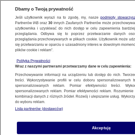
Dbamy o Twoją prywatność
Jeśli użytkownik wyrazi na to zgodę, my, nasze
podmioty stowarzys
Partnerów IAB oraz
30
innych Zaufanych Partnerów może przechowywa
BIZNES
użytkownika i uzyskiwać do nich dostęp w celu zapewnienia bardzi
przeglądania. Odbywa się to poprzez przetwarzanie danych os
przeglądania przechowywanych w plikach cookie. Użytkownik może udzie
TECH
się przetwarzaniu w oparciu o uzasadniony interes w dowolnym momencie
plików cookie i reklam”.
Chmura Microsoftu ma problemy. Klienci
Polityka Prywatności
odcięci od sieci
Wraz z naszymi partnerami przetwarzamy dane w celu zapewnienia:
Przechowywanie informacji na urządzeniu lub dostęp do nich. Tworzeni
19.11.2014, 17:14
treści. Wykorzystywanie profili w celu doboru spersonalizowanych tr
spersonalizowanych reklam. Pomiar efektywności treści. Wyko
spersonalizowanych reklam. Pomiar efektywności reklam. Rozumienie o
Udostępnij
kombinacji danych z różnych źródeł. Rozwój i ulepszanie usług. Wykor
do wyboru reklam.
Lista partnerów (dostawców)
Akceptuję