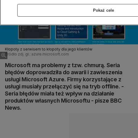
Pokaż cele
Kłopoty z serwisem to kłopoty dla jego klientów
Źródło zdj. gł.: azure.microsoft.com
Microsoft ma problemy z tzw. chmurą. Seria
błędów doprowadziła do awarii i zawieszenia
usługi Microsoft Azure. Firmy korzystające z
usługi musiały przełączyć się na tryb offline. -
Seria błędów miała też wpływ na działanie
produktów własnych Microsoftu - pisze BBC
News.