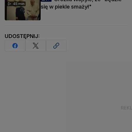
45 min
się w piekle smażył"
UDOSTĘPNIJ: