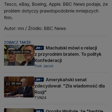
Tesco, eBay, Boeing, Apple. BBC News podaje, że
problem dotyczy prawdopodobnie mniejszych
firm.
Autor: mn / Źródło: BBC News
ZOBACZ TAKŻE:
Machulski mówi o relacji
1 godz 6 min
z przyrodnim bratem. To polityk
Konfederacji
Piotr Jacoń
Amerykański senat
38 min
zdecydował. "Zła wiadomość dla
Rosji"
TVN24
Groziła Wojtyle, że "będzie