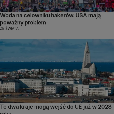
Woda na celowniku hakerów. USA mają
poważny problem
ZE ŚWIATA
Te dwa kraje mogą wejść do UE już w 2028
roku