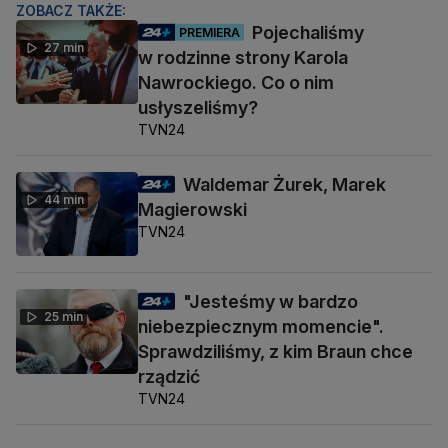
ZOBACZ TAKŻE:
Pojechaliśmy
PREMIERA
27 min
w rodzinne strony Karola
Nawrockiego. Co o nim
usłyszeliśmy?
TVN24
Waldemar Żurek, Marek
44 min
Magierowski
TVN24
"Jesteśmy w bardzo
25 min
niebezpiecznym momencie".
Sprawdziliśmy, z kim Braun chce
rządzić
TVN24