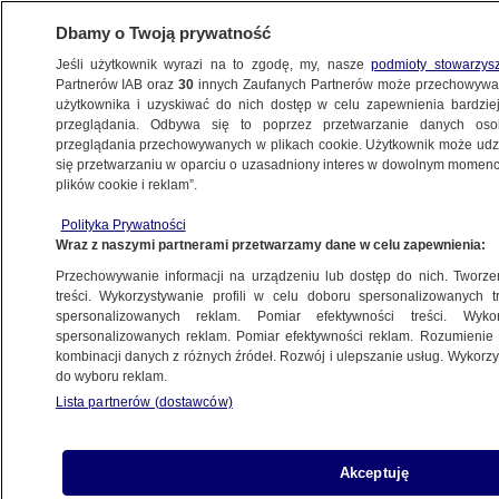
Dbamy o Twoją prywatność
Jeśli użytkownik wyrazi na to zgodę, my, nasze
podmioty stowarzys
Partnerów IAB oraz
30
innych Zaufanych Partnerów może przechowywa
BIZNES
użytkownika i uzyskiwać do nich dostęp w celu zapewnienia bardzi
przeglądania. Odbywa się to poprzez przetwarzanie danych os
przeglądania przechowywanych w plikach cookie. Użytkownik może udzie
RYNKI
się przetwarzaniu w oparciu o uzasadniony interes w dowolnym momencie
plików cookie i reklam”.
Politycy też mają kredyty we franku.
Polityka Prywatności
Wyższe raty zapłaci Siemoniak, Karpiński,
Wraz z naszymi partnerami przetwarzamy dane w celu zapewnienia:
Wasiak
Przechowywanie informacji na urządzeniu lub dostęp do nich. Tworzeni
treści. Wykorzystywanie profili w celu doboru spersonalizowanych tr
16.01.2015, 12:28
spersonalizowanych reklam. Pomiar efektywności treści. Wyko
spersonalizowanych reklam. Pomiar efektywności reklam. Rozumienie o
kombinacji danych z różnych źródeł. Rozwój i ulepszanie usług. Wykor
Udostępnij
do wyboru reklam.
Lista partnerów (dostawców)
Akceptuję