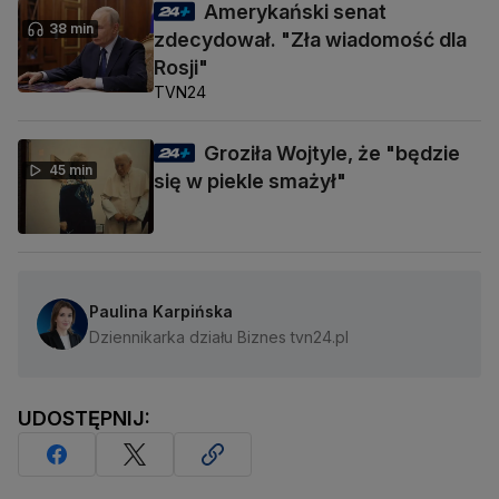
Amerykański senat
38 min
zdecydował. "Zła wiadomość dla
Rosji"
TVN24
Groziła Wojtyle, że "będzie
45 min
się w piekle smażył"
Paulina Karpińska
Dziennikarka działu Biznes tvn24.pl
UDOSTĘPNIJ: