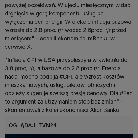
powyżej oczekiwań. W ujęciu miesięcznym widać
drgnięcie w górę komponentu usług po
wyłączeniu cen energii. W efekcie inflacja bazowa
wzrosła do 2,8 proc. r/r wobec 2,6proc. r/r przed
miesiącem" - ocenili ekonomiści mBanku w
serwisie X.
"Inflacja CPI w USA przyspieszyła w kwietniu do
3,8 proc, r/r, a bazowa do 2,8 proc r/r. Energia
nadal mocno podbija #CPI, ale wzrost kosztów
mieszkaniowych, usług, biletów lotniczych i
odzieży sugeruje szerszą presję cenową. Dla #Fed
to argument za utrzymaniem stóp bez zmian" -
skomentowali z kolei ekonomiści Alior Banku.
OGLĄDAJ: TVN24