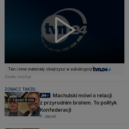
Ten i inne materiały obejrzysz w subskrypcji
Źródło: tvn24.pl
ZOBACZ TAKŻE:
Machulski mówi o relacji
1 godz 6 min
z przyrodnim bratem. To polityk
Konfederacji
P. Jacoń