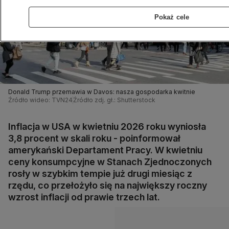
Pokaż cele
Donald Trump przemawia w Davos: nasza gospodarka kwitnie
Źródło wideo: TVN24
Źródło zdj. gł.: Shutterstock
Inflacja w USA w kwietniu 2026 roku wyniosła
3,8 procent w skali roku - poinformował
amerykański Departament Pracy. W kwietniu
ceny konsumpcyjne w Stanach Zjednoczonych
rosły w szybkim tempie już drugi miesiąc z
rzędu, co przełożyło się na największy roczny
wzrost inflacji od prawie trzech lat.