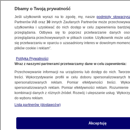
Dbamy o Twoją prywatność
Jeśli użytkownik wyrazi na to zgodę, my, nasze
podmioty stowarzys
Partnerów IAB oraz
30
innych Zaufanych Partnerów może przechowywa
BIZNES
użytkownika i uzyskiwać do nich dostęp w celu zapewnienia bardzi
przeglądania. Odbywa się to poprzez przetwarzanie danych os
przeglądania przechowywanych w plikach cookie. Użytkownik może udzie
RYNKI
się przetwarzaniu w oparciu o uzasadniony interes w dowolnym momencie
plików cookie i reklam”.
Inflacja w USA. "Powyżej oczekiwań"
Polityka Prywatności
Wraz z naszymi partnerami przetwarzamy dane w celu zapewnienia:
Oprac.
Paulina Karpińska
Przechowywanie informacji na urządzeniu lub dostęp do nich. Tworzeni
12.05.2026, 14:37
treści. Wykorzystywanie profili w celu doboru spersonalizowanych tr
spersonalizowanych reklam. Pomiar efektywności treści. Wyko
spersonalizowanych reklam. Pomiar efektywności reklam. Rozumienie o
Posłuchaj artykułu
kombinacji danych z różnych źródeł. Rozwój i ulepszanie usług. Wykor
Czyta lektor AI
do wyboru reklam.
Lista partnerów (dostawców)
Akceptuję