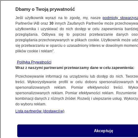
Dbamy o Twoją prywatność
Jeśli użytkownik wyrazi na to zgodę, my, nasze
podmioty stowarzys
Partnerów IAB oraz
30
innych Zaufanych Partnerów może przechowywa
BIZNES
użytkownika i uzyskiwać do nich dostęp w celu zapewnienia bardzi
przeglądania. Odbywa się to poprzez przetwarzanie danych os
przeglądania przechowywanych w plikach cookie. Użytkownik może udzie
NAJNOWSZE
się przetwarzaniu w oparciu o uzasadniony interes w dowolnym momencie
plików cookie i reklam”.
Uwolnił ceny prądu, teraz sam jest
Polityka Prywatności
"wolny"...
Wraz z naszymi partnerami przetwarzamy dane w celu zapewnienia:
Przechowywanie informacji na urządzeniu lub dostęp do nich. Tworzeni
9.11.2007, 22:29
Aktualizacja:
9.11.2007, 22:48
treści. Wykorzystywanie profili w celu doboru spersonalizowanych tr
spersonalizowanych reklam. Pomiar efektywności treści. Wyko
spersonalizowanych reklam. Pomiar efektywności reklam. Rozumienie o
Udostępnij
kombinacji danych z różnych źródeł. Rozwój i ulepszanie usług. Wykor
do wyboru reklam.
Lista partnerów (dostawców)
Akceptuję