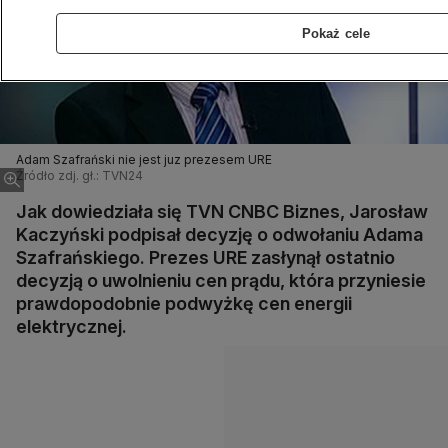
Pokaż cele
Adam Szafrański nie jest juz prezesem URE
Źródło zdj. gł.: TVN24
Jak dowiedziała się TVN CNBC Biznes, Jarosław
Kaczyński podpisał decyzję o odwołaniu Adama
Szafrańskiego. Prezes URE zasłynął ostatnio
decyzją o uwolnieniu cen prądu, która przyniesie
prawdopodobnie podwyżkę cen energii
elektrycznej.