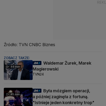
Źródło: TVN CNBC Biznes
ZOBACZ TAKŻE:
Waldemar Żurek, Marek
44 min
Magierowski
TVN24
Była mózgiem operacji,
45 min
a później zaginęła z fortuną.
"Istnieje jeden konkretny trop"