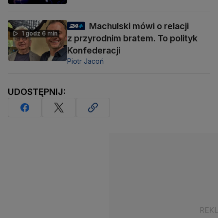
Machulski mówi o relacji
1 godz 6 min
z przyrodnim bratem. To polityk
Konfederacji
Piotr Jacoń
UDOSTĘPNIJ: