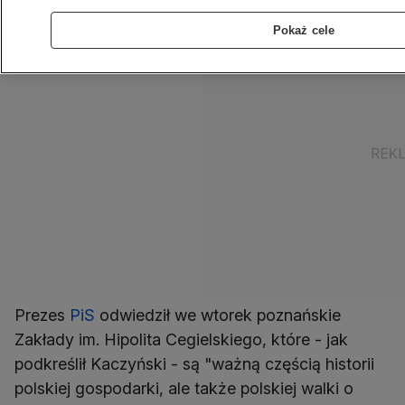
Pokaż cele
Prezes
PiS
odwiedził we wtorek poznańskie
Zakłady im. Hipolita Cegielskiego, które - jak
podkreślił Kaczyński - są "ważną częścią historii
polskiej gospodarki, ale także polskiej walki o