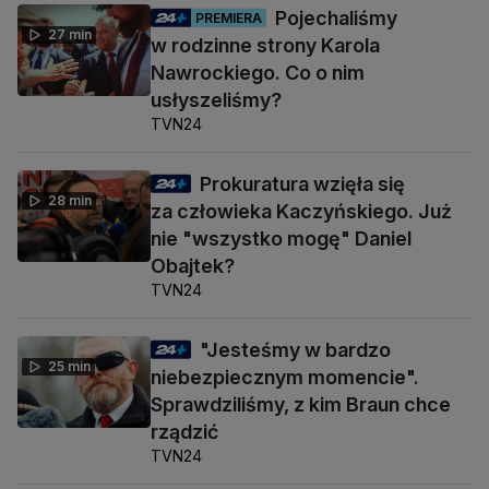
Pojechaliśmy
PREMIERA
27 min
w rodzinne strony Karola
Nawrockiego. Co o nim
usłyszeliśmy?
TVN24
Prokuratura wzięła się
28 min
za człowieka Kaczyńskiego. Już
nie "wszystko mogę" Daniel
Obajtek?
TVN24
"Jesteśmy w bardzo
25 min
niebezpiecznym momencie".
Sprawdziliśmy, z kim Braun chce
rządzić
TVN24