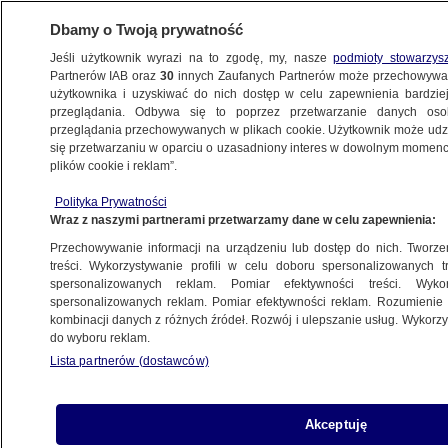
Dbamy o Twoją prywatność
Jeśli użytkownik wyrazi na to zgodę, my, nasze
podmioty stowarzys
Partnerów IAB oraz
30
innych Zaufanych Partnerów może przechowywa
BIZNES
użytkownika i uzyskiwać do nich dostęp w celu zapewnienia bardzi
przeglądania. Odbywa się to poprzez przetwarzanie danych os
przeglądania przechowywanych w plikach cookie. Użytkownik może udzie
NAJNOWSZE
się przetwarzaniu w oparciu o uzasadniony interes w dowolnym momencie
plików cookie i reklam”.
"Trzeba odbudować polski przemysł"
Polityka Prywatności
Wraz z naszymi partnerami przetwarzamy dane w celu zapewnienia:
13.05.2014, 15:27
Przechowywanie informacji na urządzeniu lub dostęp do nich. Tworzeni
treści. Wykorzystywanie profili w celu doboru spersonalizowanych tr
Udostępnij
spersonalizowanych reklam. Pomiar efektywności treści. Wyko
spersonalizowanych reklam. Pomiar efektywności reklam. Rozumienie o
kombinacji danych z różnych źródeł. Rozwój i ulepszanie usług. Wykor
Trzeba odbudowywać polski przemysł - wzywał
do wyboru reklam.
we wtorek w Poznaniu prezes PiS Jarosław
Lista partnerów (dostawców)
Kaczyński. Według niego, aby to uczynić trzeba
odsunąć obecny rząd od władzy. Przemysł to
praca, to lepszy los Polaków - podkreślał
Akceptuję
Kaczyński.