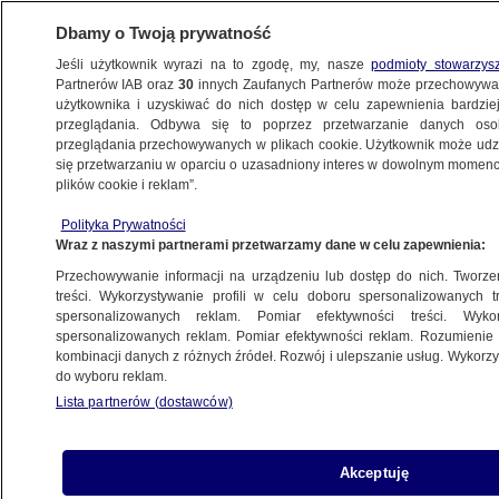
Dbamy o Twoją prywatność
Jeśli użytkownik wyrazi na to zgodę, my, nasze
podmioty stowarzys
Partnerów IAB oraz
30
innych Zaufanych Partnerów może przechowywa
BIZNES
użytkownika i uzyskiwać do nich dostęp w celu zapewnienia bardzi
przeglądania. Odbywa się to poprzez przetwarzanie danych os
przeglądania przechowywanych w plikach cookie. Użytkownik może udzie
NAJNOWSZE
się przetwarzaniu w oparciu o uzasadniony interes w dowolnym momencie
plików cookie i reklam”.
Tiry nie pojadą w upał
Polityka Prywatności
Wraz z naszymi partnerami przetwarzamy dane w celu zapewnienia:
17.07.2007, 15:08
Aktualizacja:
17.07.2007, 15:05
Przechowywanie informacji na urządzeniu lub dostęp do nich. Tworzeni
treści. Wykorzystywanie profili w celu doboru spersonalizowanych tr
Udostępnij
spersonalizowanych reklam. Pomiar efektywności treści. Wyko
spersonalizowanych reklam. Pomiar efektywności reklam. Rozumienie o
kombinacji danych z różnych źródeł. Rozwój i ulepszanie usług. Wykor
do wyboru reklam.
Lista partnerów (dostawców)
Akceptuję