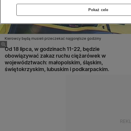
Pokaż cele
Kierowcy będą musieli przeczekać najgorętsze godziny
Od 18 lipca, w godzinach 11-22, będzie
obowiązywać zakaz ruchu ciężarówek w
województwach: małopolskim, śląskim,
świętokrzyskim, lubuskim i podkarpackim.