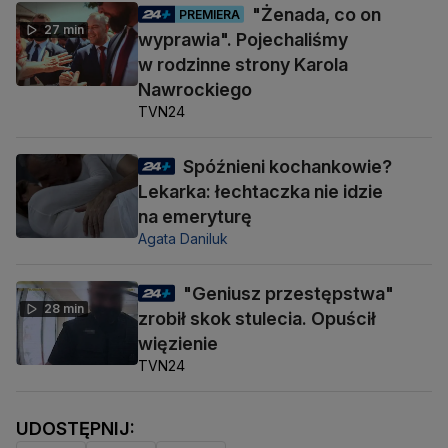
"Żenada, co on
PREMIERA
27 min
wyprawia". Pojechaliśmy
w rodzinne strony Karola
Nawrockiego
TVN24
Spóźnieni kochankowie?
Lekarka: łechtaczka nie idzie
na emeryturę
Agata Daniluk
"Geniusz przestępstwa"
28 min
zrobił skok stulecia. Opuścił
więzienie
TVN24
UDOSTĘPNIJ: